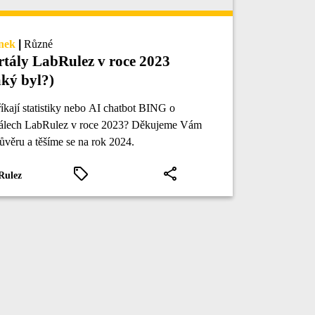
nek
|
Různé
rtály LabRulez v roce 2023
aký byl?)
íkají statistiky nebo AI chatbot BING o
tálech LabRulez v roce 2023? Děkujeme Vám
ůvěru a těšíme se na rok 2024.
Rulez