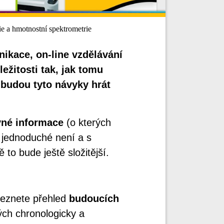
e a hmotnostní spektrometrie
ikace, on-line vzdělávání
ežitosti tak, jak tomu
u budou tyto návyky hrát
vné informace
(o kterých
ak jednoduché není a s
to bude ještě složitější.
leznete přehled
budoucích
ch chronologicky a