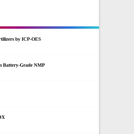
rtilizers by ICP-OES
in Battery-Grade NMP
EDX