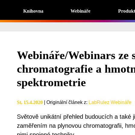
Knihovna
Webináře
Produk
Webináře/Webinars ze s
chromatografie a hmotn
spektrometrie
St, 15.4.2020
|
Originální článek z
:
LabRulez Webináře
Světově unikátní přehled budoucích a také j
zaměřením na plynovou chromatografii, hmot
nimi spojené techniky.