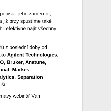
popisují jeho zaměření,
a již brzy spustíme také
li efektivně najít všechny
ů z poslední doby od
jako
Agilent Technologies,
O, Bruker, Anatune,
ical, Markes
alytics, Separation
ší...
ímavý webinář Vám