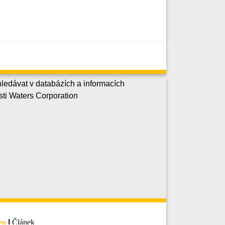
eo
|
Článek