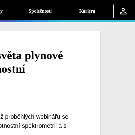
ty
Společnosti
Kariéra
věta plynové
ostní
iž proběhlých webinářů se
nostní spektrometrii a s