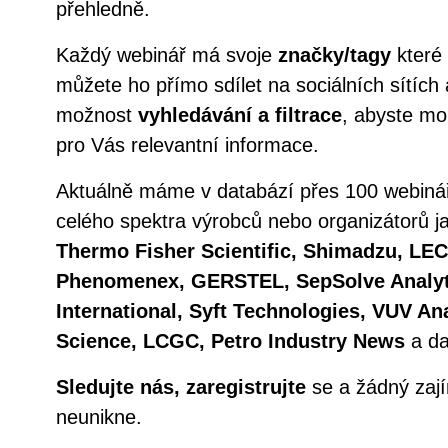
přehledně.
Každý webinář má svoje
značky/tagy
které 
můžete ho přímo sdílet na sociálních sítích 
možnost
vyhledávání a filtrace
, abyste moh
pro Vás relevantní informace.
Aktuálně máme v databází přes 100 webinář
celého spektra výrobců nebo organizátorů 
Thermo Fisher Scientific, Shimadzu, LEC
Phenomenex, GERSTEL, SepSolve Analyt
International, Syft Technologies, VUV An
Science, LCGC, Petro Industry News
a dal
Sledujte nás, zaregistrujte
se a žádný zaj
neunikne.