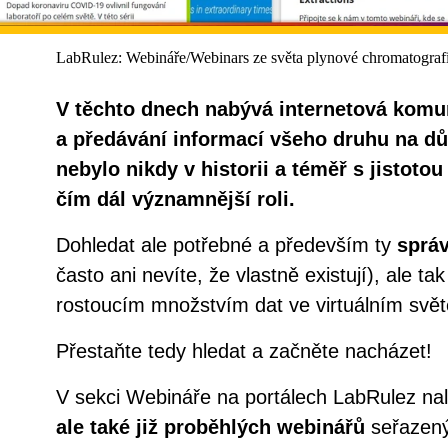
LabRulez: Webináře/Webinars ze světa plynové chromatografi
V těchto dnech nabývá internetová komun
a předávání informací všeho druhu na důl
nebylo nikdy v historii a téměř s jistoto
čím dál významnější roli.
Dohledat ale potřebné a především ty
sprá
často ani nevíte, že vlastně existují), ale t
rostoucím množstvím dat ve virtuálním světě 
Přestaňte tedy hledat a začněte nacházet!
V sekci Webináře na portálech LabRulez na
ale také již proběhlých webinářů
seřazený