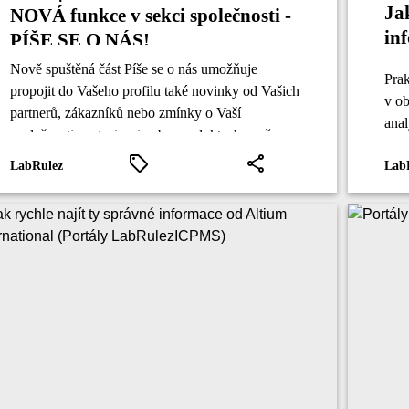
Ja
NOVÁ funkce v sekci společnosti -
in
PÍŠE SE O NÁS!
Co
Nově spuštěná část Píše se o nás umožňuje
Pra
propojit do Vašeho profilu také novinky od Vašich
v ob
partnerů, zákazníků nebo zmínky o Vaší
ana
společnosti, organizaci nebo produktech např. v
HPL
médiích.
LabRulez
Lab