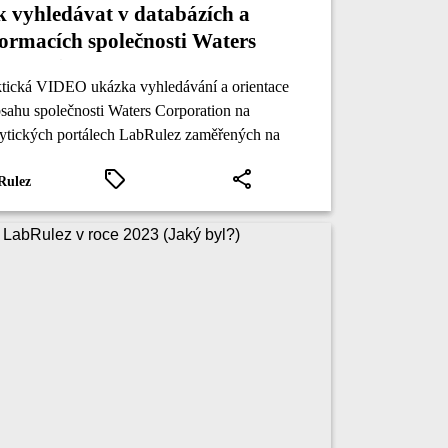
k vyhledávat v databázích a
formacích společnosti Waters
rporation
ktická VIDEO ukázka vyhledávání a orientace
sahu společnosti Waters Corporation na
lytických portálech LabRulez zaměřených na
C, GC a MS.
Rulez