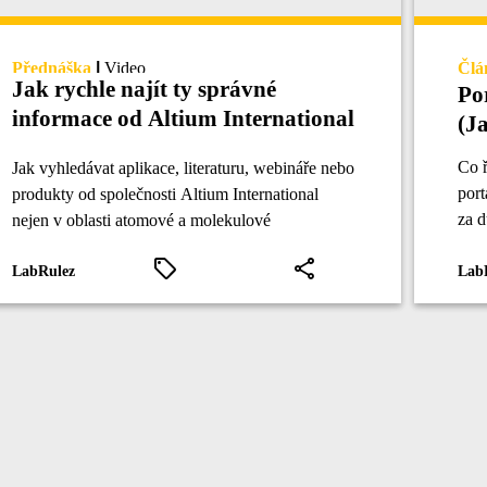
Přednáška
|
Video
Člá
Jak rychle najít ty správné
Po
informace od Altium International
(J
(Portály LabRulezICPMS)
Co ř
Jak vyhledávat aplikace, literaturu, webináře nebo
por
produkty od společnosti Altium International
za d
nejen v oblasti atomové a molekulové
spektroskopie?
LabRulez
Lab