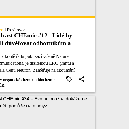
eo
|
Rozhovor
dcast CHEmic #12 - Lidé by
li důvěřovat odborníkům a
jich znalostem, nabádá Hana
a kontě řadu publikací včetně Nature
hová
unications, je držitelkou ERC grantu a
kala Cenu Neuron. Zaměřuje na zkoumání
onukleové kyseliny (RNA). Hostem podcastu
v organické chemie a biochemie
mic je Dr. Hana Macíčková Cahová.
ČR