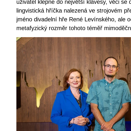
uživatel klepne do největší klávesy, věci s
lingvistická hříčka nalezená ve strojovém p
jméno divadelní hře René Levínského, ale o
metafyzický rozměr tohoto téměř mimoděč