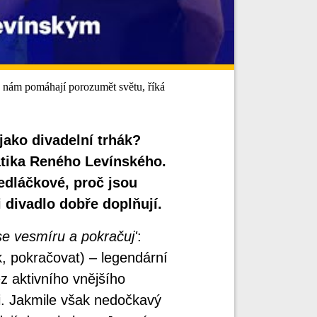
ám pomáhají porozumět světu, říká
ko divadelní trhák?
tika Reného Levínského.
edláčkové, proč jsou
 divadlo dobře doplňují.
se vesmíru a pokračuj'
:
, pokračovat) – legendární
z aktivního vnějšího
i. Jakmile však nedočkavý