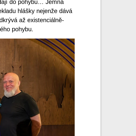
e dají do pohybu… Jemná
řekladu hlášky nejenže dává
dkrývá až existenciálně-
ného pohybu.