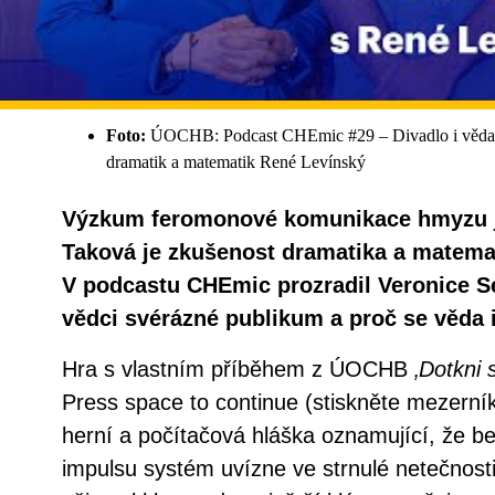
Foto:
ÚOCHB: Podcast CHEmic #29 – Divadlo i věda n
dramatik a matematik René Levínský
Výzkum feromonové komunikace hmyzu ja
Taková je zkušenost dramatika a matema
V podcastu CHEmic prozradil Veronice S
vědci svérázné publikum a proč se věda i
Hra s vlastním příběhem z ÚOCHB
‚Dotkni 
Press space to continue (stiskněte mezerník
herní a počítačová hláška oznamující, že be
impulsu systém uvízne ve strnulé netečnost