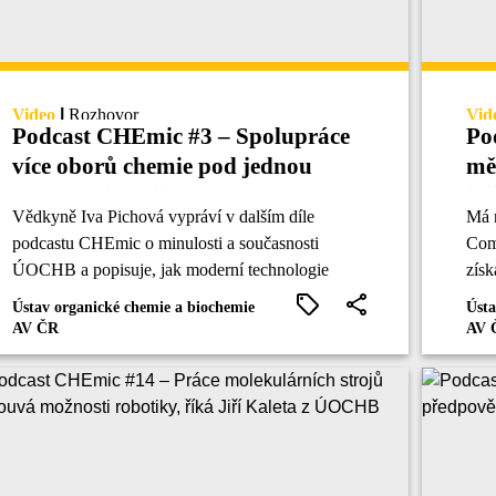
Video
|
Rozhovor
Vid
Podcast CHEmic #3 – Spolupráce
Po
více oborů chemie pod jednou
mě
střechou je výjimečná, říká Iva
je
Vědkyně Iva Pichová vypráví v dalším díle
Má n
Pichová
Ca
podcastu CHEmic o minulosti a současnosti
Comm
ÚOCHB a popisuje, jak moderní technologie
zís
akcelerují vědecký výzkum.
rib
Ústav organické chemie a biochemie
Ústa
CHE
AV ČR
AV 