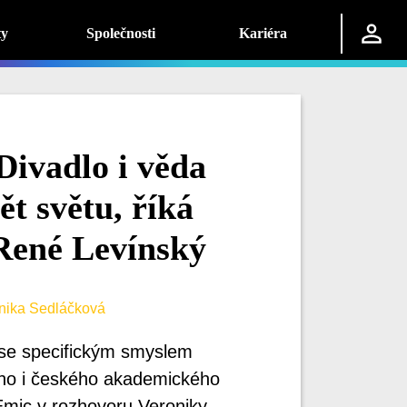
ty
Společnosti
Kariéra
ivadlo i věda
 světu, říká
René Levínský
ika Sedláčková
k se specifickým smyslem
ho i českého akademického
mic v rozhovoru Veroniky