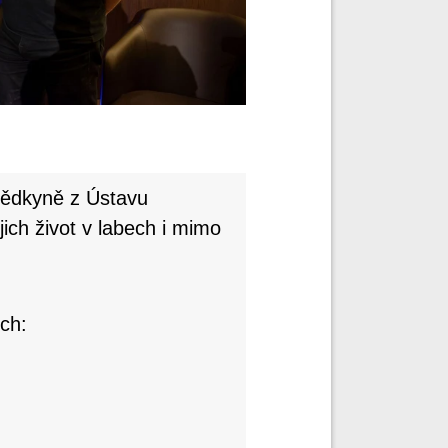
vědkyně z Ústavu
ich život v labech i mimo
ch: