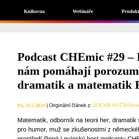
Knihovna
Webináře
Produk
Podcast CHEmic #29 – D
nám pomáhají porozumět
dramatik a matematik 
Pá, 31.5.2024
|
Originální článek z
:
ÚOCHB AV ČR/Veron
Matematik, odborník na teorii her, dramati
pro humor, muž se zkušenostmi z německé
prostředí René Levínský host podcastu CHE