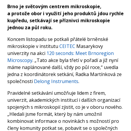
Brno je světovým centrem mikroskopie,
a protože obor i využití jeho produktů jdou rychle
kupředu, setkávají se příznivci mikroskopie
jednou za půl roku.
Koncem listopadu se potkali přátelé brněnské
mikroskopie v institutu
CEITEC
Masarykovy
univerzity na akci
120 seconds: Meet Brnoregion
Microscopy
. „Tato akce byla třetí v pořadí a již nyní
máme naplánované další, vždy po půl roce,“ uvedla
jedna z koordinátorek setkání, Radka Martínková ze
společnosti
Delong Instruments
.
Pravidelné setkávání umožňuje lidem z firem,
univerzit, akademických institucí i dalších organizací
spojených s mikroskopií zjistit, co je v oboru nového.
„Hledali jsme formát, který by nám umožnil
kombinovat informace o novinkách s možností pro
členy komunity potkat se, pobavit se o společných