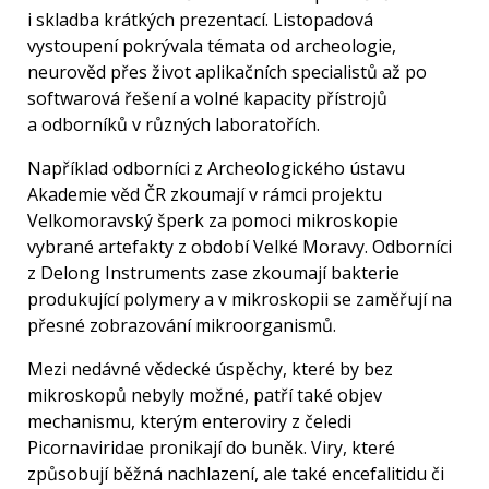
i skladba krátkých prezentací. Listopadová
vystoupení pokrývala témata od archeologie,
neurověd přes život aplikačních specialistů až po
softwarová řešení a volné kapacity přístrojů
a odborníků v různých laboratořích.
Například odborníci z Archeologického ústavu
Akademie věd ČR zkoumají v rámci projektu
Velkomoravský šperk za pomoci mikroskopie
vybrané artefakty z období Velké Moravy. Odborníci
z Delong Instruments zase zkoumají bakterie
produkující polymery a v mikroskopii se zaměřují na
přesné zobrazování mikroorganismů.
Mezi nedávné vědecké úspěchy, které by bez
mikroskopů nebyly možné, patří také objev
mechanismu, kterým enteroviry z čeledi
Picornaviridae pronikají do buněk. Viry, které
způsobují běžná nachlazení, ale také encefalitidu či