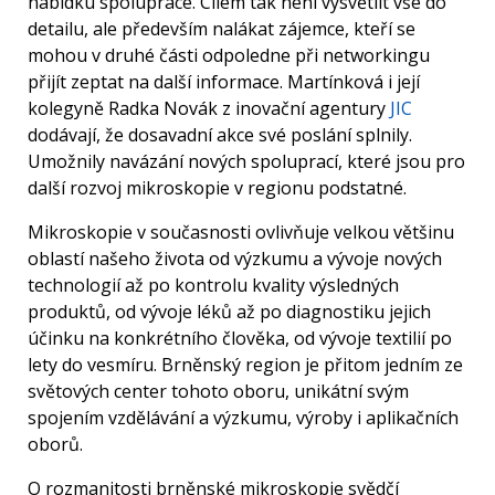
nabídku spolupráce. Cílem tak není vysvětlit vše do
detailu, ale především nalákat zájemce, kteří se
mohou v druhé části odpoledne při networkingu
přijít zeptat na další informace. Martínková i její
kolegyně Radka Novák z inovační agentury
JIC
dodávají, že dosavadní akce své poslání splnily.
Umožnily navázání nových spoluprací, které jsou pro
další rozvoj mikroskopie v regionu podstatné.
Mikroskopie v současnosti ovlivňuje velkou většinu
oblastí našeho života od výzkumu a vývoje nových
technologií až po kontrolu kvality výsledných
produktů, od vývoje léků až po diagnostiku jejich
účinku na konkrétního člověka, od vývoje textilií po
lety do vesmíru. Brněnský region je přitom jedním ze
světových center tohoto oboru, unikátní svým
spojením vzdělávání a výzkumu, výroby i aplikačních
oborů.
O rozmanitosti brněnské mikroskopie svědčí