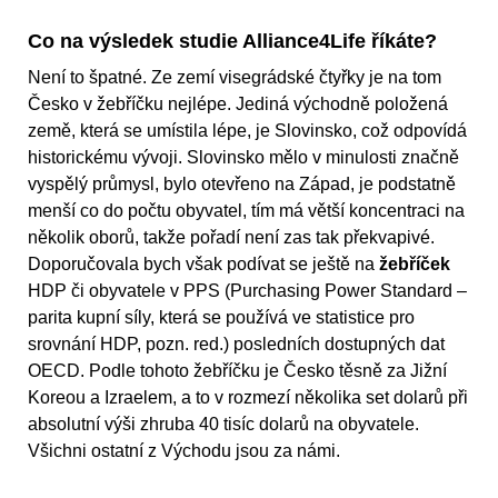
Co na výsledek studie Alliance4Life říkáte?
Není to špatné. Ze zemí visegrádské čtyřky je na tom
Česko v žebříčku nejlépe. Jediná východně položená
země, která se umístila lépe, je Slovinsko, což odpovídá
historickému vývoji. Slovinsko mělo v minulosti značně
vyspělý průmysl, bylo otevřeno na Západ, je podstatně
menší co do počtu obyvatel, tím má větší koncentraci na
několik oborů, takže pořadí není zas tak překvapivé.
Doporučovala bych však podívat se ještě na
žebříček
HDP či obyvatele v PPS (Purchasing Power Standard –
parita kupní síly, která se používá ve statistice pro
srovnání HDP, pozn. red.) posledních dostupných dat
OECD. Podle tohoto žebříčku je Česko těsně za Jižní
Koreou a Izraelem, a to v rozmezí několika set dolarů při
absolutní výši zhruba 40 tisíc dolarů na obyvatele.
Všichni ostatní z Východu jsou za námi.