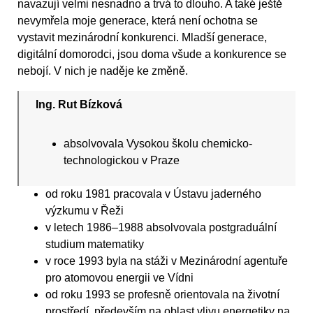
navazují velmi nesnadno a trvá to dlouho. A také ještě
nevymřela moje generace, která není ochotna se
vystavit mezinárodní konkurenci. Mladší generace,
digitální domorodci, jsou doma všude a konkurence se
nebojí. V nich je naděje ke změně.
Ing. Rut Bízková
absolvovala Vysokou školu chemicko-
technologickou v Praze
od roku 1981 pracovala v Ústavu jaderného
výzkumu v Řeži
v letech 1986–1988 absolvovala postgraduální
studium matematiky
v roce 1993 byla na stáži v Mezinárodní agentuře
pro atomovou energii ve Vídni
od roku 1993 se profesně orientovala na životní
prostředí, především na oblast vlivu energetiky na