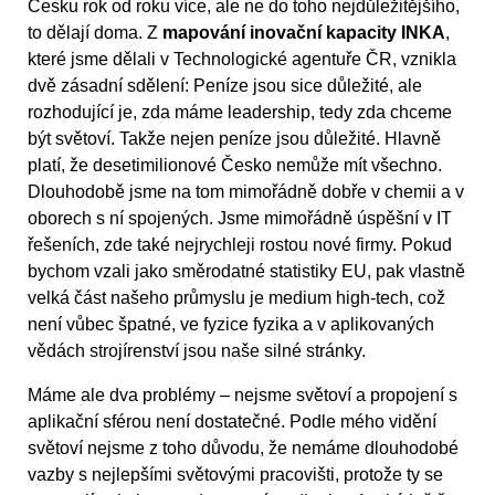
Česku rok od roku více, ale ne do toho nejdůležitějšího,
to dělají doma. Z
mapování inovační kapacity INKA
,
které jsme dělali v Technologické agentuře ČR, vznikla
dvě zásadní sdělení: Peníze jsou sice důležité, ale
rozhodující je, zda máme leadership, tedy zda chceme
být světoví. Takže nejen peníze jsou důležité. Hlavně
platí, že desetimilionové Česko nemůže mít všechno.
Dlouhodobě jsme na tom mimořádně dobře v chemii a v
oborech s ní spojených. Jsme mimořádně úspěšní v IT
řešeních, zde také nejrychleji rostou nové firmy. Pokud
bychom vzali jako směrodatné statistiky EU, pak vlastně
velká část našeho průmyslu je medium high-tech, což
není vůbec špatné, ve fyzice fyzika a v aplikovaných
vědách strojírenství jsou naše silné stránky.
Máme ale dva problémy – nejsme světoví a propojení s
aplikační sférou není dostatečné. Podle mého vidění
světoví nejsme z toho důvodu, že nemáme dlouhodobé
vazby s nejlepšími světovými pracovišti, protože ty se