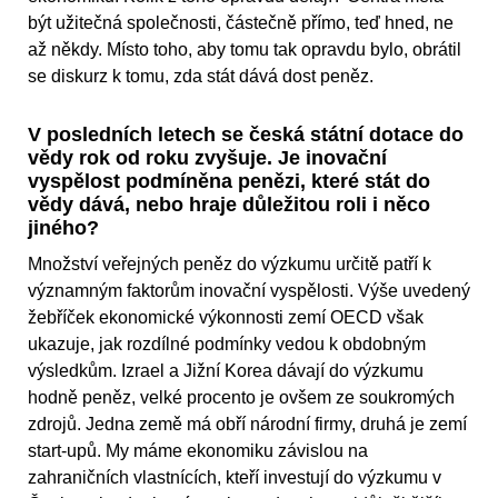
být užitečná společnosti, částečně přímo, teď hned, ne
až někdy. Místo toho, aby tomu tak opravdu bylo, obrátil
se diskurz k tomu, zda stát dává dost peněz.
V posledních letech se česká státní dotace do
vědy rok od roku zvyšuje. Je inovační
vyspělost podmíněna penězi, které stát do
vědy dává, nebo hraje důležitou roli i něco
jiného?
Množství veřejných peněz do výzkumu určitě patří k
významným faktorům inovační vyspělosti. Výše uvedený
žebříček ekonomické výkonnosti zemí OECD však
ukazuje, jak rozdílné podmínky vedou k obdobným
výsledkům. Izrael a Jižní Korea dávají do výzkumu
hodně peněz, velké procento je ovšem ze soukromých
zdrojů. Jedna země má obří národní firmy, druhá je zemí
start-upů. My máme ekonomiku závislou na
zahraničních vlastnících, kteří investují do výzkumu v