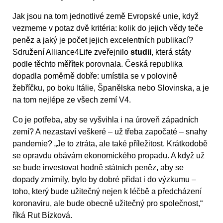
Jak jsou na tom jednotlivé země Evropské unie, když
vezmeme v potaz dvě kritéria: kolik do jejich vědy teče
peněz a jaký je počet jejich excelentních publikací?
Sdružení Alliance4Life zveřejnilo
studii
, která státy
podle těchto měřítek porovnala. Česká republika
dopadla poměrně dobře: umístila se v polovině
žebříčku, po boku Itálie, Španělska nebo Slovinska, a je
na tom nejlépe ze všech zemí V4.
Co je potřeba, aby se vyšvihla i na úroveň západních
zemí? A nezastaví veškeré – už třeba započaté – snahy
pandemie? „Je to ztráta, ale také příležitost. Krátkodobě
se opravdu obávám ekonomického propadu. A když už
se bude investovat hodně státních peněz, aby se
dopady zmírnily, bylo by dobré přidat i do výzkumu –
toho, který bude užitečný nejen k léčbě a předcházení
koronaviru, ale bude obecně užitečný pro společnost,“
říká Rut Bízková.