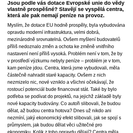
Jsou podle vás dotace Evropské unie do vědy
vlastně prospěšné? Stavějí se vyspělá centra,
která ale pak nemají peníze na provoz.
Myslím, že dotace EU hodně prospěly, byla vybudována
opravdu moderní infrastruktura, velmi dobrá,
mezinárodně srovnatelná. Ovšem myšlení budovatelů
příliš nedoznalo změn a ochota ke změně vnitřního
nastavení není příliš vysoká. Problém není v tom, že by
v prostředí výzkumu nebyly peníze – problém je v tom,
kam peníze jdou. Centra, která jsme vybudovali, měla
částečně nahradit staré kapacity. Ovšem z nich
nezmizelo nic, nové vzniklo a všichni očekávají, že
rostoucí potenciál bude financovat stát. Také by bylo
potřeba se podívat do projektů, na jejichž základě byly
nové kapacity budovány. Co autoři slibovali, že budou
dělat, až budou centra hotova? Dnes už nikdo ani
nezmíní, jaký ekonomický efekt slibovali, jak se spojí s
průmyslem, jak budou dělat věci užitečné pro
ekonomiku. Kolik z toho opravdu dělají? Centra měla