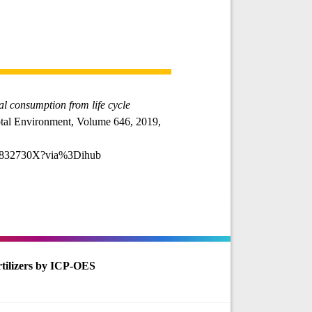
l consumption from life cycle
otal Environment, Volume 646, 2019,
971832730X?via%3Dihub
rtilizers by ICP-OES