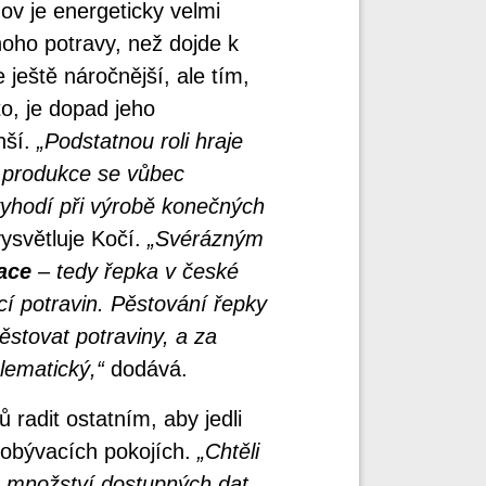
v je energeticky velmi
oho potravy, než dojde k
ještě náročnější, ale tím,
o, je dopad jeho
nší.
„Podstatnou roli hraje
é produkce se vůbec
vyhodí při výrobě konečných
ysvětluje Kočí.
„Svérázným
ace
– tedy řepka v české
cí potravin. Pěstování řepky
ěstovat potraviny, a za
lematický,“
dodává.
 radit ostatním, aby jedli
obývacích pokojích.
„Chtěli
 množství dostupných dat