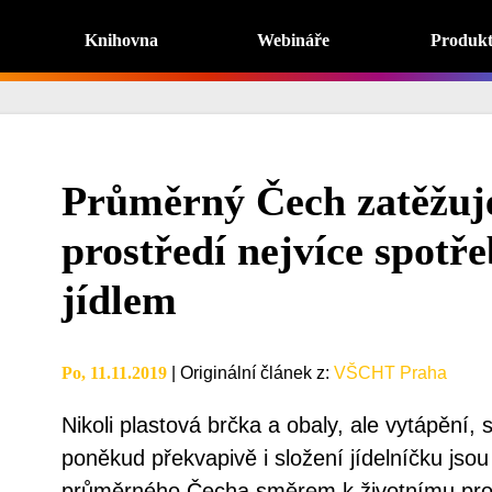
Knihovna
Webináře
Produk
Průměrný Čech zatěžuje
prostředí nejvíce spotře
jídlem
Po, 11.11.2019
|
Originální článek z
:
VŠCHT Praha
Nikoli plastová brčka a obaly, ale vytápění, s
poněkud překvapivě i složení jídelníčku jsou
průměrného Čecha směrem k životnímu pros