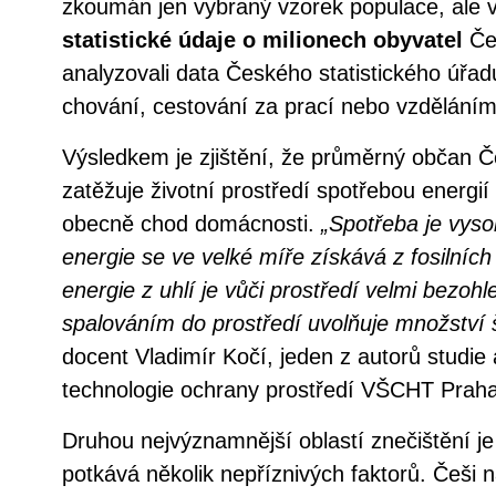
zkoumán jen vybraný vzorek populace, ale 
statistické údaje o milionech obyvatel
Čes
analyzovali data Českého statistického úřa
chování, cestování za prací nebo vzděláním
Výsledkem je zjištění, že průměrný občan Č
zatěžuje životní prostředí spotřebou energií 
obecně chod domácnosti.
„Spotřeba je vysok
energie se ve velké míře získává z fosilníc
energie z uhlí je vůči prostředí velmi bezoh
spalováním do prostředí uvolňuje množství š
docent Vladimír Kočí, jeden z autorů studie
technologie ochrany prostředí VŠCHT Praha
Druhou nejvýznamnější oblastí znečištění j
potkává několik nepříznivých faktorů. Češi n