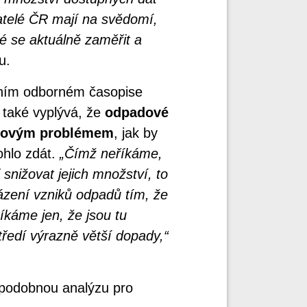
atelé ČR mají na svědomí,
né se aktuálně zaměřit a
u.
dním odborném časopise
 také vyplývá, že
odpadové
akovým problémem
, jak by
ohlo zdát.
„Čímž neříkáme,
i snižovat jejich množství, to
ázení vzniků odpadů tím, že
káme jen, že jsou tu
středí výrazně větší dopady,“
i podobnou analýzu pro