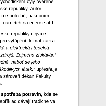
východiskem byly ověřené
ké republiky. Autoři
du o spotřebě, nákupním
, nárocích na energie atd.
eské republiky nejvíce
pro vytápění, klimatizaci a
á a elektrická i tepelná
h zdrojů. Zejména získávání
ledné, neboť se jeho
kodlivých látek,“
upřesňuje
 a zároveň děkan Fakulty
.
e
spotřeba potravin
, kde se
apříklad dávají tradičně ve