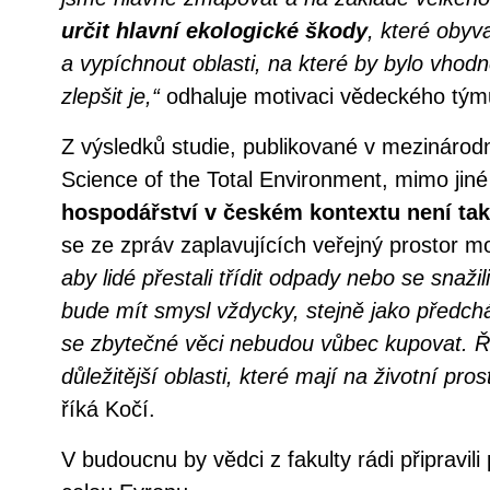
určit hlavní ekologické škody
, které obyv
a vypíchnout oblasti, na které by bylo vhod
zlepšit je,“
odhaluje motivaci vědeckého tým
Z výsledků studie, publikované v mezináro
Science of the Total Environment, mimo jiné
hospodářství v českém kontextu není t
se ze zpráv zaplavujících veřejný prostor m
aby lidé přestali třídit odpady nebo se snažil
bude mít smysl vždycky, stejně jako předch
se zbytečné věci nebudou vůbec kupovat. Ří
důležitější oblasti, které mají na životní pro
říká Kočí.
V budoucnu by vědci z fakulty rádi připravil