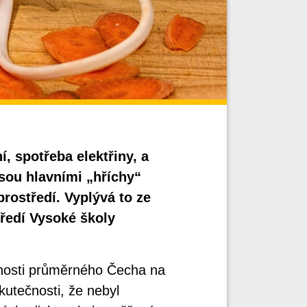
í, spotřeba elektřiny, a
jsou hlavními „hříchy“
ostředí. Vyplývá to ze
tředí Vysoké školy
nosti průměrného Čecha na
skutečnosti, že nebyl