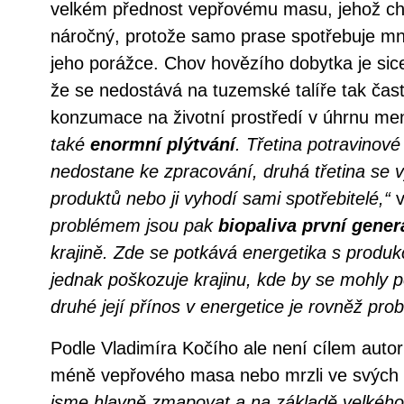
velkém přednost vepřovému masu, jehož cho
náročný, protože samo prase spotřebuje mn
jeho porážce. Chov hovězího dobytka je sice 
že se nedostává na tuzemské talíře tak čast
konzumace na životní prostředí v úhrnu me
také
enormní plýtvání
. Třetina potravinov
nedostane ke zpracování, druhá třetina se 
produktů nebo ji vyhodí sami spotřebitelé,“
v
problémem jsou pak
biopaliva první gener
krajině. Zde se potkává energetika s produk
jednak poškozuje krajinu, kde by se mohly p
druhé její přínos v energetice je rovněž prob
Podle Vladimíra Kočího ale není cílem autorů
méně vepřového masa nebo mrzli ve svých 
jsme hlavně zmapovat a na základě velkého