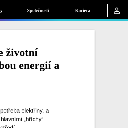
ty
Společnosti
Kariéra
 životní
bou energií a
potřeba elektřiny, a
 hlavními „hříchy“
tředí.