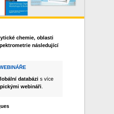
ytické chemie, oblasti
ektrometrie následující
 WEBINÁŘE
globální databázi
s více
pickými webináři
.
ques