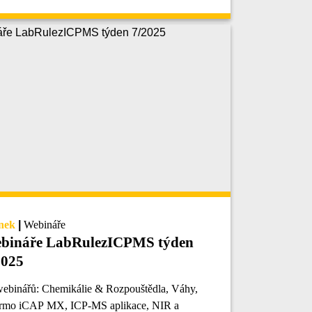
nek
|
Webináře
bináře LabRulezICPMS týden
2025
webinářů: Chemikálie & Rozpouštědla, Váhy,
rmo iCAP MX, ICP-MS aplikace, NIR a