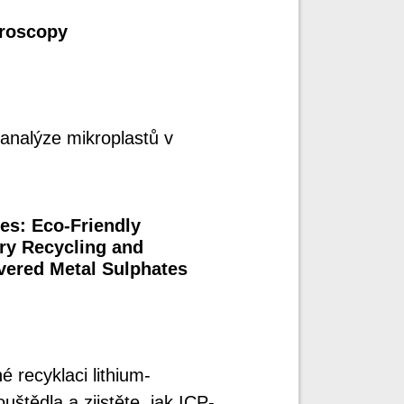
troscopy
analýze mikroplastů v
es: Eco-Friendly
ery Recycling and
overed Metal Sulphates
é recyklaci lithium-
uštědla a zjistěte, jak ICP-