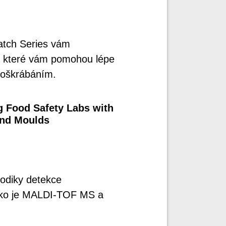
atch Series vám
y, které vám pomohou lépe
poškrábáním.
 Food Safety Labs with
and Moulds
todiky detekce
jako je MALDI-TOF MS a