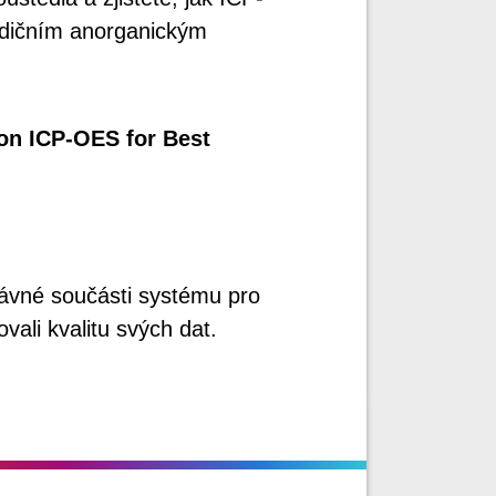
adičním anorganickým
 on ICP-OES for Best
rávné součásti systému pro
ali kvalitu svých dat.