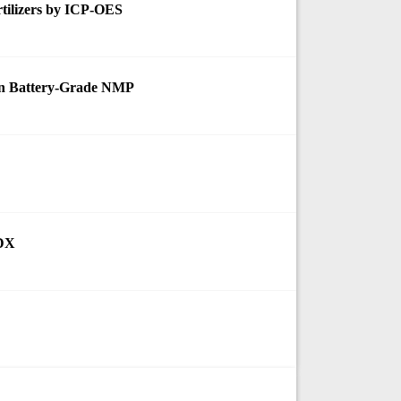
rtilizers by ICP-OES
in Battery-Grade NMP
EDX