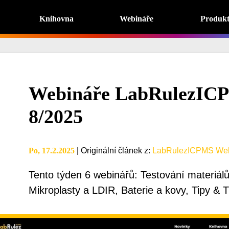
Knihovna
Webináře
Produk
Webináře LabRulezIC
8/2025
Po, 17.2.2025
|
Originální článek z
:
LabRulezICPMS Web
Tento týden 6 webinářů: Testování materiál
Mikroplasty a LDIR, Baterie a kovy, Tipy & 