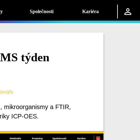
ty
Společnosti
Kariéra
PMS týden
ináře
ů, mikroorganismy a FTIR,
Triky ICP-OES.