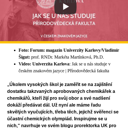
Foto: Forum: magazín Univerzity Karlovy/Vladimír
Šigut:
prof. RNDr. Markéta Martínková, Ph.D.
Video: Univerzita Karlova
: Jak se u nás studuje v
českém znakovém jazyce | Přírodovědecká fakulta
„Úkolem vysokých škol je zaměřit se na zajištění
dostatku takzvaných aprobovaných chemikářek a
chemikářů, kteří žijí pro svůj obor a své nadšení
dokáží předávat dál. Už nyní ale máme řadu
skvělých vyučujících, třeba těch, jejichž svěřenci se
účastní chemických olympiád. Inspirujme se u
nich,“ navrhuje ve svém blogu prorektorka UK pro