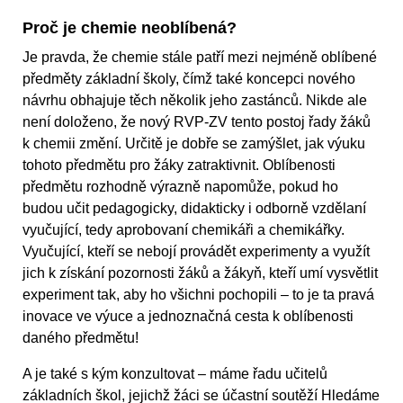
Proč je chemie neoblíbená?
Je pravda, že chemie stále patří mezi nejméně oblíbené
předměty základní školy, čímž také koncepci nového
návrhu obhajuje těch několik jeho zastánců. Nikde ale
není doloženo, že nový RVP-ZV tento postoj řady žáků
k chemii změní. Určitě je dobře se zamýšlet, jak výuku
tohoto předmětu pro žáky zatraktivnit. Oblíbenosti
předmětu rozhodně výrazně napomůže, pokud ho
budou učit pedagogicky, didakticky i odborně vzdělaní
vyučující, tedy aprobovaní chemikáři a chemikářky.
Vyučující, kteří se nebojí provádět experimenty a využít
jich k získání pozornosti žáků a žákyň, kteří umí vysvětlit
experiment tak, aby ho všichni pochopili – to je ta pravá
inovace ve výuce a jednoznačná cesta k oblíbenosti
daného předmětu!
A je také s kým konzultovat – máme řadu učitelů
základních škol, jejichž žáci se účastní soutěží Hledáme