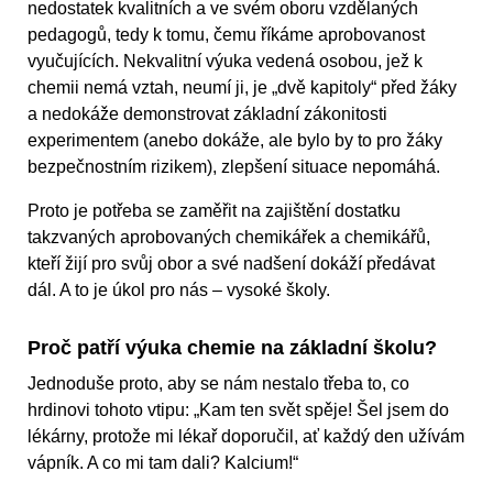
nedostatek kvalitních a ve svém oboru vzdělaných
pedagogů, tedy k tomu, čemu říkáme aprobovanost
vyučujících. Nekvalitní výuka vedená osobou, jež k
chemii nemá vztah, neumí ji, je „dvě kapitoly“ před žáky
a nedokáže demonstrovat základní zákonitosti
experimentem (anebo dokáže, ale bylo by to pro žáky
bezpečnostním rizikem), zlepšení situace nepomáhá.
Proto je potřeba se zaměřit na zajištění dostatku
takzvaných aprobovaných chemikářek a chemikářů,
kteří žijí pro svůj obor a své nadšení dokáží předávat
dál. A to je úkol pro nás – vysoké školy.
Proč patří výuka chemie na základní školu?
Jednoduše proto, aby se nám nestalo třeba to, co
hrdinovi tohoto vtipu: „Kam ten svět spěje! Šel jsem do
lékárny, protože mi lékař doporučil, ať každý den užívám
vápník. A co mi tam dali? Kalcium!“