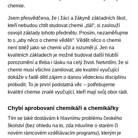
chemie.
Jsem přesvědčena, že i žáci a žákyně základních škol,
kteří nebudou chtít studovat chemii „dál“, si zaslouží
osvojit základy tohoto předmětu. Prosím, nezaměňujme
to s „aby něco o chemii věděli“. Vědět něco o chemii
není totéž jako se chemii učit a rozumět jí. Jen na
kvalitních základech je možné budovat další hlubší
porozumění a třeba i lásku na celý život. Netvrdím, že si
chemii musí všichni zamilovat, ale kvalitní vyučující
dokáže v řadě dětí zájem o danou vědeckou disciplínu
probudit. To je první podstatná věc – potřebujeme
kvalitní chemie znalé vyučující, kteří mají svůj obor rádi.
Chybí aprobovaní chemikáři a chemikářky
Tím se také dostávám k hlavnímu problému českého
školství (bez ohledu na to, zda mluvíme o starém či
novém rámcovém vzdělávacím programu), kterým je