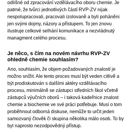
odlišné od zpracování vzdělávacího oboru chemie. Je
patrné, že tvůrci jednotlivých částí RVP-ZV nijak
nespolupracovali, pracovali izolovaně a byli poháněni
jen svými dojmy, názory a přístupem. To jen znovu
ilustruje celkové selhání komunikace a nezvládnutý
managment celého procesu.
Je něco, s čím na novém návrhu RVP-ZV
ohledně chemie souhlasím?
Ano, souhlasím, že objem požadovaných znalostí je
možno snížit. Ale tento proces musí být veden citlivě a
být prodiskutován s dalšími aktéry vzdělávacího
procesu, minimálně se zástupci středních škol včetně
zástupců výučních oborů – i taková kadeřnice znalost
chemie a biochemie ve své práci potřebuje. Musí o tom
proběhnout odborná diskuse, nemůže to určit jeden
samozvaný člověk či skupina několika málo osob. To by
byl naprosto nezodpovědný přístup.