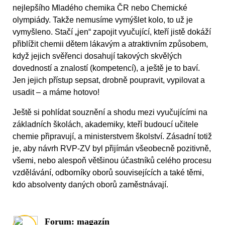
nejlepšího Mladého chemika ČR nebo Chemické
olympiády. Takže nemusíme vymýšlet kolo, to už je
vymyšleno. Stačí „jen“ zapojit vyučující, kteří jistě dokáží
přiblížit chemii dětem lákavým a atraktivním způsobem,
když jejich svěřenci dosahují takových skvělých
dovedností a znalostí (kompetencí), a ještě je to baví.
Jen jejich přístup sepsat, drobně poupravit, vypilovat a
usadit – a máme hotovo!
Ještě si pohlídat souznění a shodu mezi vyučujícími na
základních školách, akademiky, kteří budoucí učitele
chemie připravují, a ministerstvem školství. Zásadní totiž
je, aby návrh RVP-ZV byl přijímán všeobecně pozitivně,
všemi, nebo alespoň většinou účastníků celého procesu
vzdělávání, odborníky oborů souvisejících a také těmi,
kdo absolventy daných oborů zaměstnávají.
Forum: magazín