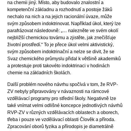
na chemii jiný. Místo, aby budovalo znalostní a
kompetenční základnu a rozhodnutí a postoje žáků
nechalo na nich a na jejich racionální úvaze, může
svým způsobem indoktrinovat. Například úkol, který lze
parafrázovat následovně: „… nalezněte ve svém okolí
nejbližší chemickou továrnu a zjistěte, jak znečišťuje
životní prostředí.“ To je přece úkol velmi aktivistický,
svým způsobem indoktrinační a nelze se divit, že se
Svaz chemického průmyslu přidal k většině akademiků
a protestuje proti takovéto indoktrinaci v hodinách
chemie na základních školách.
Další problém nového návrhu spočívá v tom, že RVP-
ZV nebyly připravovány v návaznosti na rámcové
vzdělávací programy pro střední školy. Negativně lze
také vnímat velmi odlišné koncepce jednotlivých návrhů
RVP-ZV v různých vzdělávacích oblastech a oborech,
třeba i pouze ve vzdělávací oblasti Člověk a příroda.
Zpracování oborů fyzika a přírodopis je diametrálně