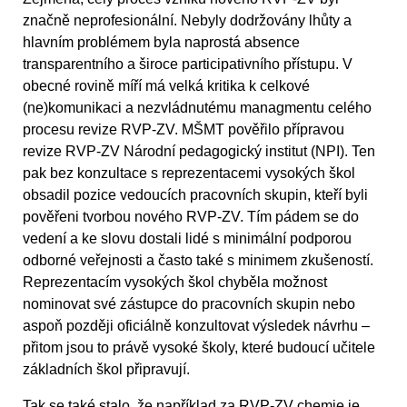
značně neprofesionální. Nebyly dodržovány lhůty a
hlavním problémem byla naprostá absence
transparentního a široce participativního přístupu. V
obecné rovině míří má velká kritika k celkové
(ne)komunikaci a nezvládnutému managmentu celého
procesu revize RVP-ZV. MŠMT pověřilo přípravou
revize RVP-ZV Národní pedagogický institut (NPI). Ten
pak bez konzultace s reprezentacemi vysokých škol
obsadil pozice vedoucích pracovních skupin, kteří byli
pověřeni tvorbou nového RVP-ZV. Tím pádem se do
vedení a ke slovu dostali lidé s minimální podporou
odborné veřejnosti a často také s minimem zkušeností.
Reprezentacím vysokých škol chyběla možnost
nominovat své zástupce do pracovních skupin nebo
aspoň později oficiálně konzultovat výsledek návrhu –
přitom jsou to právě vysoké školy, které budoucí učitele
základních škol připravují.
Tak se také stalo, že například za RVP-ZV chemie je