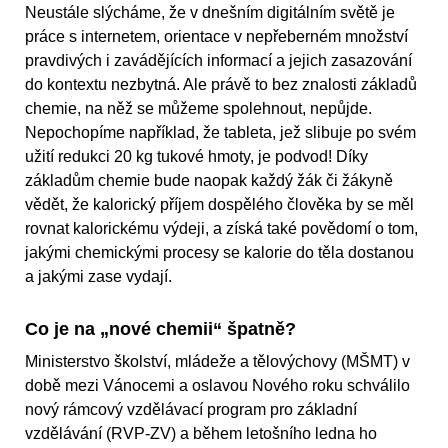
Neustále slýcháme, že v dnešním digitálním světě je
práce s internetem, orientace v nepřeberném množství
pravdivých i zavádějících informací a jejich zasazování
do kontextu nezbytná. Ale právě to bez znalosti základů
chemie, na něž se můžeme spolehnout, nepůjde.
Nepochopíme například, že tableta, jež slibuje po svém
užití redukci 20 kg tukové hmoty, je podvod! Díky
základům chemie bude naopak každý žák či žákyně
vědět, že kalorický příjem dospělého člověka by se měl
rovnat kalorickému výdeji, a získá také povědomí o tom,
jakými chemickými procesy se kalorie do těla dostanou
a jakými zase vydají.
Co je na „nové chemii“ špatně?
Ministerstvo školství, mládeže a tělovýchovy (MŠMT) v
době mezi Vánocemi a oslavou Nového roku schválilo
nový rámcový vzdělávací program pro základní
vzdělávání (RVP-ZV) a během letošního ledna ho