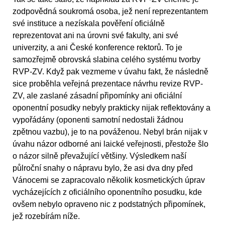
zodpovědná soukromá osoba, jež není reprezentantem
své instituce a nezískala pověření oficiálně
reprezentovat ani na úrovni své fakulty, ani své
univerzity, a ani České konference rektorů. To je
samozřejmě obrovská slabina celého systému tvorby
RVP-ZV. Když pak vezmeme v úvahu fakt, že následně
sice proběhla veřejná prezentace návrhu revize RVP-
ZV, ale zaslané zásadní připomínky ani oficiální
oponentní posudky nebyly prakticky nijak reflektovány a
vypořádány (oponenti samotní nedostali žádnou
zpětnou vazbu), je to na pováženou. Nebyl brán nijak v
úvahu názor odborné ani laické veřejnosti, přestože šlo
o názor silně převažující většiny. Výsledkem naší
půlroční snahy o nápravu bylo, že asi dva dny před
Vánocemi se zapracovalo několik kosmetických úprav
vycházejících z oficiálního oponentního posudku, kde
ovšem nebylo opraveno nic z podstatných připomínek,
jež rozebírám níže.