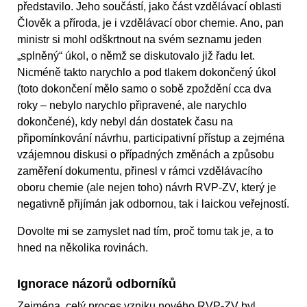
představilo. Jeho součástí, jako část vzdělávací oblasti
Člověk a příroda, je i vzdělávací obor chemie. Ano, pan
ministr si mohl odškrtnout na svém seznamu jeden
„splněný“ úkol, o němž se diskutovalo již řadu let.
Nicméně takto narychlo a pod tlakem dokončený úkol
(toto dokončení mělo samo o sobě zpoždění cca dva
roky – nebylo narychlo připravené, ale narychlo
dokončené), kdy nebyl dán dostatek času na
připomínkování návrhu, participativní přístup a zejména
vzájemnou diskusi o případných změnách a způsobu
zaměření dokumentu, přinesl v rámci vzdělávacího
oboru chemie (ale nejen toho) návrh RVP-ZV, který je
negativně přijímán jak odbornou, tak i laickou veřejností.
Dovolte mi se zamyslet nad tím, proč tomu tak je, a to
hned na několika rovinách.
Ignorace názorů odborníků
Zejména, celý proces vzniku nového RVP-ZV byl