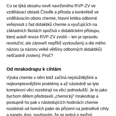
Co se týká obsahu nově navrženého RVP-ZV ve
vzdělávací oblasti Člověk a příroda a konkrétně ve
vzdělávacím oboru chemie, hlavní kritika odborné
veřejnosti z řad didaktiků chemie a vyučujících na
základních školách spočívá v didaktickém přístupu,
který autoři revize RVP-ZV zvolili – ten je opravdu
revoluční, ale zároveň nepříliš vyzkoušený a dle mého
názoru (a názoru velké většiny odborných didaktiků)
nešťastně zvolený. Proč?
Od mrakodrapu k cihlám
Výuka chemie v něm totiž začíná nejsložitějšími a
nejkomplexnějšími problémy a až následně se tyto
komplexní věci rozebírají na věci jednodušší. Je to jako
bychom dětem představili „chemický“ mrakodrap a
postupně ho pak v následujících hodinách chemie
rozebírali od horních pater do přízemí na jednotlivé cihly
a panely. Ano, souhlasím, že se jedná o možný