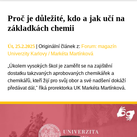
Proč je důležité, kdo a jak učí na
základkách chemii
Út, 25.2.2025
|
Originální článek z
:
Forum: magazín
Univerzity Karlovy / Markéta Martínková
„Úkolem vysokých škol je zaměřit se na zajištění
dostatku takzvaných aprobovaných chemikářek a
chemikářů, kteří žijí pro svůj obor a své nadšení dokáží
předávat dál," říká prorektorka UK Markéta Martínková.