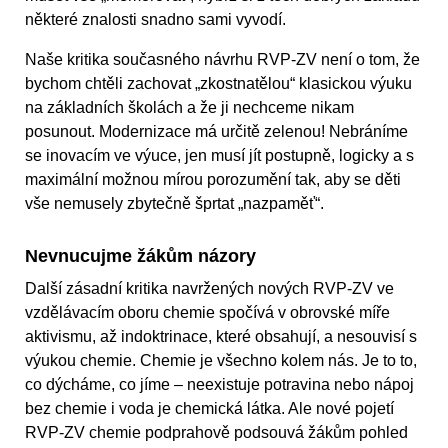
některé znalosti snadno sami vyvodí.
Naše kritika současného návrhu RVP-ZV není o tom, že
bychom chtěli zachovat „zkostnatělou“ klasickou výuku
na základních školách a že ji nechceme nikam
posunout. Modernizace má určitě zelenou! Nebráníme
se inovacím ve výuce, jen musí jít postupně, logicky a s
maximální možnou mírou porozumění tak, aby se děti
vše nemusely zbytečně šprtat „nazpaměť“.
Nevnucujme žákům názory
Další zásadní kritika navržených nových RVP-ZV ve
vzdělávacím oboru chemie spočívá v obrovské míře
aktivismu, až indoktrinace, které obsahují, a nesouvisí s
výukou chemie. Chemie je všechno kolem nás. Je to to,
co dýcháme, co jíme – neexistuje potravina nebo nápoj
bez chemie i voda je chemická látka. Ale nové pojetí
RVP-ZV chemie podprahově podsouvá žákům pohled