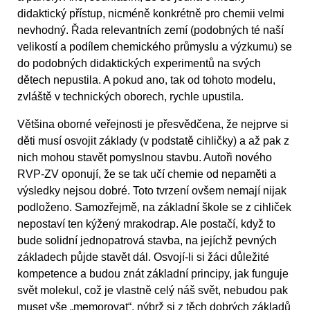
didaktický přístup, nicméně konkrétně pro chemii velmi
nevhodný. Řada relevantních zemí (podobných té naší
velikostí a podílem chemického průmyslu a výzkumu) se
do podobných didaktických experimentů na svých
dětech nepustila. A pokud ano, tak od tohoto modelu,
zvláště v technických oborech, rychle upustila.
Většina oborné veřejnosti je přesvědčena, že nejprve si
děti musí osvojit základy (v podstatě cihličky) a až pak z
nich mohou stavět pomyslnou stavbu. Autoři nového
RVP-ZV oponují, že se tak učí chemie od nepaměti a
výsledky nejsou dobré. Toto tvrzení ovšem nemají nijak
podloženo. Samozřejmě, na základní škole se z cihliček
nepostaví ten kýžený mrakodrap. Ale postačí, když to
bude solidní jednopatrová stavba, na jejíchž pevných
základech půjde stavět dál. Osvojí-li si žáci důležité
kompetence a budou znát základní principy, jak funguje
svět molekul, což je vlastně celý náš svět, nebudou pak
muset vše „memorovat“, nýbrž si z těch dobrých základů