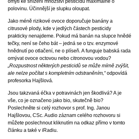
omytí ke snížení množství pesticidů maximálně o
polovinu. Účinnější je slupku oloupat.
Jako méně rizikové ovoce doporučuje banány a
citrusové plody, kde v jedlých částech pesticidy
prakticky nenajdeme. Pokud má banán na slupce hnědé
tečky, není se čeho bát – jedná se o tzv. enzymové
hnědnutí po otlačení, ne o plíseň. A funguje babská rada
omývat ovoce octovou nebo citronovou vodou?
„Rozpustnost některých pesticidů se může mírně zvýšit,
ale nelze počítat s kompletním odstraněním,“
odpovídá
profesorka Hajšlová.
Jsou takzvaná éčka v potravinách jen škodlivá? A je
vše, co je označeno jako bio, skutečně bio?
Poslechněte si celý rozhovor s prof. Ing. Janou
Hajšlovou, CSc. Audio záznam celého rozhovoru si
můžete poslechnout kliknutím na odkaz přímo v tomto
článku a také v iRadiu.