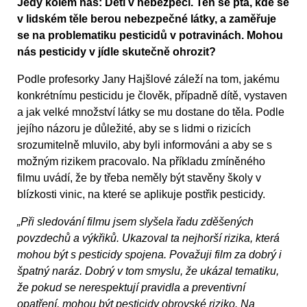
Jedy kolem nás: Děti v nebezpečí. Ten se ptá, kde se
v lidském těle berou nebezpečné látky, a zaměřuje
se na problematiku pesticidů v potravinách. Mohou
nás pesticidy v jídle skutečně ohrozit?
Podle profesorky Jany Hajšlové záleží na tom, jakému
konkrétnímu pesticidu je člověk, případně dítě, vystaven
a jak velké množství látky se mu dostane do těla. Podle
jejího názoru je důležité, aby se s lidmi o rizicích
srozumitelně mluvilo, aby byli informováni a aby se s
možným rizikem pracovalo. Na příkladu zmíněného
filmu uvádí, že by třeba neměly být stavěny školy v
blízkosti vinic, na které se aplikuje postřik pesticidy.
„Při sledování filmu jsem slyšela řadu zděšených
povzdechů a výkřiků. Ukazoval ta nejhorší rizika, která
mohou být s pesticidy spojena. Považuji film za dobrý i
špatný naráz. Dobrý v tom smyslu, že ukázal tematiku,
že pokud se nerespektují pravidla a preventivní
opatření, mohou být pesticidy obrovské riziko. Na