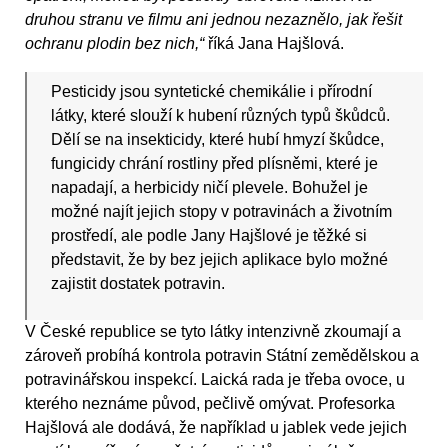
druhou stranu ve filmu ani jednou nezaznělo, jak řešit
ochranu plodin bez nich,“
říká Jana Hajšlová.
Pesticidy jsou syntetické chemikálie i přírodní
látky, které slouží k hubení různých typů škůdců.
Dělí se na insekticidy, které hubí hmyzí škůdce,
fungicidy chrání rostliny před plísněmi, které je
napadají, a herbicidy ničí plevele. Bohužel je
možné najít jejich stopy v potravinách a životním
prostředí, ale podle Jany Hajšlové je těžké si
představit, že by bez jejich aplikace bylo možné
zajistit dostatek potravin.
V České republice se tyto látky intenzivně zkoumají a
zároveň probíhá kontrola potravin Státní zemědělskou a
potravinářskou inspekcí. Laická rada je třeba ovoce, u
kterého neznáme původ, pečlivě omývat. Profesorka
Hajšlová ale dodává, že například u jablek vede jejich