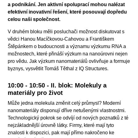
a podnikání. Jen aktivní spoluprací mohou nalézat
efektivní inovativní řešení, které posouvají dopředu
celou naši společnost.
V druhém bloku měli posluchači možnost diskutovat s
vědci Hanou Macíčkovou-Cahovou a Františkem
Štěpánkem o budoucnosti a významu výzkumu RNA a
možnostech, které přináší výzkum na nanoúrovni nejen
pro vědu. Jak výzkum nanomateriálů ovlivňuje a formuje
byznys, vysvětlit Tomáš Těthal z IQ Structures.
10:00 - 10:50 - II. blok: Molekuly a
materiály pro život
Může jedna molekula změnit celý průmysl? Moderní
nanomateriály disponují dříve netušenými vlastnostmi.
Technologický pokrok se odvíjí od nových poznatků z té
nejzákladnější úrovně látky. Firmy, které mají tyto
znalosti k dispozici, pak mají přímo nakročeno ke