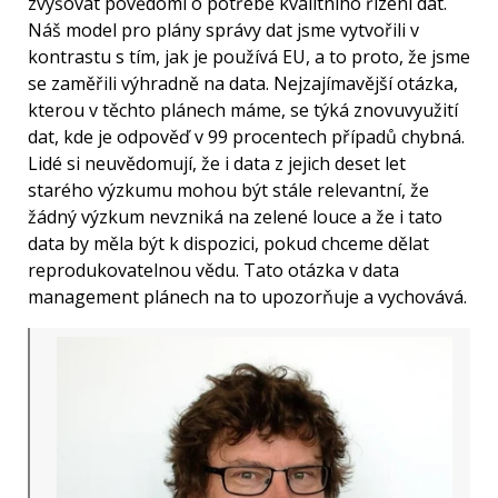
zvyšovat povědomí o potřebě kvalitního řízení dat.
Náš model pro plány správy dat jsme vytvořili v
kontrastu s tím, jak je používá EU, a to proto, že jsme
se zaměřili výhradně na data. Nejzajímavější otázka,
kterou v těchto plánech máme, se týká znovuvyužití
dat, kde je odpověď v 99 procentech případů chybná.
Lidé si neuvědomují, že i data z jejich deset let
starého výzkumu mohou být stále relevantní, že
žádný výzkum nevzniká na zelené louce a že i tato
data by měla být k dispozici, pokud chceme dělat
reprodukovatelnou vědu. Tato otázka v data
management plánech na to upozorňuje a vychovává.