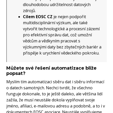
dlouhodobou udržitelnost datových
zdrojů.
Cílem EOSC CZ
je nejen podpořit
multidisciplinární výzkum, ale také
vytvořit technologické a procesní zázemí
pro efektivní správu dat, což umožní
vědcům a vědkyním pracovat s
výzkumnými daty bez zbytečných bariér a
přispěje k urychlení vědeckého pokroku.
Můžete své řešení automatizace blíže
popsat?
Myslím tím automatizaci sběru dat i sběru informací
o datech samotných. Nechci tvrdit, že všechno
funguje dokonale, to je ještě daleko, ale většina lidí
zažila, že musí neustále dokola vyplňovat svoje
jméno, afiliaci, e-mailovou adresu a podobně, a to i v
dokumentech EOSC asociace. Neustále vyplňujeme