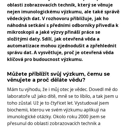
oblasti zobrazovacích technik, který se věnuje
nejen imunologickému výzkumu, ale také správě
vědeckých dat. V rozhovoru přibližuje, jak ho
náhodná setkání s předními odborníky přivedla k
mikroskopii a jaké výzvy přináší práce se
složitými daty. Sdílí, jak otevřená věda a
automatizace mohou zjednodušit a zpřehlednit
správu dat. A vysvětluje, proč je otevřená věda
klíčová pro budoucnost výzkumu.
Můžete přiblížit svůj výzkum, čemu se
věnujete a proč děláte vědu?
Mám tu výhodu, že i můj otec je vědec. Dovedl mě do
laboratoře už jako dítě, mně se to líbilo, a tak jsem u
toho zůstal. Už je to čtyřicet let. Vystudoval jsem
biochemii, kterou ve svém výzkumu aplikuji na
imunologické otázky. Okolo roku 2000 jsem se
přesunul do oblasti zobrazovacích technik a