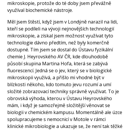
mikroskopie, protože do té doby jsem převážně
využíval biochemické nástroje.
Měl jsem štěstí, když jsem v Londýně narazil na lidi,
kteří se podíleli na vývoji nejnovějších technologií
mikroskopie, a získal jsem možnost využívat tyto
technologie dávno předtím, než byly komerčně
dostupné. Tím jsem se dostal do Ústavu fyzikální
chemie J. Heyrovského AV ČR, kde dlouhodobě
působí skupina Martina Hofa, která se zabývá
fluorescencí. Jedná se o jev, který se v biologické
mikroskopii využívá, a přišlo mi vhodné být v
blízkosti někoho, kdo tomuto jevu rozumí a umí
složité zobrazovací techniky správně využívat. To je
obrovská výhoda, kterou v Ústavu Heyrovského
mám, i když je samozřejmě složitější věnovat se
biologii v chemickém kampusu. Momentálně ale úzce
spolupracujeme s nemocnicí v Motole v rámci
klinické mikrobiologie a ukazuje se, že není tak těžké