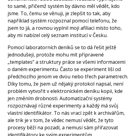
to samé, přičemž systém by dávno měl vědět, kdo
jsme. To, čemu se věnuji, je zlepšit to tak, aby
například systém rozpoznal pomocí telefonu, že
jsem to já, a rovnou vyplnil moji afiliaci místo toho,
aby mi nabízel celý seznam institucí v Česku.
Pomocí laboratorních deníků se to dá řešit ještě
jednodušeji, protože mohu mít připravené
„templates“ a struktury práce se všemi informacemi
o daném experimentu. Často se experiment liší od
předchozího jenom ve dvou nebo třech parametrech.
Díky tomu, že jsem už nějaký protokol napsal, není
problém vytvořit v elektronickém deníku kopii, kde
jen změním drobnosti. Automatizační systémy
rozpoznávají různé experimenty a každý má svůj
vlastní identifikátor. To nás vrací zpět k archivářům,
ale trik je v tom, že vědec nemusí vědět, že tyto
procesy běží na pozadí, a nemusí sám přiřazovat
identifikátory ke svým experimentům.