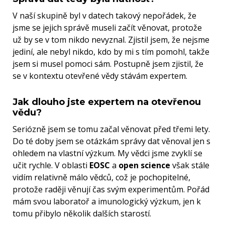
V naší skupině byl v datech takový nepořádek, že
jsme se jejich správě museli začít věnovat, protože
už by se v tom nikdo nevyznal. Zjistil jsem, že nejsme
jediní, ale nebyl nikdo, kdo by mi s tím pomohl, takže
jsem si musel pomoci sám. Postupně jsem zjistil, že
se v kontextu otevřené vědy stávám expertem.
Jak dlouho jste expertem na otevřenou
vědu?
Seriózně jsem se tomu začal věnovat před třemi lety.
Do té doby jsem se otázkám správy dat věnoval jen s
ohledem na vlastní výzkum. My vědci jsme zvyklí se
učit rychle. V oblasti
EOSC
a
open science
však stále
vidím relativně málo vědců, což je pochopitelné,
protože raději věnují čas svým experimentům. Pořád
mám svou laboratoř a imunologický výzkum, jen k
tomu přibylo několik dalších starostí.