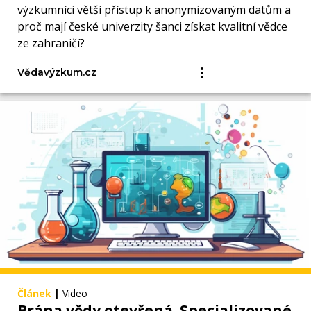
výzkumníci větší přístup k anonymizovaným datům a
proč mají české univerzity šanci získat kvalitní vědce
ze zahraničí?
Vědavýzkum.cz
Článek
|
Video
Brána vědy otevřená. Specializované