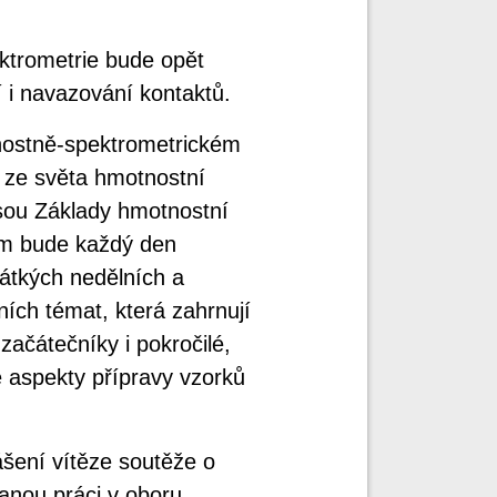
ktrometrie bude opět
 i navazování kontaktů.
ostně-spektrometrickém
y ze světa hmotnostní
jsou Základy hmotnostní
rým bude každý den
átkých nedělních a
ních témat, která zahrnují
 začátečníky i pokročilé,
é aspekty přípravy vzorků
ášení vítěze soutěže o
anou práci v oboru