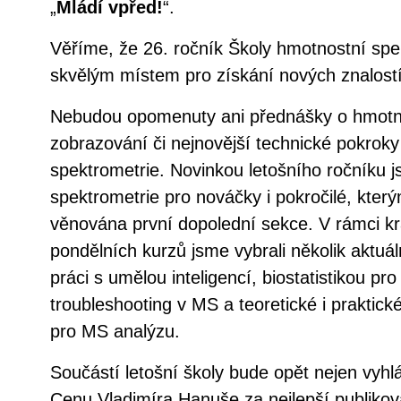
„
Mládí vpřed!
“.
Věříme, že 26. ročník Školy hmotnostní spe
skvělým místem pro získání nových znalostí
Nebudou opomenuty ani přednášky o hmotn
zobrazování či nejnovější technické pokrok
spektrometrie. Novinkou letošního ročníku 
spektrometrie pro nováčky i pokročilé, kte
věnována první dopolední sekce. V rámci kr
pondělních kurzů jsme vybrali několik aktuál
práci s umělou inteligencí, biostatistikou pro
troubleshooting v MS a teoretické i praktick
pro MS analýzu.
Součástí letošní školy bude opět nejen vyhl
Cenu Vladimíra Hanuše za nejlepší publikov