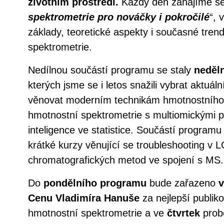
životním prostředí.
Každý den zahájíme se
spektrometrie pro nováčky i pokročilé
“, 
základy, teoretické aspekty i současné tren
spektrometrie.
Nedílnou součástí programu se staly
neděln
kterých jsme se i letos snažili vybrat aktuá
věnovat moderním technikám hmotnostního 
hmotnostní spektrometrie s multiomickými př
inteligence ve statistice. Součástí program
krátké kurzy věnující se troubleshooting v 
chromatografických metod ve spojení s MS.
Do
pondělního programu
bude zařazeno
v
Cenu Vladimíra Hanuše
za nejlepší publik
hmotnostní spektrometrie a ve
čtvrtek
prob