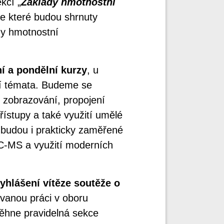
kcí „
Základy hmotnostní
ve které budou shrnuty
dy hmotnostní
í a pondělní kurzy
, u
lní témata. Budeme se
zobrazování, propojení
ístupy a také využití umělé
u budou i prakticky zaměřené
LC-MS a využití moderních
yhlášení vítěze soutěže o
ovanou práci v oboru
ěhne pravidelná sekce