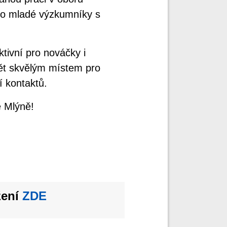
pro mladé výzkumníky s
tivní pro nováčky i
pět skvělým místem pro
í kontaktů.
ě Mlýně!
žení
ZDE