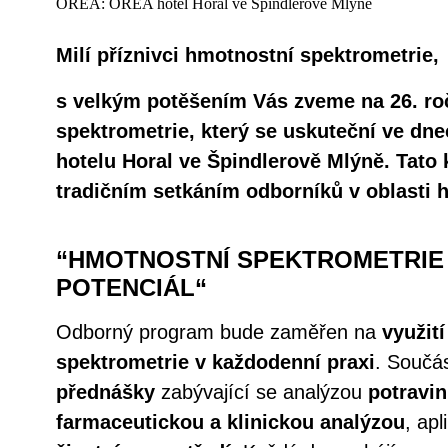
OREA: OREA hotel Horal ve Špindlerově Mlýně
Milí příznivci hmotnostní spektrometrie,
s velkým potěšením Vás zveme na 26. ro
spektrometrie, který se uskuteční ve dnec
hotelu Horal ve Špindlerově Mlýně. Tato k
tradičním setkáním odborníků v oblasti 
“HMOTNOSTNÍ SPEKTROMETRIE A
POTENCIÁL“
Odborný program bude zaměřen na
využit
spektrometrie v každodenní praxi
. Součá
přednášky
zabývající se analýzou
potravin
farmaceutickou a klinickou analýzou
, ap