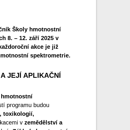
čník Školy hmotnostní
h 8. – 12. září 2025 v
aždoroční akce je již
hmotnostní spektrometrie.
 JEJÍ APLIKAČNÍ
í hmotnostní
stí programu budou
, toxikologií,
likacemi v
zemědělství a