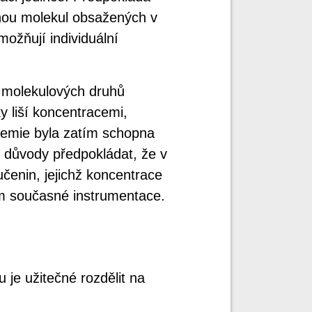
inou molekul obsažených v
možňují individuální
c molekulových druhů
ky liší koncentracemi,
chemie byla zatím schopna
ré důvody předpokládat, že v
učenin, jejichž koncentrace
em současné instrumentace.
je užitečné rozdělit na