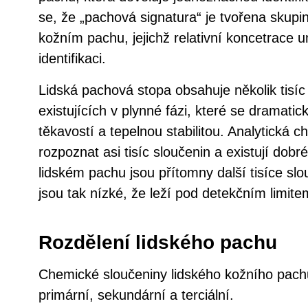
se, že „pachová signatura“ je tvořena skup
kožním pachu, jejichž relativní koncetrace u
identifikaci.
Lidská pachová stopa obsahuje několik tisí
existujících v plynné fázi, které se dramatic
těkavostí a tepelnou stabilitou. Analytická 
rozpoznat asi tisíc sloučenin a existují dob
lidském pachu jsou přítomny další tisíce slo
jsou tak nízké, že leží pod detekčním limit
Rozdělení lidského pachu
Chemické sloučeniny lidského kožního pachu 
primární, sekundární a terciální.