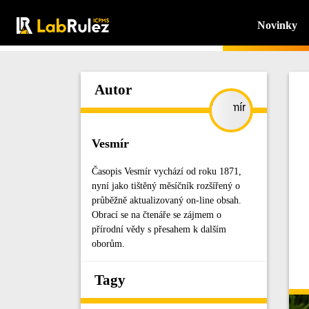
Novinky
Autor
Vesmír
Časopis Vesmír vychází od roku 1871,
nyní jako tištěný měsíčník rozšířený o
průběžně aktualizovaný on-line obsah.
Obrací se na čtenáře se zájmem o
přírodní vědy s přesahem k dalším
oborům.
Tagy