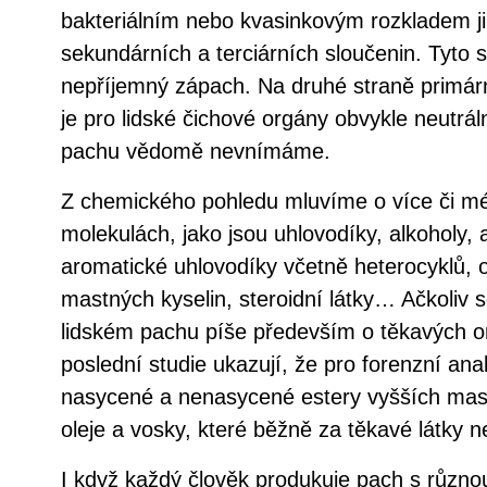
bakteriálním nebo kvasinkovým rozkladem ji
sekundárních a terciárních sloučenin. Tyto 
nepříjemný zápach. Na druhé straně primár
je pro lidské čichové orgány obvykle neutrál
pachu vědomě nevnímáme.
Z chemického pohledu mluvíme o více či m
molekulách, jako jsou uhlovodíky, alkoholy, 
aromatické uhlovodíky včetně heterocyklů, o
mastných kyselin, steroidní látky… Ačkoliv s
lidském pachu píše především o těkavých o
poslední studie ukazují, že pro forenzní anal
nasycené a nenasycené estery vyšších mast
oleje a vosky, které běžně za těkavé látky 
I když každý člověk produkuje pach s různou