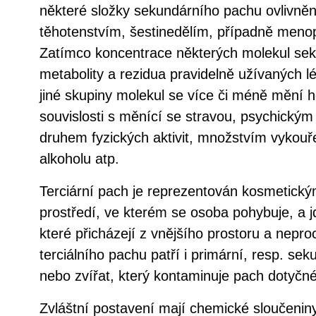
některé složky sekundárního pachu ovlivně
těhotenstvím, šestinedělím, případně meno
Zatímco koncentrace některých molekul sek
metabolity a rezidua pravidelně užívaných léč
jiné skupiny molekul se více či méně mění h
souvislosti s měnící se stravou, psychický
druhem fyzických aktivit, množstvím vykouře
alkoholu atp.
Terciární pach je reprezentován kosmetický
prostředí, ve kterém se osoba pohybuje, a 
které přicházejí z vnějšího prostoru a nepro
terciálního pachu patří i primární, resp. se
nebo zvířat, který kontaminuje pach dotyčn
Zvláštní postavení mají chemické sloučeniny,