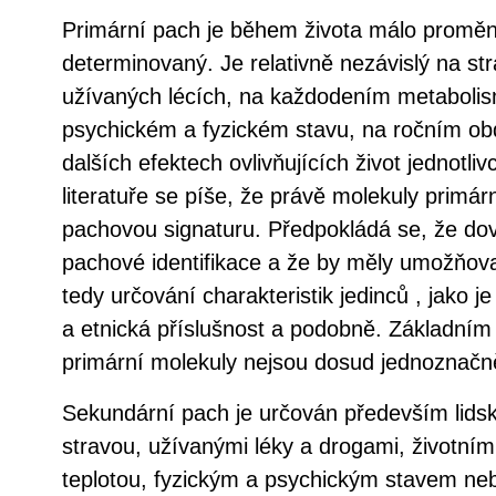
Primární pach je během života málo proměn
determinovaný. Je relativně nezávislý na st
užívaných lécích, na každodením metabolis
psychickém a fyzickém stavu, na ročním ob
dalších efektech ovlivňujících život jednotlivc
literatuře se píše, že právě molekuly primár
pachovou signaturu. Předpokládá se, že dovo
pachové identifikace a že by měly umožňovat 
tedy určování charakteristik jedinců , jako je
a etnická příslušnost a podobně. Základním
primární molekuly nejsou dosud jednoznač
Sekundární pach je určován především lid
stravou, užívanými léky a drogami, životní
teplotou, fyzickým a psychickým stavem ne