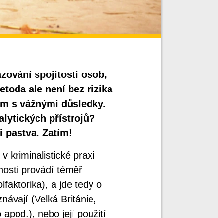
kazování spojitosti osob,
etoda ale není bez rizika
ům s vážnými důsledky.
alytických přístrojů?
i pastva. Zatím!
 v kriminalistické praxi
nosti provádí téměř
faktorika), a jde tedy o
návají (Velká Británie,
pod.), nebo její použití