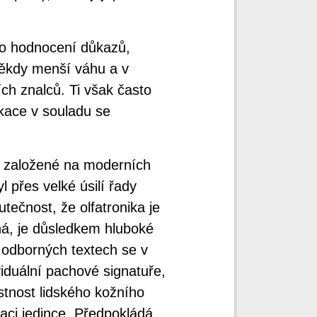
ho hodnocení důkazů,
 někdy menší váhu a v
ch znalců. Ti však často
kace v souladu se
y založené na moderních
yl přes velké úsilí řady
ečnost, že olfatronika je
tná, je důsledkem hluboké
V odborných textech se v
ividuální pachové signatuře,
stnost lidského kožního
kaci jedince. Předpokládá