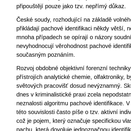
připouštějí pouze jako tzv. nepřímý důkaz.
České soudy, rozhodující na základě volné
přikládají pachové identifikaci někdy větší,
mnoha případech se opírají o názory soudní
nevyhodnocují věrohodnost pachové identifi
současným poznáním.
Rozvoj obdobné objektivní forenzní technik
přístrojích analytické chemie, olfaktroniky, b
světových pracovišť dosud nevýznamný. Skut
dnes v kriminalistické praxi zcela nepodsta
neznalosti algoritmu pachové identifikace. 
této souvislosti často píše o tzv. aktivní ind
což je pojem, který označuje specifickou vla
pachu, která dovoluje jednoznačnou identifi