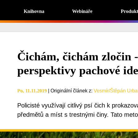
Knihovna
Webináře
Produk
Čichám, čichám zločin 
perspektivy pachové ide
Po, 11.11.2019
|
Originální článek z
:
Vesmír/Štěpán Urba
Policisté využívají citlivý psí čich k prokazov
předmětů a míst s trestnými činy. Tato metod