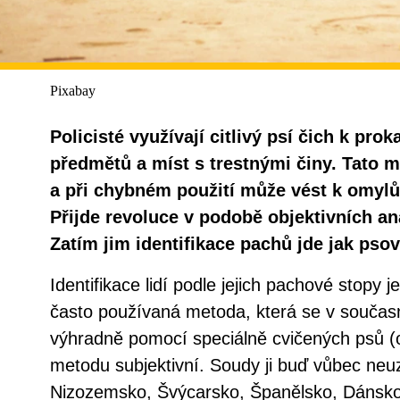
Pixabay
Policisté využívají citlivý psí čich k pro
předmětů a míst s trestnými činy. Tato m
a při chybném použití může vést k omyl
Přijde revoluce v podobě objektivních an
Zatím jim identifikace pachů jde jak psov
Identifikace lidí podle jejich pachové stopy je
často používaná metoda, která se v součas
výhradně pomocí speciálně cvičených psů (ol
metodu subjektivní. Soudy ji buď vůbec neuz
Nizozemsko, Švýcarsko, Španělsko, Dánsko a