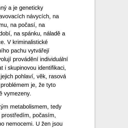
ný a je geneticky
ravovacích návycích, na
mu, na počasí, na
dobí, na spánku, náladě a
e. V kriminalistické
ního pachu vytvářejí
lují provádění individuální
i skupinovou identifikaci,
 jejich pohlaví, věk, rasová
 problémem je, že tyto
ně vymezeny.
ským metabolismem, tedy
m prostředím, počasím,
bo nemocemi. U žen jsou