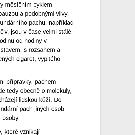
ny měsíčním cyklem,
pauzou a podobnými vlivy.
undárního pachu, například
iv, jsou v čase velmi stálé,
odinu od hodiny v
m stavem, s rozsahem a
ných cigaret, vypitého
mi přípravky, pachem
jde tedy obecně o molekuly,
cházejí lidskou kůží. Do
kundární pach jiných osob
é osoby.
 které vznikají