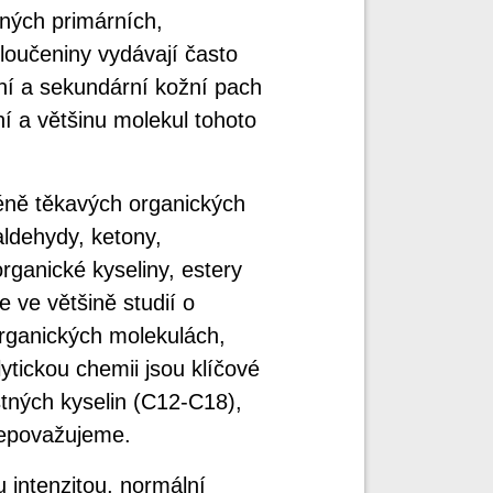
ných primárních,
sloučeniny vydávají často
ní a sekundární kožní pach
ní a většinu molekul tohoto
éně těkavých organických
aldehydy, ketony,
rganické kyseliny, estery
e ve většině studií o
rganických molekulách,
ytickou chemii jsou klíčové
ných kyselin (C12-C18),
nepovažujeme.
 intenzitou, normální