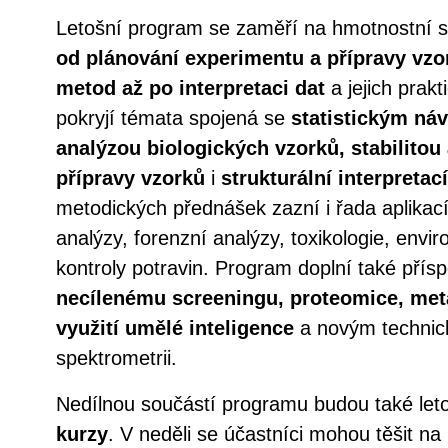
Letošní program se zaměří na hmotnostní spek
od plánování experimentu a přípravy vzor
metod až po interpretaci dat
a jejich prakt
pokryjí témata spojená se
statistickým ná
analýzou biologických vzorků,
stabilitou
přípravy vzorků
i
strukturální interpreta
metodických přednášek zazní i řada aplikací
analýzy, forenzní analýzy, toxikologie, envi
kontroly potravin. Program doplní také pří
necílenému screeningu, proteomice, me
využití umělé inteligence
a novým technic
spektrometrii.
Nedílnou součástí programu budou také let
kurzy
. V neděli se účastníci mohou těšit na