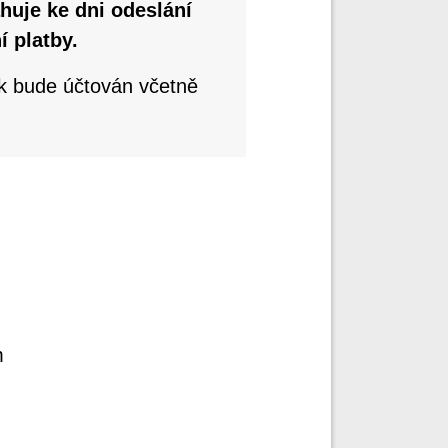
huje ke dni odeslání
í platby.
k bude účtován včetně
m