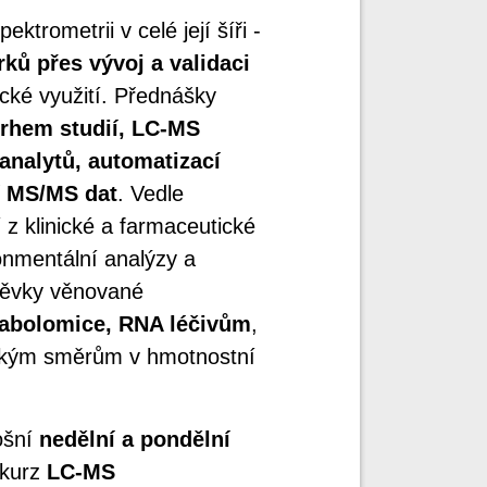
trometrii v celé její šíři -
ků přes vývoj a validaci
ické využití. Přednášky
vrhem studií, LC-MS
 analytů, automatizací
cí MS/MS dat
. Vedle
 z klinické a farmaceutické
ronmentální analýzy a
spěvky věnované
tabolomice, RNA léčivům
,
kým směrům v hmotnostní
ošní
nedělní a pondělní
 kurz
LC-MS