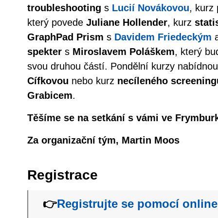
troubleshooting
s
Lucií Novákovou
, kurz
který povede
Juliane Hollender
, kurz
stati
GraphPad Prism
s
Davidem Friedeckým
a
spekter
s
Miroslavem Poláškem
, který b
svou druhou částí. Pondělní kurzy nabídno
Cífkovou
nebo kurz
necíleného screening
Grabicem
.
Těšíme se na setkání s vámi ve Frymbur
Za organizační tým, Martin Moos
Registrace
👉
Registrujte se pomocí online