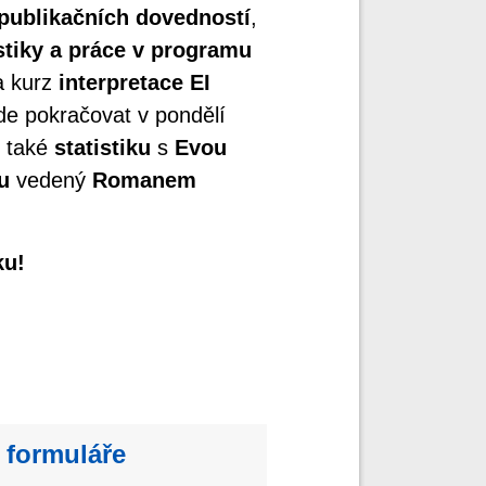
publikačních dovedností
,
stiky a práce v programu
 kurz
interpretace EI
ude pokračovat v pondělí
u také
statistiku
s
Evou
u
vedený
Romanem
ku!
 formuláře