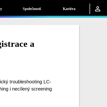
ty
Společnosti
Kariéra
istrace a
cký troubleshooting LC-
shing i necílený screening