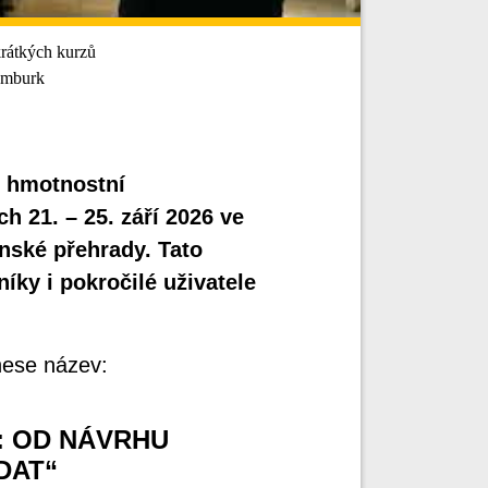
krátkých kurzů
ymburk
y hmotnostní
h 21. – 25. září 2026 ve
nské přehrady. Tato
íky i pokročilé uživatele
 nese název:
: OD NÁVRHU
DAT“