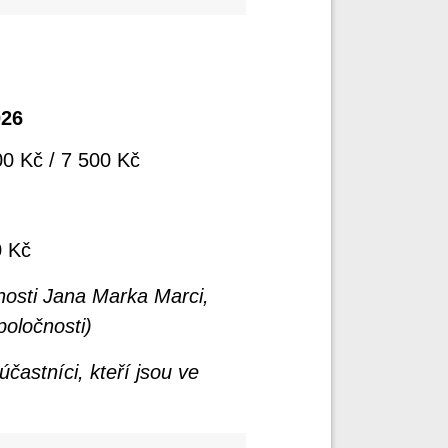
026
0 Kč / 7 500 Kč
0 Kč
osti Jana Marka Marci,
oločnosti)
častníci, kteří jsou ve