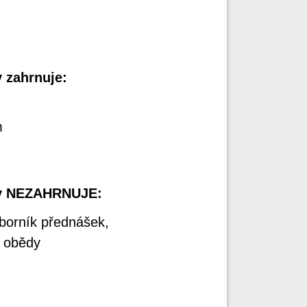
 zahrnuje:
m
oby NEZAHRNUJE:
borník přednášek,
a obědy