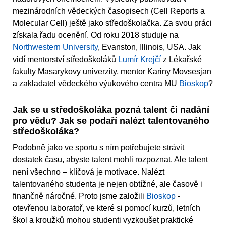
mezinárodních vědeckých časopisech (Cell Reports a
Molecular Cell) ještě jako středoškolačka. Za svou práci
získala řadu ocenění. Od roku 2018 studuje na
Northwestern University
, Evanston, Illinois, USA. Jak
vidí mentorství středoškoláků
Lumír Krejčí
z Lékařské
fakulty Masarykovy univerzity, mentor Kariny Movsesjan
a zakladatel vědeckého výukového centra MU
Bioskop
?
Jak se u středoškoláka pozná talent či nadání
pro vědu? Jak se podaří nalézt talentovaného
středoškoláka?
Podobně jako ve sportu s ním potřebujete strávit
dostatek času, abyste talent mohli rozpoznat. Ale talent
není všechno – klíčová je motivace. Nalézt
talentovaného studenta je nejen obtížné, ale časově i
finančně náročné. Proto jsme založili
Bioskop
-
otevřenou laboratoř, ve které si pomocí kurzů, letních
škol a kroužků mohou studenti vyzkoušet praktické