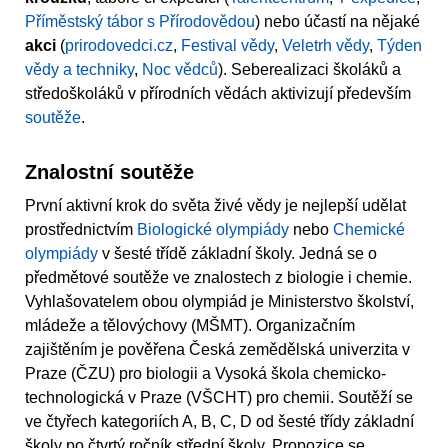
Příměstský tábor s Přírodovědou
) nebo účastí na nějaké
akci
(
prirodovedci.cz
,
Festival vědy
,
Veletrh vědy
,
Týden
vědy a techniky
,
Noc vědců
). Seberealizaci školáků a
středoškoláků v přírodních vědách aktivizují především
soutěže
.
Znalostní soutěže
První aktivní krok do světa živé vědy je nejlepší udělat
prostřednictvím
Biologické olympiády
nebo
Chemické
olympiády
v šesté třídě základní školy. Jedná se o
předmětové soutěže ve znalostech z biologie i chemie.
Vyhlašovatelem obou olympiád je Ministerstvo školství,
mládeže a tělovýchovy (MŠMT). Organizačním
zajištěním je pověřena Česká zemědělská univerzita v
Praze (ČZU) pro biologii a Vysoká škola chemicko-
technologická v Praze (VŠCHT) pro chemii. Soutěží se
ve čtyřech kategoriích A, B, C, D od šesté třídy základní
školy po čtvrtý ročník střední školy. Propozice se