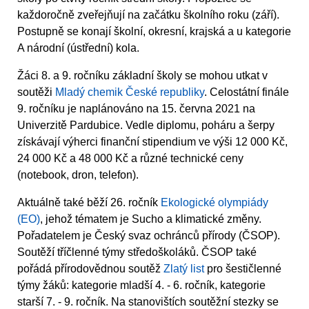
každoročně zveřejňují na začátku školního roku (září).
Postupně se konají školní, okresní, krajská a u kategorie
A národní (ústřední) kola.
Žáci 8. a 9. ročníku základní školy se mohou utkat v
soutěži
Mladý chemik České republiky
. Celostátní finále
9. ročníku je naplánováno na 15. června 2021 na
Univerzitě Pardubice. Vedle diplomu, poháru a šerpy
získávají výherci finanční stipendium ve výši 12 000 Kč,
24 000 Kč a 48 000 Kč a různé technické ceny
(notebook, dron, telefon).
Aktuálně také běží 26. ročník
Ekologické olympiády
(EO)
, jehož tématem je Sucho a klimatické změny.
Pořadatelem je Český svaz ochránců přírody (ČSOP).
Soutěží tříčlenné týmy středoškoláků. ČSOP také
pořádá přírodovědnou soutěž
Zlatý list
pro šestičlenné
týmy žáků: kategorie mladší 4. - 6. ročník, kategorie
starší 7. - 9. ročník. Na stanovištích soutěžní stezky se