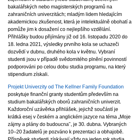
bakalářských nebo magisterských programů na
zahraničních univerzitách; mladým lidem hledajícím
akademickou zkušenost, která je intelektuálně obohatí a
pomůže jim k dosažení co nejlepšího vzdělání.
Přihlášky budou přijímány již od 16. listopadu 2020 do
18. ledna 2021, výsledky prvního kola se uchazeči
dozvědí v dubnu, druhého kola v květnu. Vybraní
studenti jsou v případě svědomitého plnění povinností
podporováni po celou dobu studia programu, na který
stipendium získali.
Projekt Univerzity od The Kellner Family Foundation
poskytuje finanční granty studentům především na
studium bakalářských oborů zahraničních univerzit.
Každoroční uzávěrka přihlášek, jejichž součástí je
krátká esej v českém a anglickém jazyce na téma „Moje
zájmy a plány do budoucna", je 30. dubna. Vybraných
10–20 žadatelů je pozváno k prezentaci a obhajobě.
Příspěvek studenti získávají vždy na jeden rok studia.