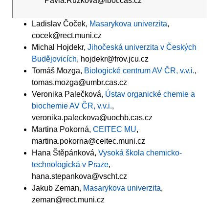
Pavla.Ruzkova@ibot.cas.cz
Ladislav Čoček,
Masarykova univerzita
,
cocek@rect.muni.cz
Michal Hojdekr,
Jihočeská univerzita v Českých
Budějovicích
, hojdekr@frov.jcu.cz
Tomáš Mozga,
Biologické centrum AV ČR, v.v.i.
,
tomas.mozga@umbr.cas.cz
Veronika Palečková,
Ústav organické chemie a
biochemie AV ČR, v.v.i.
,
veronika.paleckova@uochb.cas.cz
Martina Pokorná,
CEITEC MU
,
martina.pokorna@ceitec.muni.cz
Hana Štěpánková,
Vysoká škola chemicko-
technologická v Praze
,
hana.stepankova@vscht.cz
Jakub Zeman,
Masarykova univerzita
,
zeman@rect.muni.cz