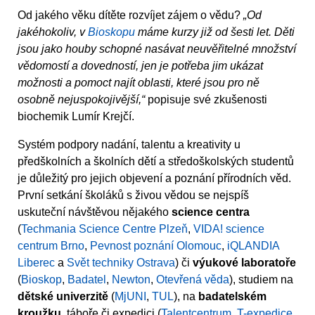
Od jakého věku dítěte rozvíjet zájem o vědu?
„Od
jakéhokoliv, v
Bioskopu
máme kurzy již od šesti let. Děti
jsou jako houby schopné nasávat neuvěřitelné množství
vědomostí a dovedností, jen je potřeba jim ukázat
možnosti a pomoct najít oblasti, které jsou pro ně
osobně nejuspokojivější,“
popisuje své zkušenosti
biochemik Lumír Krejčí.
Systém podpory nadání, talentu a kreativity u
předškolních a školních dětí a středoškolských studentů
je důležitý pro jejich objevení a poznání přírodních věd.
První setkání školáků s živou vědou se nejspíš
uskuteční návštěvou nějakého
science centra
(
Techmania Science Centre Plzeň
,
VIDA! science
centrum Brno
,
Pevnost poznání Olomouc
,
iQLANDIA
Liberec
a
Svět techniky Ostrava
) či
výukové laboratoře
(
Bioskop
,
Badatel
,
Newton
,
Otevřená věda
), studiem na
dětské univerzitě
(
MjUNI
,
TUL
), na
badatelském
kroužku
, táboře či expedici (
Talentcentrum
,
T-expedice
,