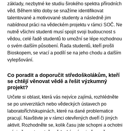
základy, nezbytné ke studiu širokého spektra přírodních
věd. Během této doby se snažíme identifikovat
talentované a motivované studenty a následně jim
nabídnout práci na vědeckém projektu v rámci SOČ. Ne
nutně všichni studenti musí spojit svoji budoucnost s
vědou, celé řadě studentů to umožní se lépe rozhodnou
o svém dalším působení. Řada studentů, kteří prošli
Bioskopem, se vrací a podílí se na jeho chodu a dalším
vylepšování.
Co poradit a doporučit středoškolákům, kteří
se chtějí věnovat vědě a řešit výzkumný
projekt?
Určete si oblast, která vás nejvíce zajímá, rozhlédněte
se po univerzitách nebo vědeckých ústavech po
laboratořích/skupinách, které na dané problematice
pracují. Navštivte je v rámci otevřených dveří či jiných
aktivit. Rozhodněte se, kolik času jste schopni a ochotni