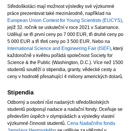
Středoškoláci mají možnost výsledky své výzkumné
práce prezentovat také mezinárodně, například na
European Union Contest for Young Scientists (EUCYS)
,
jejíž 32. ročník se uskuteční v roce 2021 v Salamance.
Udělují se tři první ceny po 7 000 EUR, tři druhé ceny po
5 000 EUR a tři třetí ceny po 3 500 EUR. Nebo na
International Science and Engineering Fair (ISEF)
, který
každoročně v květnu pořádá společnost Society for
Science & the Public (Washington, D.C.). Více než 1500
studentů soutěží o stipendia, granty, vědecké cesty a
ceny v hodnotě přesahující 4 miliony amerických dolarů.
Stipendia
Odborný a osobní růst nadaných středoškolských
studentů podporují nadace a nadační fondy. Oceňuje se
především úspěch v olympiádách a výsledky vlastní
výzkumné činnosti studentů.
Cena Nadačního fondu
Jaroslava Heyrovského
se uděluje za vítězství v