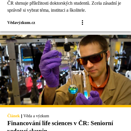
ČR shrnuje příležitosti doktorských studentů. Zcela zásadní je
správně si vybrat téma, instituci a školitele.
Vědavýzkum.cz
|
Článek
Věda a výzkum
Financování life sciences v ČR: Seniorní
vedoucí skupin