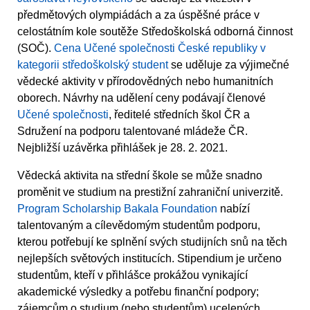
předmětových olympiádách a za úspěšné práce v
celostátním kole soutěže Středoškolská odborná činnost
(SOČ).
Cena Učené společnosti České republiky v
kategorii středoškolský student
se uděluje za výjimečné
vědecké aktivity v přírodovědných nebo humanitních
oborech. Návrhy na udělení ceny podávají členové
Učené společnosti
, ředitelé středních škol ČR a
Sdružení na podporu talentované mládeže ČR.
Nejbližší uzávěrka přihlášek je 28. 2. 2021.
Vědecká aktivita na střední škole se může snadno
proměnit ve studium na prestižní zahraniční univerzitě.
Program Scholarship Bakala Foundation
nabízí
talentovaným a cílevědomým studentům podporu,
kterou potřebují ke splnění svých studijních snů na těch
nejlepších světových institucích. Stipendium je určeno
studentům, kteří v přihlášce prokážou vynikající
akademické výsledky a potřebu finanční podpory;
zájemcům o studium (nebo studentům) ucelených