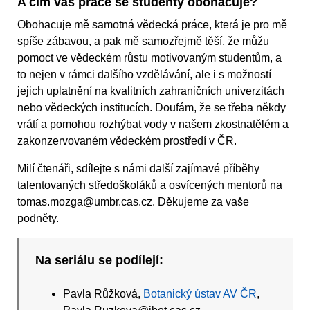
A čím vás práce se studenty obohacuje?
Obohacuje mě samotná vědecká práce, která je pro mě
spíše zábavou, a pak mě samozřejmě těší, že můžu
pomoct ve vědeckém růstu motivovaným studentům, a
to nejen v rámci dalšího vzdělávání, ale i s možností
jejich uplatnění na kvalitních zahraničních univerzitách
nebo vědeckých institucích. Doufám, že se třeba někdy
vrátí a pomohou rozhýbat vody v našem zkostnatělém a
zakonzervovaném vědeckém prostředí v ČR.
Milí čtenáři, sdílejte s námi další zajímavé příběhy
talentovaných středoškoláků a osvícených mentorů na
tomas.mozga@umbr.cas.cz. Děkujeme za vaše
podněty.
Na seriálu se podílejí:
Pavla Růžková,
Botanický ústav AV ČR
,