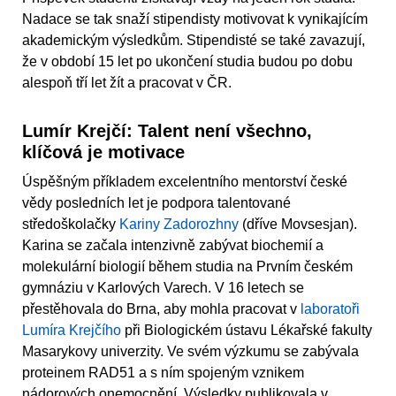
Nadace se tak snaží stipendisty motivovat k vynikajícím
akademickým výsledkům. Stipendisté se také zavazují,
že v období 15 let po ukončení studia budou po dobu
alespoň tří let žít a pracovat v ČR.
Lumír Krejčí: Talent není všechno,
klíčová je motivace
Úspěšným příkladem excelentního mentorství české
vědy posledních let je podpora talentované
středoškolačky
Kariny Zadorozhny
(dříve Movsesjan).
Karina se začala intenzivně zabývat biochemií a
molekulární biologií během studia na Prvním českém
gymnáziu v Karlových Varech. V 16 letech se
přestěhovala do Brna, aby mohla pracovat v
laboratoři
Lumíra Krejčího
při Biologickém ústavu Lékařské fakulty
Masarykovy univerzity. Ve svém výzkumu se zabývala
proteinem RAD51 a s ním spojeným vznikem
nádorových onemocnění. Výsledky publikovala v