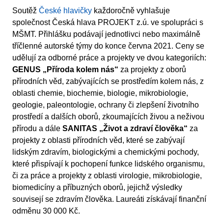
Soutěž
České hlavičky
každoročně vyhlašuje
společnost Česká hlava PROJEKT z.ú. ve spolupráci s
MŠMT. Přihlášku podávají jednotlivci nebo maximálně
tříčlenné autorské týmy do konce června 2021. Ceny se
udělují za odborné práce a projekty ve dvou kategoriích:
GENUS „Příroda kolem nás“
za projekty z oborů
přírodních věd, zabývajících se prostředím kolem nás, z
oblasti chemie, biochemie, biologie, mikrobiologie,
geologie, paleontologie, ochrany či zlepšení životního
prostředí a dalších oborů, zkoumajících živou a neživou
přírodu a dále
SANITAS „Život a zdraví člověka“
za
projekty z oblasti přírodních věd, které se zabývají
lidským zdravím, biologickými a chemickými pochody,
které přispívají k pochopení funkce lidského organismu,
či za práce a projekty z oblasti virologie, mikrobiologie,
biomedicíny a příbuzných oborů, jejichž výsledky
souvisejí se zdravím člověka. Laureáti získávají finanční
odměnu 30 000 Kč.