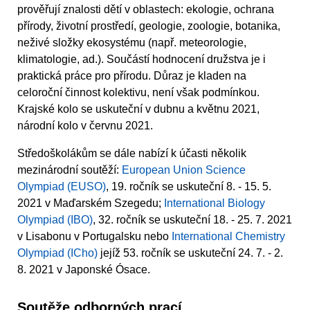
prověřují znalosti dětí v oblastech: ekologie, ochrana
přírody, životní prostředí, geologie, zoologie, botanika,
neživé složky ekosystému (např. meteorologie,
klimatologie, ad.). Součástí hodnocení družstva je i
praktická práce pro přírodu. Důraz je kladen na
celoroční činnost kolektivu, není však podmínkou.
Krajské kolo se uskuteční v dubnu a květnu 2021,
národní kolo v červnu 2021.
Středoškolákům se dále nabízí k účasti několik
mezinárodní soutěží:
European Union Science
Olympiad (EUSO)
, 19. ročník se uskuteční 8. - 15. 5.
2021 v Maďarském Szegedu;
International Biology
Olympiad (IBO)
, 32. ročník se uskuteční 18. - 25. 7. 2021
v Lisabonu v Portugalsku nebo
International Chemistry
Olympiad (ICho)
jejíž 53. ročník se uskuteční 24. 7. - 2.
8. 2021 v Japonské Ósace.
Soutěže odborných prací