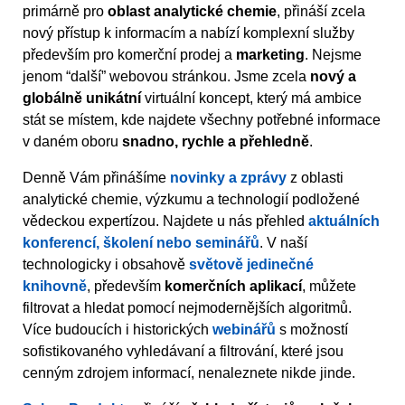
primárně pro
oblast analytické chemie
, přináší zcela
nový přístup k informacím a nabízí komplexní služby
především pro komerční prodej a
marketing
. Nejsme
jenom “další” webovou stránkou. Jsme zcela
nový a
globálně unikátní
virtuální koncept, který má ambice
stát se místem, kde najdete všechny potřebné informace
v daném oboru
snadno, rychle a přehledně
.
Denně Vám přinášíme
novinky a zprávy
z oblasti
analytické chemie, výzkumu a technologií podložené
vědeckou expertízou. Najdete u nás přehled
aktuálních
konferencí, školení nebo seminářů
. V naší
technologicky i obsahově
světově jedinečné
knihovně
, především
komerčních aplikací
, můžete
filtrovat a hledat pomocí nejmodernějších algoritmů.
Více budoucích i historických
webinářů
s možností
sofistikovaného vyhledávaní a filtrování, které jsou
cenným zdrojem informací, nenaleznete nikde jinde.