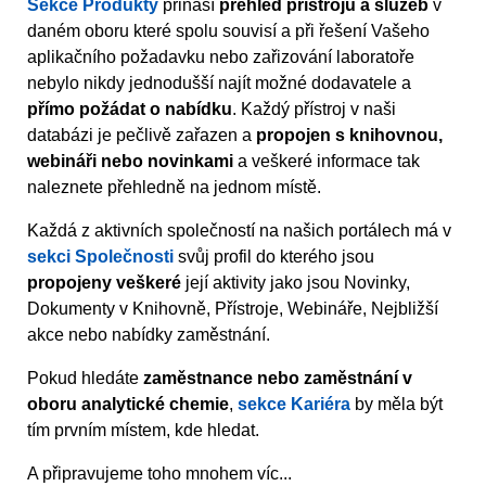
Sekce Produkty
přináší
přehled přístrojů a služeb
v
daném oboru které spolu souvisí a při řešení Vašeho
aplikačního požadavku nebo zařizování laboratoře
nebylo nikdy jednodušší najít možné dodavatele a
přímo požádat o nabídku
. Každý přístroj v naši
databázi je pečlivě zařazen a
propojen s knihovnou,
webináři nebo novinkami
a veškeré informace tak
naleznete přehledně na jednom místě.
Každá z aktivních společností na našich portálech má v
sekci Společnosti
svůj profil do kterého jsou
propojeny veškeré
její aktivity jako jsou Novinky,
Dokumenty v Knihovně, Přístroje, Webináře, Nejbližší
akce nebo nabídky zaměstnání.
Pokud hledáte
zaměstnance nebo zaměstnání v
oboru analytické chemie
,
sekce Kariéra
by měla být
tím prvním místem, kde hledat.
A připravujeme toho mnohem víc...