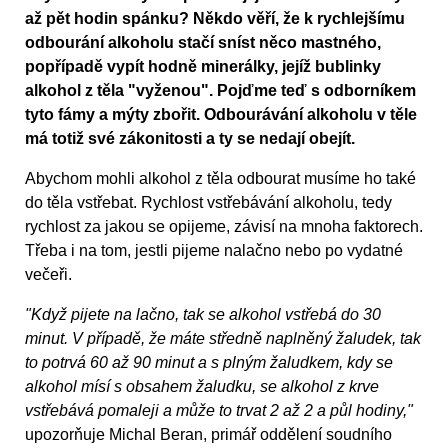
až pět hodin spánku? Někdo věří, že k rychlejšímu
odbourání alkoholu stačí sníst něco mastného,
popřípadě vypít hodně minerálky, jejíž bublinky
alkohol z těla "vyženou". Pojďme teď s odborníkem
tyto fámy a mýty zbořit. Odbourávání alkoholu v těle
má totiž své zákonitosti a ty se nedají obejít.
Abychom mohli alkohol z těla odbourat musíme ho také
do těla vstřebat. Rychlost vstřebávání alkoholu, tedy
rychlost za jakou se opijeme, závisí na mnoha faktorech.
Třeba i na tom, jestli pijeme nalačno nebo po vydatné
večeři.
"Když pijete na lačno, tak se alkohol vstřebá do 30
minut. V případě, že máte středně naplněný žaludek, tak
to potrvá 60 až 90 minut a s plným žaludkem, kdy se
alkohol mísí s obsahem žaludku, se alkohol z krve
vstřebává pomaleji a může to trvat 2 až 2 a půl hodiny,"
upozorňuje Michal Beran, primář oddělení soudního