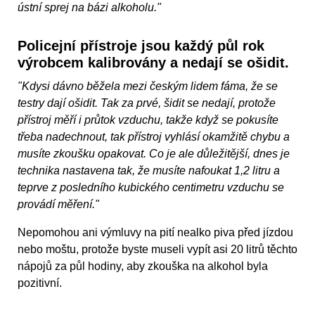
ústní sprej na bázi alkoholu."
Policejní přístroje jsou každý půl rok
výrobcem kalibrovány a nedají se ošidit.
"Kdysi dávno běžela mezi českým lidem fáma, že se
testry dají ošidit. Tak za prvé, šidit se nedají, protože
přístroj měří i průtok vzduchu, takže když se pokusíte
třeba nadechnout, tak přístroj vyhlásí okamžitě chybu a
musíte zkoušku opakovat. Co je ale důležitější, dnes je
technika nastavena tak, že musíte nafoukat 1,2 litru a
teprve z posledního kubického centimetru vzduchu se
provádí měření."
Nepomohou ani výmluvy na pití nealko piva před jízdou
nebo moštu, protože byste museli vypít asi 20 litrů těchto
nápojů za půl hodiny, aby zkouška na alkohol byla
pozitivní.