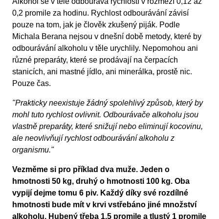
Alkohol se v těle odbourává rychlostí v rozmezí 0,12 až
0,2 promile za hodinu. Rychlost odbourávání závisí
pouze na tom, jak je člověk zkušený piják. Podle
Michala Berana nejsou v dnešní době metody, které by
odbourávání alkoholu v těle urychlily. Nepomohou ani
různé preparáty, které se prodávají na čerpacích
stanicích, ani mastné jídlo, ani minerálka, prostě nic.
Pouze čas.
"Prakticky neexistuje žádný spolehlivý způsob, který by
mohl tuto rychlost ovlivnit. Odbourávače alkoholu jsou
vlastně preparáty, které snižují nebo eliminují kocovinu,
ale neovlivňují rychlost odbourávání alkoholu z
organismu."
Vezměme si pro příklad dva muže. Jeden o
hmotnosti 50 kg, druhý o hmotnosti 100 kg. Oba
vypijí dejme tomu 6 piv. Každý díky své rozdílné
hmotnosti bude mít v krvi vstřebáno jiné množství
alkoholu. Hubený třeba 1,5 promile a tlustý 1 promile