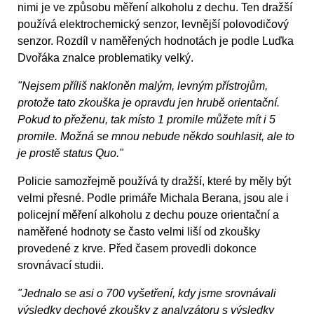
nimi je ve způsobu měření alkoholu z dechu. Ten dražší
používá elektrochemický senzor, levnější polovodičový
senzor. Rozdíl v naměřených hodnotách je podle Luďka
Dvořáka znalce problematiky velký.
"Nejsem příliš nakloněn malým, levným přístrojům,
protože tato zkouška je opravdu jen hrubě orientační.
Pokud to přeženu, tak místo 1 promile můžete mít i 5
promile. Možná se mnou nebude někdo souhlasit, ale to
je prostě status Quo."
Policie samozřejmě používá ty dražší, které by měly být
velmi přesné. Podle primáře Michala Berana, jsou ale i
policejní měření alkoholu z dechu pouze orientační a
naměřené hodnoty se často velmi liší od zkoušky
provedené z krve. Před časem provedli dokonce
srovnávací studii.
"Jednalo se asi o 700 vyšetření, kdy jsme srovnávali
výsledky dechové zkoušky z analyzátoru s výsledky