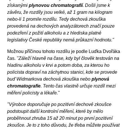
získanými
plynovou chromatografií
. Došli jsme k
závěru, že rozdíly jsou velké, až 1 gram na kilogram
nebo-li 1 promile rozdílu. Tedy dechová zkouška
provedená na dechových analyzátorech značí pouze
podezření z požití alkoholu a z hlediska platné
legislativy České republiky nemá průkazní hodnotu."
Možnou příčinou tohoto rozdílu je podle Luďka Dvořáka
čas.
"Záleží hlavně na čase, kdy byl člověk testován na
hladinu alkoholu v krvi a potom doba, za kterou ho
policista dopraví na záchytnou stanici, kde se provede
buď Widmarkova dechová zkouška nebo
plynová
chromatografie
. Tento čas vlastně určuje rozdíl mezi
měření policisty a lékaře."
"Výrobce doporučuje po pozitivní dechové zkoušce
podstoupit další kontrolní měření, které by mělo
proběhnout zhruba 15 až 20 minut po první pozitivní
zkoušce. Je to z toho důvodu, že třeba můžete používat