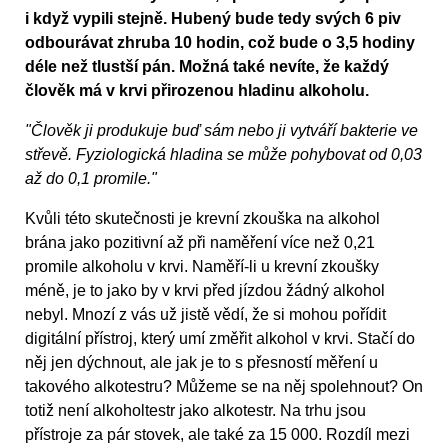
i když vypili stejně. Hubený bude tedy svých 6 piv
odbourávat zhruba 10 hodin, což bude o 3,5 hodiny
déle než tlustší pán. Možná také nevíte, že každý
člověk má v krvi přirozenou hladinu alkoholu.
"Člověk ji produkuje buď sám nebo ji vytváří bakterie ve
střevě. Fyziologická hladina se může pohybovat od 0,03
až do 0,1 promile."
Kvůli této skutečnosti je krevní zkouška na alkohol
brána jako pozitivní až při naměření více než 0,21
promile alkoholu v krvi. Naměří-li u krevní zkoušky
méně, je to jako by v krvi před jízdou žádný alkohol
nebyl. Mnozí z vás už jistě vědí, že si mohou pořídit
digitální přístroj, který umí změřit alkohol v krvi. Stačí do
něj jen dýchnout, ale jak je to s přesností měření u
takového alkotestru? Můžeme se na něj spolehnout? On
totiž není alkoholtestr jako alkotestr. Na trhu jsou
přístroje za pár stovek, ale také za 15 000. Rozdíl mezi