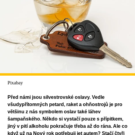
Pixabay
Před námi jsou silvestrovské oslavy. Vedle
všudypřítomných petard, raket a ohňostrojů je pro
většinu z nás symbolem oslav také láhev
šampaňského. Někdo si vystačí pouze s přípitkem,
jiný v pití alkoholu pokračuje třeba až do rána. Ale co
když už na Nový rok potřebuji jet autem? Stačí čtyři