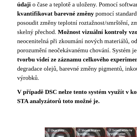
údaji
o čase a teplotě a uloženy. Pomocí soft
kvantifikovat barevné změny
pomocí standar
posoudit změny teplotní roztažnost/smrštění, zm
skelný přechod.
Možnost vizuální kontroly vz
neocenitelná při zkoumání nových materiálů, o
porozumění neočekávanému chování. Systém j
tvorbu videí ze záznamu celkového experime
degradace olejů, barevné změny pigmentů, ink
výrobků.
V případě DSC nelze tento systém využít v k
STA analyzátorů toto možné je.