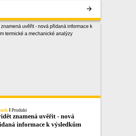
ánek
|
Produkt
idět znamená uvěřit - nová
idaná informace k výsledkům
rmické a mechanické analýzy