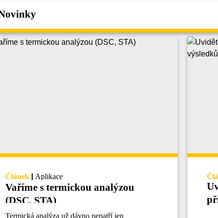
Novinky
Článek
|
Aplikace
Čl
Uv
Vaříme s termickou analýzou
př
(DSC, STA)
te
Termická analýza už dávno nepatří jen