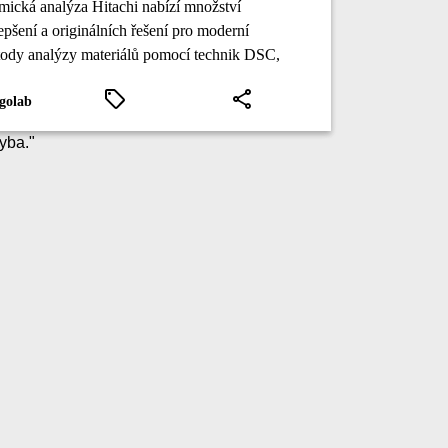
mická analýza Hitachi nabízí množství
epšení a originálních řešení pro moderní
ody analýzy materiálů pomocí technik DSC,
A, DMA a TMA.
golab
yba.
"