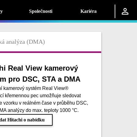
ty
Společnosti
Kariéra
ká analýza (DMA)
hi Real View kamerový
ém pro DSC, STA a DMA
vní kamerový systém Real View®
ící křemennou pec umožňuje sledovat
e vzorku v reálném čase v průběhu DSC,
A analýzy do max. teploty 1000 °C.
dat Hitachi o nabídku