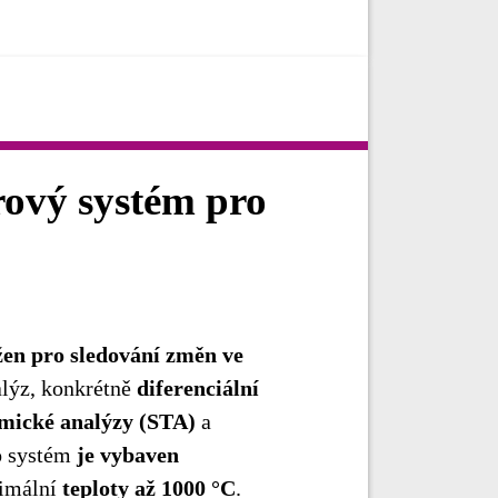
rový systém pro
en pro sledování změn ve
lýz, konkrétně
diferenciální
rmické analýzy (STA)
a
o systém
je vybaven
ximální
teploty až 1000 °C
.