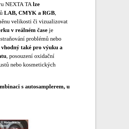
waru NEXTA TA
lze
dů
LAB, CMYK a RGB
,
ěnu velikosti či vizualizovat
orku v reálném čase
je
dstraňování problémů nebo
e
vhodný také pro výuku a
ntu
, posouzení oxidační
oustů nebo kosmetických
ombinaci s autosamplerem, u