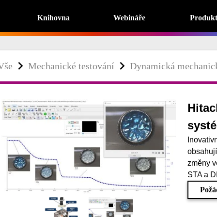
Knihovna
Webináře
Produk
Vše
Mechanické testování
Dynamická mechanic
Hitac
syst
Inovati
obsahuj
změny v
STA a DM
Požá