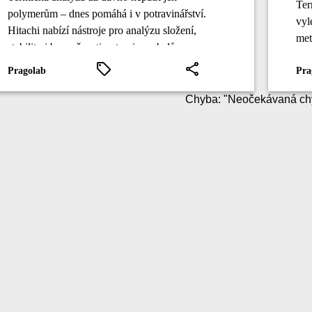
Ter
polymerům – dnes pomáhá i v potravinářství.
vyl
Hitachi nabízí nástroje pro analýzu složení,
met
stability i bezpečnosti potravin a obalů.
ST
Pragolab
Pra
Chyba
: "
Neočekávaná ch