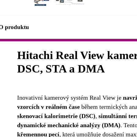
O produktu
Hitachi Real View kame
DSC, STA a DMA
Inovativní kamerový systém Real View je
navrž
vzorcích v reálném čase
během termických ana
skenovací kalorimetrie (DSC)
,
simultánní te
dynamické mechanické analýzy (DMA)
. Tent
křemennou pecí
, která umožňuje dosažení ma