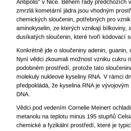
Antipolis” v Nice. Během řady předchozích 
zmrzlá kometární jádra jsou vhodným prostř
chemických sloučenin, potřebných pro vznik 
aminokyselin, ze kterých vznikají bílkoviny, 
dusíkatých sloučenin, které tvoří kódovací
Konkrétně jde o sloučeniny adenin, guanin, c
Nyní vědci zkoumali možnost vzniku cukru r
podobném prostředí, protože tato sloučenina
molekuly nukleové kyseliny RNA. V rámci dne
předpokládá, že kyselina RNA je vývojovým
DNA.
Vědci pod vedením Cornelie Meinert ochladi
metanolu na teplotu minus 195 stupňů Celsi
chemické a fyzikální prostředí, které je typi