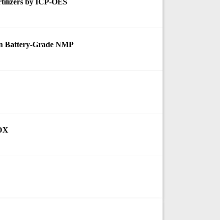
rtilizers by ICP-OES
in Battery-Grade NMP
EDX