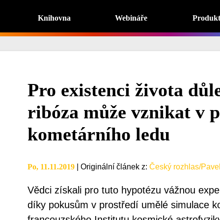
Knihovna
Webináře
Produk
Pro existenci života důl
ribóza může vznikat v p
kometárního ledu
Po, 11.11.2019
|
Originální článek z
:
Český rozhlas/Pavel
Vědci získali pro tuto hypotézu vážnou expe
díky pokusům v prostředí umělé simulace ko
francouzského Institutu kosmické astrofyzik