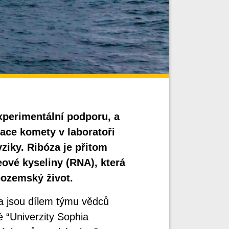
xperimentální podporu, a
ace komety v laboratoři
ziky. Ribóza je přitom
vé kyseliny (RNA), která
pozemský život.
za jsou dílem týmu vědců
 “Univerzity Sophia