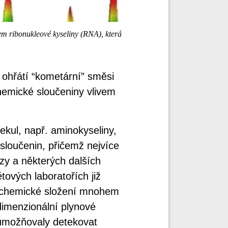
m ribonukleové kyseliny (RNA), která
ohřátí “kometární” směsi
hemické sloučeniny vlivem
ekul, např. aminokyseliny,
 sloučenin, přičemž nejvíce
zy a některých dalších
ových laboratořích již
t chemické složení mnohem
idimenzionální plynové
eumožňovaly detekovat