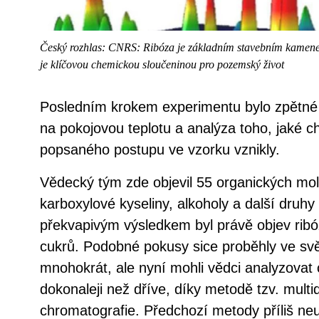
Český rozhlas: CNRS: Ribóza je základním stavebním kamene
je klíčovou chemickou sloučeninou pro pozemský život
Posledním krokem experimentu bylo zpětné 
na pokojovou teplotu a analýza toho, jaké c
popsaného postupu ve vzorku vznikly.
Vědecký tým zde objevil 55 organických mol
karboxylové kyseliny, alkoholy a další druhy
překvapivým výsledkem byl právě objev ribó
cukrů. Podobné pokusy sice proběhly ve svět
mnohokrát, ale nyní mohli vědci analyzova
dokonaleji než dříve, díky metodě tzv. mult
chromatografie. Předchozí metody příliš n