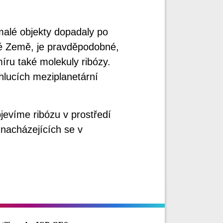
malé objekty dopadaly po
é Země, je pravděpodobné,
ru také molekuly ribózy.
hlucích meziplanetární
jevíme ribózu v prostředí
nacházejících se v