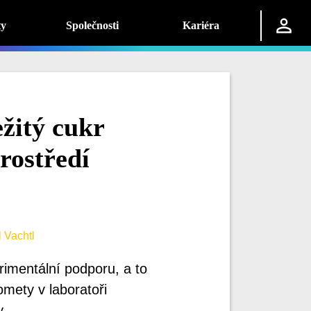
ty
Společnosti
Kariéra
ežitý cukr
rostředí
 Vachtl
rimentální podporu, a to
mety v laboratoři
y.