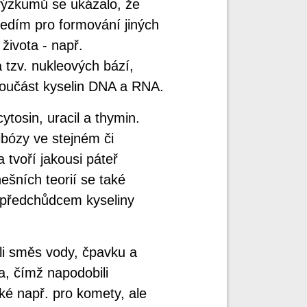
výzkumů se ukázalo, že
edím pro formování jiných
života - např.
a tzv. nukleových bází,
 součást kyselin DNA a RNA.
ytosin, uracil a thymin.
ibózy ve stejném či
 tvoří jakousi páteř
šních teorií se také
 předchůdcem kyseliny
li směs vody, čpavku a
a, čímž napodobili
cké např. pro komety, ale