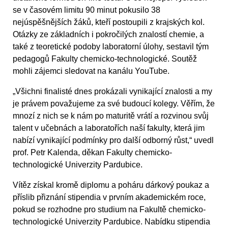
se v časovém limitu 90 minut pokusilo 38
nejúspěšnějších žáků, kteří postoupili z krajských kol.
Otázky ze základních i pokročilých znalostí chemie, a
také z teoretické podoby laboratorní úlohy, sestavil tým
pedagogů Fakulty chemicko-technologické. Soutěž
mohli zájemci sledovat na kanálu YouTube.
„Všichni finalisté dnes prokázali vynikající znalosti a my
je právem považujeme za své budoucí kolegy. Věřím, že
mnozí z nich se k nám po maturitě vrátí a rozvinou svůj
talent v učebnách a laboratořích naší fakulty, která jim
nabízí vynikající podmínky pro další odborný růst,“ uvedl
prof. Petr Kalenda, děkan Fakulty chemicko-
technologické Univerzity Pardubice.
Vítěz získal kromě diplomu a poháru dárkový poukaz a
příslib přiznání stipendia v prvním akademickém roce,
pokud se rozhodne pro studium na Fakultě chemicko-
technologické Univerzity Pardubice. Nabídku stipendia