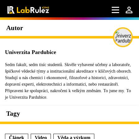
Autor
Univerzita Pardubice
Sedm fakult, sedm tisíc studentů. Skvěle vybavené učebny a laboratoře,
špičkové vědecké týmy a institucionální akreditace v klíčových oborech.
Studují u nás chemici i ekonomové, filozofové a historici, zdravotníci,
dopravní experti, elektrotechnici a informatici, nebo restaurátoři.
Připraveni ke spolupráci, nakročeni k velkým změnám. To jsme my. To
je Univerzita Pardubice.
Tagy
Článek
Video
Věda a výzkum