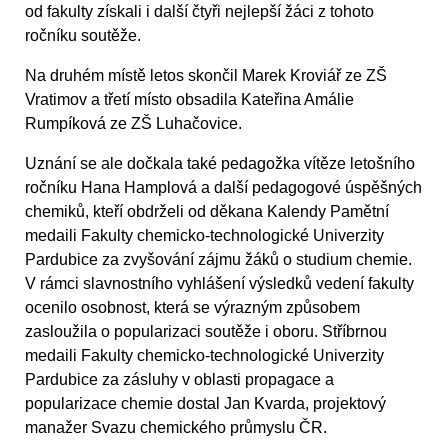
od fakulty získali i další čtyři nejlepší žáci z tohoto
ročníku soutěže.
Na druhém místě letos skončil Marek Kroviář ze ZŠ
Vratimov a třetí místo obsadila Kateřina Amálie
Rumpíková ze ZŠ Luhačovice.
Uznání se ale dočkala také pedagožka vítěze letošního
ročníku Hana Hamplová a další pedagogové úspěšných
chemiků, kteří obdrželi od děkana Kalendy Pamětní
medaili Fakulty chemicko-technologické Univerzity
Pardubice za zvyšování zájmu žáků o studium chemie.
V rámci slavnostního vyhlášení výsledků vedení fakulty
ocenilo osobnost, která se výrazným způsobem
zasloužila o popularizaci soutěže i oboru. Stříbrnou
medaili Fakulty chemicko-technologické Univerzity
Pardubice za zásluhy v oblasti propagace a
popularizace chemie dostal Jan Kvarda, projektový
manažer Svazu chemického průmyslu ČR.