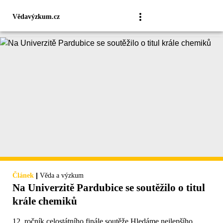
Vědavýzkum.cz
|
Článek
Věda a výzkum
Na Univerzitě Pardubice se soutěžilo o titul
krále chemiků
12. ročník celostátního finále soutěže Hledáme nejlepšího