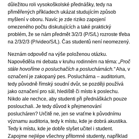
důležitou roli vysokoškolské přednášky, tedy na
přiměřených příkladech ukázat studujícím způsob
myšlení v oboru. Navíc je zde riziko zapojení
omezeného počtu diskutujících a také praktický
problém, že se nám předmět 3/2/3 (P/S/L) rozroste třeba
na 2/3/2/3 (P/video/S/L). Čas studentů není neomezený.
Neznám odpověď na výše položenou otázku.
Napověděla mi debata v kruhu rodinném na téma:
„Proč
stále hovoříme o posluchačích a posluchárnách.“
Aha, v
označení je zakopaný pes. Posluchárna – auditorium,
tedy původně římský soudní dvůr, se později používá
jako označení pro sál, hlediště či místo k poslechu.
Nikdo ale nechce, aby studenti při přednáškách pouze
poslouchali. Je tedy důvod k přejmenování
poslucháren? Určitě ne, jen se vraťme k původnímu
významu auditoria, tedy k místu, kde je dobrá akustika.
Tedy k místu, kde je dobře slyšet učitel i student.
Zapojme nejlépe všechny přítomné studenty, například