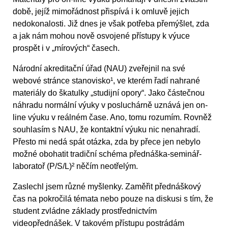
době, jejíž mimořádnost přispívá i k omluvě jejich
nedokonalosti. Již dnes je však potřeba přemýšlet, zda
a jak nám mohou nově osvojené přístupy k výuce
prospět i v „mírových“ časech.
Národní akreditační úřad (NAU) zveřejnil na své
webové stránce stanovisko¹, ve kterém řadí nahrané
materiály do škatulky „studijní opory“. Jako částečnou
náhradu normální výuky v posluchárně uznává jen on-
line výuku v reálném čase. Ano, tomu rozumím. Rovněž
souhlasím s NAU, že kontaktní výuku nic nenahradí.
Přesto mi nedá spát otázka, zda by přece jen nebylo
možné obohatit tradiční schéma přednáška-seminář-
laboratoř (P/S/L)² něčím neotřelým.
Zaslechl jsem různé myšlenky. Zaměřit přednáškový
čas na pokročilá témata nebo pouze na diskusi s tím, že
student zvládne základy prostřednictvím
videopřednášek. V takovém přístupu postrádám