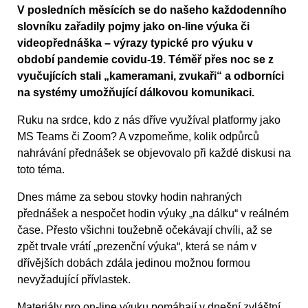
V posledních měsících se do našeho každodenního
slovníku zařadily pojmy jako on-line výuka či
videopřednáška – výrazy typické pro výuku v
období pandemie covidu-19. Téměř přes noc se z
vyučujících stali „kameramani, zvukaři“ a odborníci
na systémy umožňující dálkovou komunikaci.
Ruku na srdce, kdo z nás dříve využíval platformy jako
MS Teams či Zoom? A vzpomeňme, kolik odpůrců
nahrávání přednášek se objevovalo při každé diskusi na
toto téma.
Dnes máme za sebou stovky hodin nahraných
přednášek a nespočet hodin výuky „na dálku“ v reálném
čase. Přesto všichni toužebně očekávají chvíli, až se
zpět trvale vrátí „prezenční výuka“, která se nám v
dřívějších dobách zdála jedinou možnou formou
nevyžadující přívlastek.
Materiály pro on-line výuku pomáhají v dnešní zvláštní