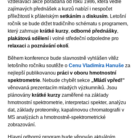
vzdělávací akce pořádaná od roku 1986, která vedle
zajímavých přednášek a kurzů nabízí i nespočet
příležitostí k přátelským
setkáním
a
diskusím
. Letošní
ročník se bude držet tradičního schématu s programem,
který zahrnuje
krátké kurzy
,
odborné přednášky
,
plakátová sdělení
i volné středeční odpoledne pro
relaxaci
a
poznávání okolí
.
Během konference bude slavnostně vyhlášen vítěz
letošního ročníku soutěže o
Cenu Vladimíra Hanuše
za
nejlepší publikovanou
práci v oboru hmotnostní
spektrometrie
. Nebude chybět sekce
„Mládí vpřed!“
věnovaná prezentacím mladých výzkumníků. Jsou
plánovány
krátké kurzy
zaměřené na základy
hmotnostní spektrometrie, interpretaci spekter, analýzu
dat, základy proteomiky, kapalinovou chromatografii v
MS analýzách a hmotnostně-spektrometrické
zobrazování.
Hlavní odborný program bude věnován aktuálním