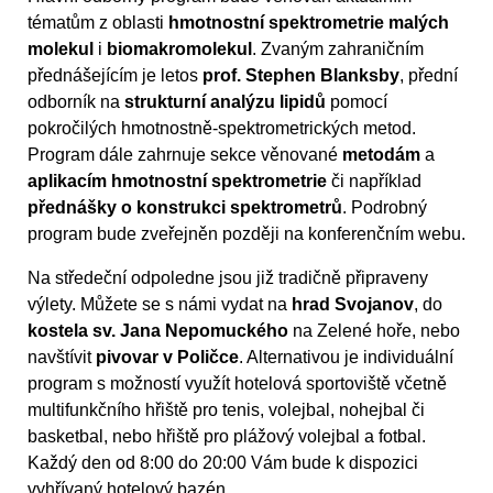
tématům z oblasti
hmotnostní spektrometrie malých
molekul
i
biomakromolekul
. Zvaným zahraničním
přednášejícím je letos
prof. Stephen Blanksby
, přední
odborník na
strukturní analýzu lipidů
pomocí
pokročilých hmotnostně-spektrometrických metod.
Program dále zahrnuje sekce věnované
metodám
a
aplikacím hmotnostní spektrometrie
či například
přednášky o konstrukci spektrometrů
. Podrobný
program bude zveřejněn později na konferenčním webu.
Na středeční odpoledne jsou již tradičně připraveny
výlety. Můžete se s námi vydat na
hrad Svojanov
, do
kostela sv. Jana Nepomuckého
na Zelené hoře, nebo
navštívit
pivovar v Poličce
. Alternativou je individuální
program s možností využít hotelová sportoviště včetně
multifunkčního hřiště pro tenis, volejbal, nohejbal či
basketbal, nebo hřiště pro plážový volejbal a fotbal.
Každý den od 8:00 do 20:00 Vám bude k dispozici
vyhřívaný hotelový bazén.