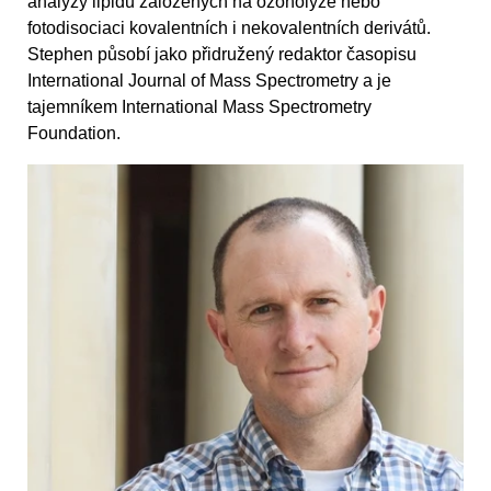
analýzy lipidů založených na ozonolýze nebo
fotodisociaci kovalentních i nekovalentních derivátů.
Stephen působí jako přidružený redaktor časopisu
International Journal of Mass Spectrometry a je
tajemníkem International Mass Spectrometry
Foundation.