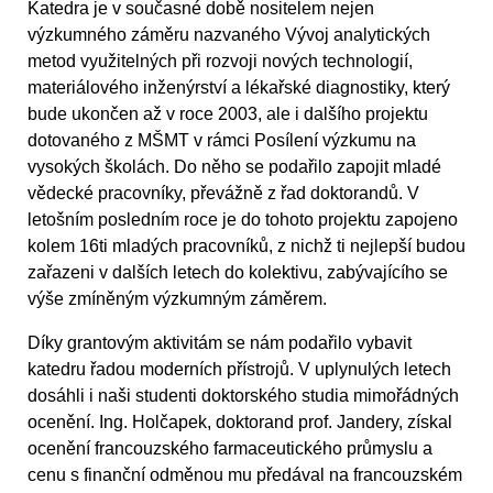
Katedra je v současné době nositelem nejen
výzkumného záměru nazvaného Vývoj analytických
metod využitelných při rozvoji nových technologií,
materiálového inženýrství a lékařské diagnostiky, který
bude ukončen až v roce 2003, ale i dalšího projektu
dotovaného z MŠMT v rámci Posílení výzkumu na
vysokých školách. Do něho se podařilo zapojit mladé
vědecké pracovníky, převážně z řad doktorandů. V
letošním posledním roce je do tohoto projektu zapojeno
kolem 16ti mladých pracovníků, z nichž ti nejlepší budou
zařazeni v dalších letech do kolektivu, zabývajícího se
výše zmíněným výzkumným záměrem.
Díky grantovým aktivitám se nám podařilo vybavit
katedru řadou moderních přístrojů. V uplynulých letech
dosáhli i naši studenti doktorského studia mimořádných
ocenění. Ing. Holčapek, doktorand prof. Jandery, získal
ocenění francouzského farmaceutického průmyslu a
cenu s finanční odměnou mu předával na francouzském