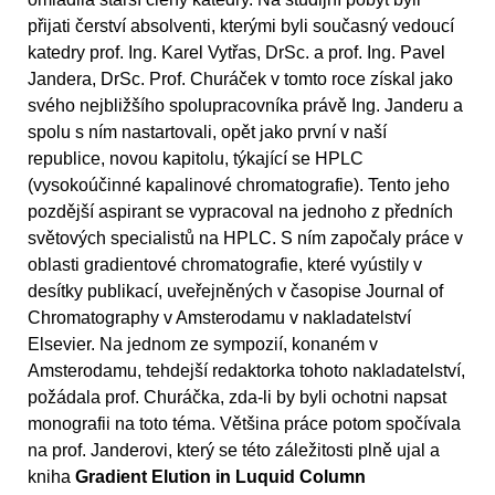
přijati čerství absolventi, kterými byli současný vedoucí
katedry prof. Ing. Karel Vytřas, DrSc. a prof. Ing. Pavel
Jandera, DrSc. Prof. Churáček v tomto roce získal jako
svého nejbližšího spolupracovníka právě Ing. Janderu a
spolu s ním nastartovali, opět jako první v naší
republice, novou kapitolu, týkající se HPLC
(vysokoúčinné kapalinové chromatografie). Tento jeho
pozdější aspirant se vypracoval na jednoho z předních
světových specialistů na HPLC. S ním započaly práce v
oblasti gradientové chromatografie, které vyústily v
desítky publikací, uveřejněných v časopise Journal of
Chromatography v Amsterodamu v nakladatelství
Elsevier. Na jednom ze sympozií, konaném v
Amsterodamu, tehdejší redaktorka tohoto nakladatelství,
požádala prof. Churáčka, zda-li by byli ochotni napsat
monografii na toto téma. Většina práce potom spočívala
na prof. Janderovi, který se této záležitosti plně ujal a
kniha
Gradient Elution in Luquid Column