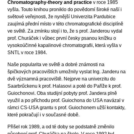
Chromatography-theory and practice
v roce 1985
vyšla. Touto knihou proniklo do povědomí široké naší i
světové veřejnosti, že nynější Univerzita Pardubice
zaujímá přední místo v této chromatografické disciplíně
ve světě. Za zmínku stojí i to, že s prof. Janderou vydal
prof. Churáček i vůbec první česky psanou knížku o
vysokoúčinné kapalinové chromatografii, která vyšla v
SNTL v roce 1984.
Naše popularita ve světě a dobré známosti na
špičkových pracovištích umožnily vyslat Ing. Janderu na
dvě významná pracoviště. Nejprve na univerzitu do
Saarbrűckenu k prof. Halasovi a poté do Paříže k prof.
Guiochonovi. Oba studijní pobyty prof. Jandera plně
využil a po příchodu prof. Guiochona do USA navázal v
rámci CS-USA grantu s prof. Guiochonem užší kontakty,
které pokračují i v současné době.
Přišel rok 1989, a od té doby se podstatně změnilo
působení prof. Churáčka na škole. V roce 1992 byl