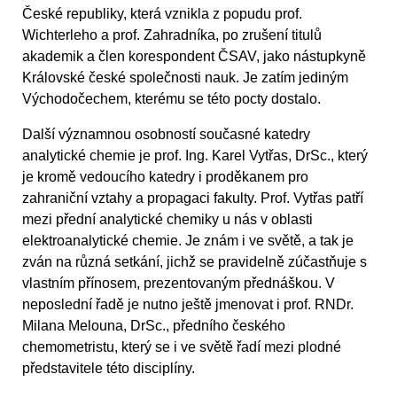
České republiky, která vznikla z popudu prof.
Wichterleho a prof. Zahradníka, po zrušení titulů
akademik a člen korespondent ČSAV, jako nástupkyně
Královské české společnosti nauk. Je zatím jediným
Východočechem, kterému se této pocty dostalo.
Další významnou osobností současné katedry
analytické chemie je prof. Ing. Karel Vytřas, DrSc., který
je kromě vedoucího katedry i proděkanem pro
zahraniční vztahy a propagaci fakulty. Prof. Vytřas patří
mezi přední analytické chemiky u nás v oblasti
elektroanalytické chemie. Je znám i ve světě, a tak je
zván na různá setkání, jichž se pravidelně zúčastňuje s
vlastním přínosem, prezentovaným přednáškou. V
neposlední řadě je nutno ještě jmenovat i prof. RNDr.
Milana Melouna, DrSc., předního českého
chemometristu, který se i ve světě řadí mezi plodné
představitele této disciplíny.