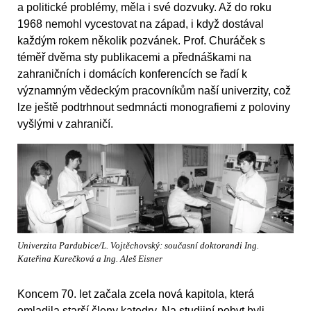
a politické problémy, měla i své dozvuky. Až do roku
1968 nemohl vycestovat na západ, i když dostával
každým rokem několik pozvánek. Prof. Churáček s
téměř dvěma sty publikacemi a přednáškami na
zahraničních i domácích konferencích se řadí k
významným vědeckým pracovníkům naší univerzity, což
lze ještě podtrhnout sedmnácti monografiemi z poloviny
vyšlými v zahraničí.
Univerzita Pardubice/L. Vojtěchovský: současní doktorandi Ing.
Kateřina Kurečková a Ing. Aleš Eisner
Koncem 70. let začala zcela nová kapitola, která
omladila starší členy katedry. Na studijní pobyt byli