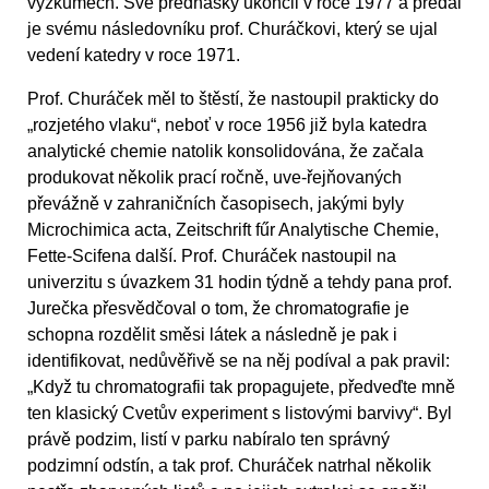
výzkumech. Své přednášky ukončil v roce 1977 a předal
je svému následovníku prof. Churáčkovi, který se ujal
vedení katedry v roce 1971.
Prof. Churáček měl to štěstí, že nastoupil prakticky do
„rozjetého vlaku“, neboť v roce 1956 již byla katedra
analytické chemie natolik konsolidována, že začala
produkovat několik prací ročně, uve-řejňovaných
převážně v zahraničních časopisech, jakými byly
Microchimica acta, Zeitschrift fűr Analytische Chemie,
Fette-Scifena další. Prof. Churáček nastoupil na
univerzitu s úvazkem 31 hodin týdně a tehdy pana prof.
Jurečka přesvědčoval o tom, že chromatografie je
schopna rozdělit směsi látek a následně je pak i
identifikovat, nedůvěřivě se na něj podíval a pak pravil:
„Když tu chromatografii tak propagujete, předveďte mně
ten klasický Cvetův experiment s listovými barvivy“. Byl
právě podzim, listí v parku nabíralo ten správný
podzimní odstín, a tak prof. Churáček natrhal několik