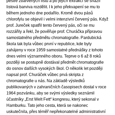
pestře zbarvených listů a po jejich extrakci se snažil
listová barviva rozdělit. I k jeho překvapení se mu to
během jednoho dne podařilo. Kromě dvou pásů
chlorofylu se objevil i velmi intenzivní červený pás. Když
prof. Jureček spatřil tento červený pás, oči se mu
rozzářily a řekl, že pověřuje prof. Churáčka přípravou
samostatného předmětu chromatografie. Pardubická
škola tak byla vůbec první v republice, kde byly
zahájeny v roce 1959 samostatné přednášky z tohoto
dnes velmi významného oboru. Teprve o 6 až 8 roků
později se postupně dostával předmět chromatografie
do osnov dalších vysokých škol. O několik let později
napsal prof. Churáček vůbec prvá skripta z
chromatografie u nás. Na základě výsledků
publikovaných v zahraničních časopisech dostal v roce
1964 pozvánku, aby se svými výsledky seznámil
účastníky „Erst Welt Fett“ kongresu, který sekonal v
Hamburku. Tato jeho cesta, která se nakonec
uskutečnila, přes téměř nepřekonatelné administrativní