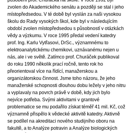
zvolen do Akademického senátu a později se stal i jeho
místopředsedou. V té době byl vyslán za naši vysokou
školu do Rady vysokých škol, kde byl v následujícím
období zvolen místopředsedou s působností v otázkách
vědy a výzkumu. V roce 1995 předal vedení katedry
prof. Ing. Karlu Vytřasovi, DrSc., významnému to
elektroanalytickému chemikovi, uznávanému nejen u
nás, ale i ve světě. Zatímco prof. Churáček publikoval
do roku 1990 několik prací ročně, tento rok ho
přeorientoval více na řídící, manažerskou a
organizátorskou činnost. Jsme toho názoru, že jeho
manažerské schopnosti dlouhou dobu ležely v jeho nitru
a vyplavaly na povrch právě v době, kdy jich bylo
nejvíce potřeba. Svými aktivitami v grantové
problematice se mu podařilo získat téměř 41 mil. Kč, což
významně přispělo k vědecké aktivitě katedry. Aktivně
se podílel na akreditaci nového studijního oboru na
fakultě, a to Analýze potravin a Analýze biologických