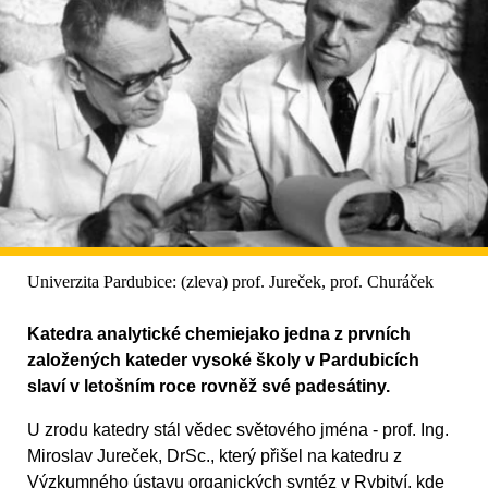
Univerzita Pardubice: (zleva) prof. Jureček, prof. Churáček
Katedra analytické chemiejako jedna z prvních
založených kateder vysoké školy v Pardubicích
slaví v letošním roce rovněž své padesátiny.
U zrodu katedry stál vědec světového jména - prof. Ing.
Miroslav Jureček, DrSc., který přišel na katedru z
Výzkumného ústavu organických syntéz v Rybitví, kde