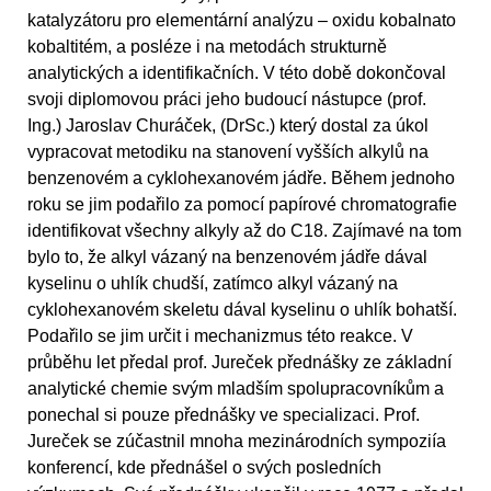
katalyzátoru pro elementární analýzu – oxidu kobalnato
kobaltitém, a posléze i na metodách strukturně
analytických a identifikačních. V této době dokončoval
svoji diplomovou práci jeho budoucí nástupce (prof.
Ing.) Jaroslav Churáček, (DrSc.) který dostal za úkol
vypracovat metodiku na stanovení vyšších alkylů na
benzenovém a cyklohexanovém jádře. Během jednoho
roku se jim podařilo za pomocí papírové chromatografie
identifikovat všechny alkyly až do C18. Zajímavé na tom
bylo to, že alkyl vázaný na benzenovém jádře dával
kyselinu o uhlík chudší, zatímco alkyl vázaný na
cyklohexanovém skeletu dával kyselinu o uhlík bohatší.
Podařilo se jim určit i mechanizmus této reakce. V
průběhu let předal prof. Jureček přednášky ze základní
analytické chemie svým mladším spolupracovníkům a
ponechal si pouze přednášky ve specializaci. Prof.
Jureček se zúčastnil mnoha mezinárodních sympoziía
konferencí, kde přednášel o svých posledních