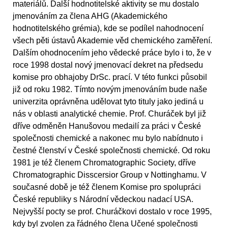
materiálů. Další hodnotitelské aktivity se mu dostalo
jmenováním za člena AHG (Akademického
hodnotitelského grémia), kde se podílel nahodnocení
všech pěti ústavů Akademie věd chemického zaměření.
Dalším ohodnocením jeho vědecké práce bylo i to, že v
roce 1998 dostal nový jmenovací dekret na předsedu
komise pro obhajoby DrSc. prací. V této funkci působil
již od roku 1982. Tímto novým jmenováním bude naše
univerzita oprávněna udělovat tyto tituly jako jediná u
nás v oblasti analytické chemie. Prof. Churáček byl již
dříve odměněn Hanušovou medailí za práci v České
společnosti chemické a nakonec mu bylo nabídnuto i
čestné členství v České společnosti chemické. Od roku
1981 je též členem Chromatographic Society, dříve
Chromatographic Disscersior Group v Nottinghamu. V
současné době je též členem Komise pro spolupráci
České republiky s Národní vědeckou nadací USA.
Nejvyšší pocty se prof. Churáčkovi dostalo v roce 1995,
kdy byl zvolen za řádného člena Učené společnosti