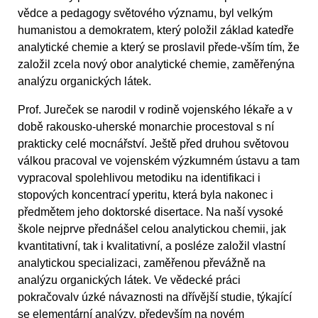
vědce a pedagogy světového významu, byl velkým
humanistou a demokratem, který položil základ katedře
analytické chemie a který se proslavil přede-vším tím, že
založil zcela nový obor analytické chemie, zaměřenýna
analýzu organických látek.
Prof. Jureček se narodil v rodině vojenského lékaře a v
době rakousko-uherské monarchie procestoval s ní
prakticky celé mocnářství. Ještě před druhou světovou
válkou pracoval ve vojenském výzkumném ústavu a tam
vypracoval spolehlivou metodiku na identifikaci i
stopových koncentrací yperitu, která byla nakonec i
předmětem jeho doktorské disertace. Na naší vysoké
škole nejprve přednášel celou analytickou chemii, jak
kvantitativní, tak i kvalitativní, a posléze založil vlastní
analytickou specializaci, zaměřenou převážně na
analýzu organických látek. Ve vědecké práci
pokračovalv úzké návaznosti na dřívější studie, týkající
se elementární analýzy, především na novém