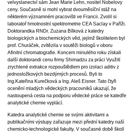
velvyslanectví sám Jean Marie Lehn, nositel Nobelovy
ceny. Současně si mohl vybrat dvouměsíční stáž na
některém významném pracovišti ve Francii. Zvolil si
laboratoř hmotnostní spektrometrie CEA Saclay v Paříži.
Doktorandka RNDr. Zuzana Bílková z katedry
biologických a biochemických věd, jejímž školitelem byl
prof. Churáček, zvítězila v soutěži biologů v oboru
Afinitní chromatografie. Koncem minulého roku získali
další doktorandi cenu firmy Shimadzu za práci Využití
zrychlené extrakce rozpouštědlem pro izolaci aditiv z
jednosložkových bezdýmých procesů. Byli to
Ing.Kateřina Kurečková a Ing. Aleš Eisner. Tato čtyři
ocenění mladých vědeckých pracovníků ukazují, že
nastoupená cesta na podporu vědecké práce se katedře
analytické chemie vyplácí.
Katedra analytické chemie se svými aktivitami a
publikačními výstupy zařazuje mezi přední katedry naší
chemicko-technologické fakulty. V současné době školí