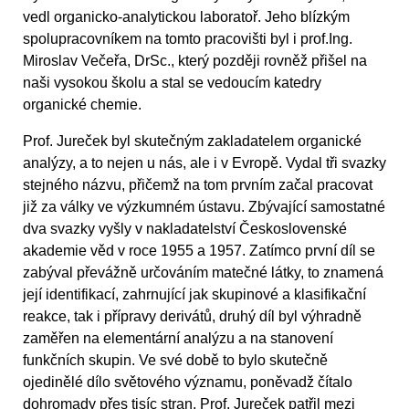
vedl organicko-analytickou laboratoř. Jeho blízkým
spolupracovníkem na tomto pracovišti byl i prof.Ing.
Miroslav Večeřa, DrSc., který později rovněž přišel na
naši vysokou školu a stal se vedoucím katedry
organické chemie.
Prof. Jureček byl skutečným zakladatelem organické
analýzy, a to nejen u nás, ale i v Evropě. Vydal tři svazky
stejného názvu, přičemž na tom prvním začal pracovat
již za války ve výzkumném ústavu. Zbývající samostatné
dva svazky vyšly v nakladatelství Československé
akademie věd v roce 1955 a 1957. Zatímco první díl se
zabýval převážně určováním matečné látky, to znamená
její identifikací, zahrnující jak skupinové a klasifikační
reakce, tak i přípravy derivátů, druhý díl byl výhradně
zaměřen na elementární analýzu a na stanovení
funkčních skupin. Ve své době to bylo skutečně
ojedinělé dílo světového významu, poněvadž čítalo
dohromady přes tisíc stran. Prof. Jureček patřil mezi