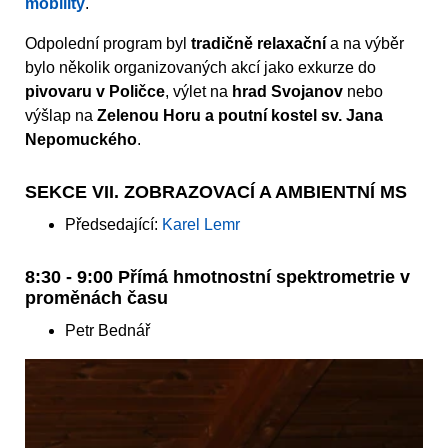
mobility
.
Odpolední program byl
tradičně relaxační
a na výběr
bylo několik organizovaných akcí jako exkurze do
pivovaru v Poličce
, výlet na
hrad Svojanov
nebo
výšlap na
Zelenou Horu a poutní kostel sv. Jana
Nepomuckého
.
SEKCE VII. ZOBRAZOVACÍ A AMBIENTNÍ MS
Předsedající:
Karel Lemr
8:30 - 9:00 Přímá hmotnostní spektrometrie v
proměnách času
Petr Bednář