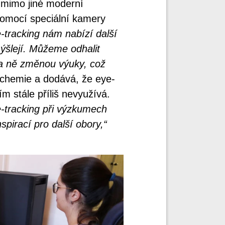
í mimo jiné moderní
pomocí speciální kamery
-tracking nám nabízí další
ýšlejí. Můžeme odhalit
na ně změnou výuky, což
k chemie a dodává, že eye-
 stále příliš nevyužívá.
e-tracking při výzkumech
spirací pro další obory,“