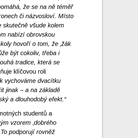
pomáhá, že se na ně téměř
ronech či názvosloví. Místo
je skutečně všude kolem
om nabízí obrovskou
školy hovoří o tom, že ‚žák
e být cokoliv, třeba i
pouhá tradice, která se
ňuje klíčovou roli
ok vychováme dvacítku
t jinak – a na základě
ský a dlouhodobý efekt.“
amotných studentů a
čitým vzorem ‚dobrého
. To podporují rovněž