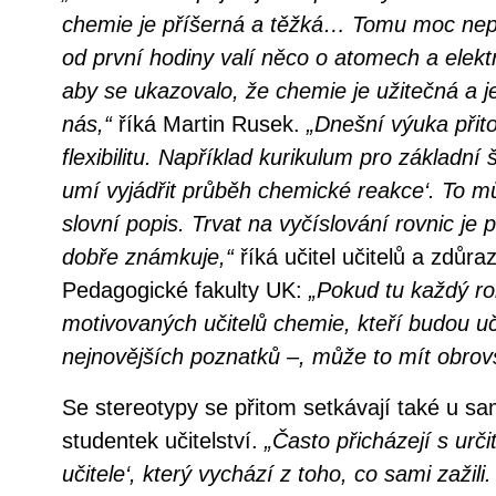
chemie je příšerná a těžká… Tomu moc ne
od první hodiny valí něco o atomech a elekt
aby se ukazovalo, že chemie je užitečná a 
nás,“
říká Martin Rusek.
„Dnešní výuka přit
flexibilitu. Například kurikulum pro základní 
umí vyjádřit průběh chemické reakce‘. To můž
slovní popis. Trvat na vyčíslování rovnic je 
dobře známkuje,“
říká učitel učitelů a zdůraz
Pedagogické fakulty UK:
„Pokud tu každý r
motivovaných učitelů chemie, kteří budou uči
nejnovějších poznatků –, může to mít obrov
Se stereotypy se přitom setkávají také u s
studentek učitelství.
„Často přicházejí s ur
učitele‘, který vychází z toho, co sami zažili