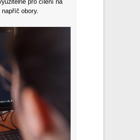
yužitelné pro cílení na
 napříč obory.