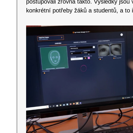
postupovali zrovna takto. Výsledky jsou v
konkrétní potřeby žáků a studentů, a to i