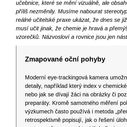
učebnice, které se mění vizuálně, ale obsa
příliš nezměnily. Musíme nabourat stereotyp
reálné učitelské praxe ukázat, že dnes se ji
musí učit jinak, že chemie je hravá a přemýš
vzorečků. Názvosloví a rovnice jsou jen nás
Zmapované oční pohyby
Moderní eye-trackingová kamera umožní r
detaily, například který index v chemick
nebo jak se dívají žáci na obrázky či po
preparáty. Kromě samotného měření po
výzkumech často používá i metoda „přem
retrospektivně popisují, jak o řešení úlo