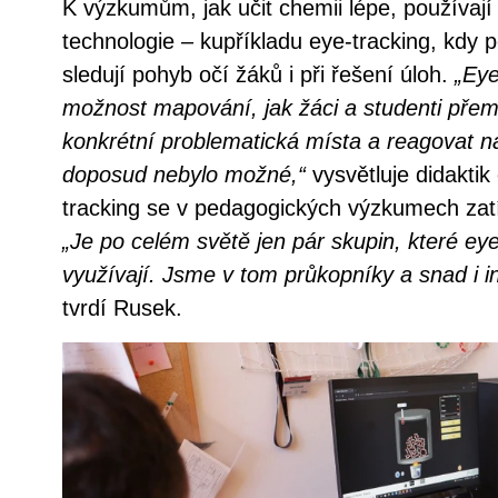
K výzkumům, jak učit chemii lépe, používaj
technologie – kupříkladu eye-tracking, kdy 
sledují pohyb očí žáků i při řešení úloh.
„Eye
možnost mapování, jak žáci a studenti přem
konkrétní problematická místa a reagovat 
doposud nebylo možné,“
vysvětluje didakti
tracking se v pedagogických výzkumech zatím
„Je po celém světě jen pár skupin, které ey
využívají. Jsme v tom průkopníky a snad i in
tvrdí Rusek.