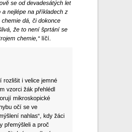
hově se od devadesátých let
 a nejlépe na příkladech z
ž chemie dá, či dokonce
livá, že to není šprtání se
trojem chemie,“
líčí.
ozlišit i velice jemné
ém vzorci žák přehlédl
zorují mikroskopické
hybu očí se ve
ýšlení nahlas“, kdy žáci
hy přemýšleli a proč