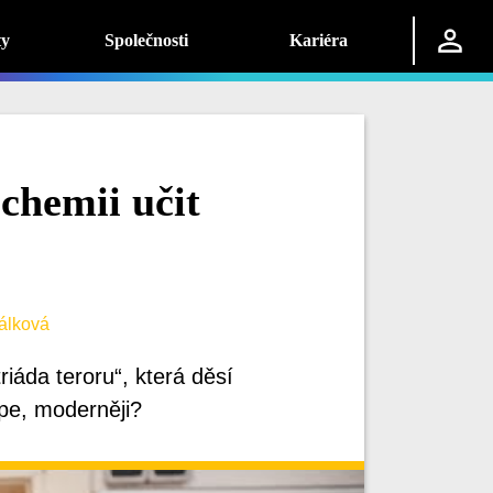
ty
Společnosti
Kariéra
chemii učit
álková
riáda teroru“, která děsí
épe, moderněji?