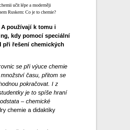
mii učit lépe a moderněji
m Ruskem: Co je to chemie?
 A používají k tomu i
ing, kdy pomocí speciální
d při řešení chemických
rovnic se při výuce chemie
 množství času, přitom se
zhodnou pokračovat. I z
tudentky je to spíše hraní
 podstata – chemické
ry chemie a didaktiky