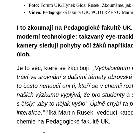
Foto:
Forum UK/Hynek Glos: Rusek: Zkoumáme, jak che
Video:
Pedagogická fakulta UK: PODTRŽENO Martine
I to zkoumají na Pedagogické fakultě UK.
moderní technologie: takzvaný eye-track
kamery sledují pohyby očí žáků napříkla
úloh.
Je to věc, které se žáci bojí.
„Vyčíslováním 
tráví ve srovnání s dalšími tématy obrovské
to často nenaučí ani ti, kteří se v chemii ro
našich výzkumů vyplývá, že pro studenty a s
s čísly: ‚aby to nějak vyšlo‘. Úplně chybí ta
interakce,“
říká Martin Rusek, vedoucí kated
chemie na Pedagogické fakultě UK.