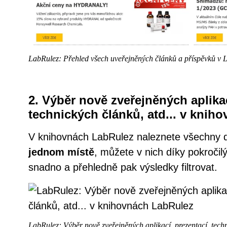
LabRulez: Přehled všech uveřejněných článků a příspěvků v 
2. Výběr nově zveřejněných aplikac
technických článků, atd... v knih
V knihovnách LabRulez naleznete všechny d
jednom místě
, můžete v nich díky pokroči
snadno a přehledně pak výsledky filtrovat.
LabRulez: Výběr nově zveřejněných aplikací, prezentací, techn