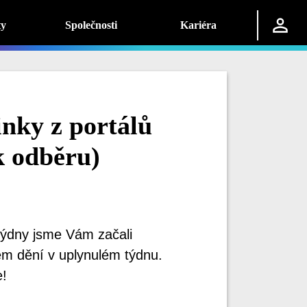
ty
Společnosti
Kariéra
nky z portálů
k odběru)
 týdny jsme Vám začali
em dění v uplynulém týdnu.
e!