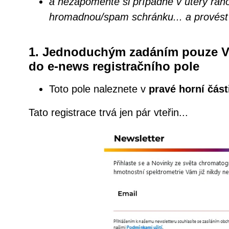
a nezapomeňte si případně v úterý ráno
hromadnou/spam schránku... a provést p
1. Jednoduchým zadáním pouze Va
do e-news registračního pole
Toto pole naleznete v
pravé horní čás
Tato registrace trvá jen pár vteřin...