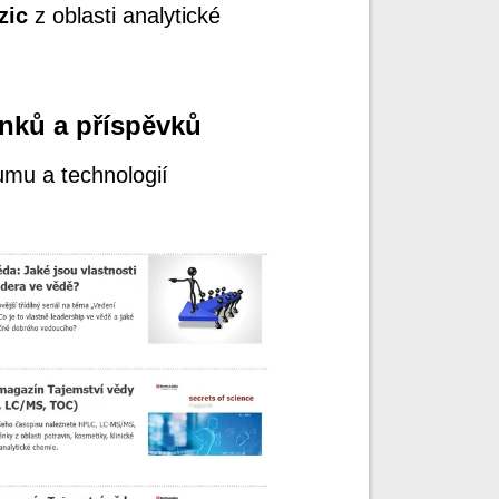
zic
z oblasti analytické
ánků a příspěvků
umu a technologií