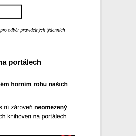
 pro odběr pravidelných týdenních
na portálech
vém horním rohu našich
 s ní zároveň
neomezený
ch knihoven na portálech