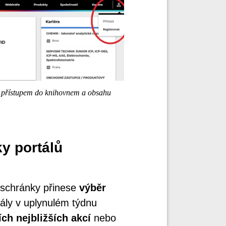
m přístupem do knihovnem a obsahu
y portálů
schránky přinese
výběr
rtály v uplynulém týdnu
ích nejbližších akcí
nebo