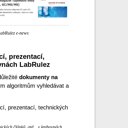
LabRulez e-news
í, prezentací,
ovnách LabRulez
ůležité
dokumenty na
lým algoritmům vyhledávat a
ických článků, atd... v knihovnách