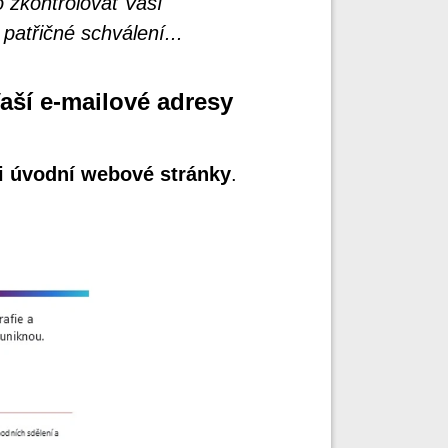
 zkontrolovat Vaší
atřičné schválení...
ší e-mailové adresy
ti úvodní webové stránky
.