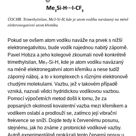
ÚOCHB: Trimethylsilan, Me3-Si-H, kde je atom vodíku navázaný na méně
elektronegativní atom křemíku
Pokud se ovšem atom vodíku naváže na prvek s nižší
elektronegativitou, bude vodík najednou nabitý záporně.
Pavel Hobza a jeho kolegové zkoumali nově konkrétně
trimethylsilan, Me₃-Si-H, kde je atom vodíku navázaný
na méně elektronegativní atom křemíku a nese tudíž
záporný náboj, a to v komplexech s různými elektronově
chudými molekulami. Vazbu, jež v takovém případě
vzniká, nazvali vědci hydridickou vodíkovou vazbou.
Pomocí výpočetních metod došli k tomu, že za
popsaných okolností kovalentní vazba mezi křemíkem a
vodíkem oslabí a prodlouží se, zatímco její vibrační
frekvence se sníží. Dojde tedy k červenému posunu,
stejnému, jak ho známe z protonické vodíkové vazby.
Autoři experimentálně prokázali tento červený posuv u