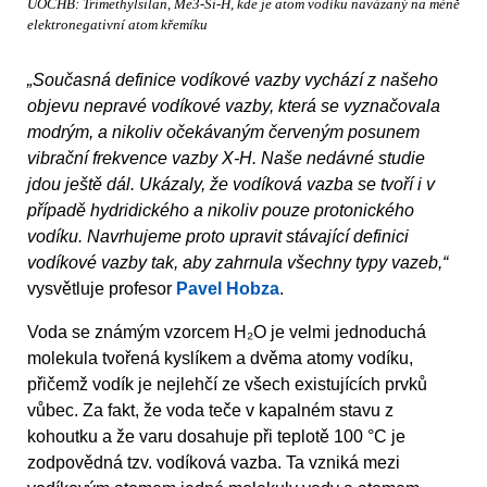
ÚOCHB: Trimethylsilan, Me3-Si-H, kde je atom vodíku navázaný na méně
elektronegativní atom křemíku
„Současná definice vodíkové vazby vychází z našeho
objevu nepravé vodíkové vazby, která se vyznačovala
modrým, a nikoliv očekávaným červeným posunem
vibrační frekvence vazby X-H. Naše nedávné studie
jdou ještě dál. Ukázaly, že vodíková vazba se tvoří i v
případě hydridického a nikoliv pouze protonického
vodíku. Navrhujeme proto upravit stávající definici
vodíkové vazby tak, aby zahrnula všechny typy vazeb,“
vysvětluje profesor
Pavel Hobza
.
Voda se známým vzorcem H₂O je velmi jednoduchá
molekula tvořená kyslíkem a dvěma atomy vodíku,
přičemž vodík je nejlehčí ze všech existujících prvků
vůbec. Za fakt, že voda teče v kapalném stavu z
kohoutku a že varu dosahuje při teplotě 100 °C je
zodpovědná tzv. vodíková vazba. Ta vzniká mezi