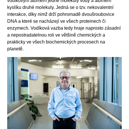
vodíkovým atomem jedné molekuly vody a atomem
kyslíku druhé molekuly. Jedná se o tzv. nekovalentní
interakce, díky nimž drží pohromadě dvoušroubovice
DNA a které se nacházejí ve všech proteinech či
enzymech. Vodíková vazba tedy hraje naprosto zásadní
a nepostradatelnou roli ve většině chemických a
prakticky ve všech biochemických procesech na
planetě.