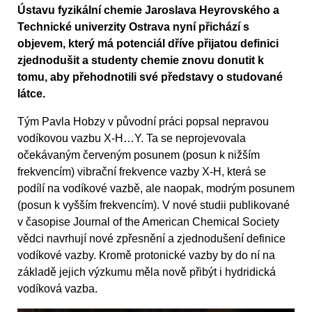
Ústavu fyzikální chemie Jaroslava Heyrovského a
Technické univerzity Ostrava nyní přichází s
objevem, který má potenciál dříve přijatou definici
zjednodušit a studenty chemie znovu donutit k
tomu, aby přehodnotili své představy o studované
látce.
Tým Pavla Hobzy v původní práci popsal nepravou
vodíkovou vazbu X-H…Y. Ta se neprojevovala
očekávaným červeným posunem (posun k nižším
frekvencím) vibrační frekvence vazby X-H, která se
podílí na vodíkové vazbě, ale naopak, modrým posunem
(posun k vyšším frekvencím). V nové studii publikované
v časopise Journal of the American Chemical Society
vědci navrhují nové zpřesnění a zjednodušení definice
vodíkové vazby. Kromě protonické vazby by do ní na
základě jejich výzkumu měla nově přibýt i hydridická
vodíková vazba.