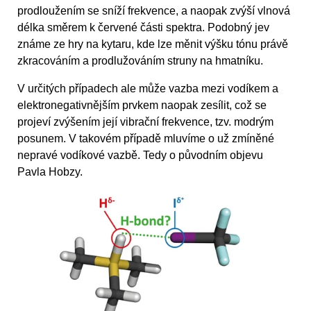
prodloužením se sníží frekvence, a naopak zvýší vlnová
délka směrem k červené části spektra. Podobný jev
známe ze hry na kytaru, kde lze měnit výšku tónu právě
zkracováním a prodlužováním struny na hmatníku.
V určitých případech ale může vazba mezi vodíkem a
elektronegativnějším prvkem naopak zesílit, což se
projeví zvýšením její vibrační frekvence, tzv. modrým
posunem. V takovém případě mluvíme o už zmíněné
nepravé vodíkové vazbě. Tedy o původním objevu
Pavla Hobzy.