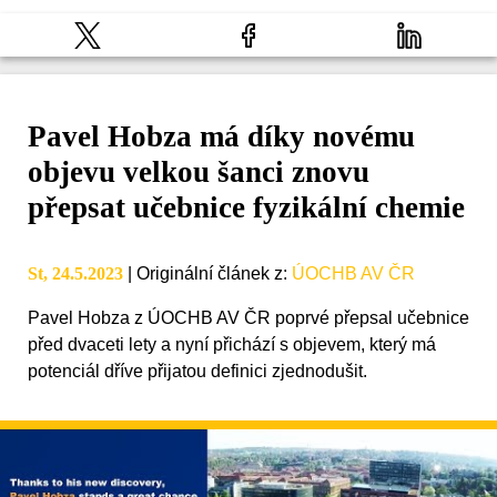
Pavel Hobza má díky novému
objevu velkou šanci znovu
přepsat učebnice fyzikální chemie
St, 24.5.2023
|
Originální článek z
:
ÚOCHB AV ČR
Pavel Hobza z ÚOCHB AV ČR poprvé přepsal učebnice
před dvaceti lety a nyní přichází s objevem, který má
potenciál dříve přijatou definici zjednodušit.