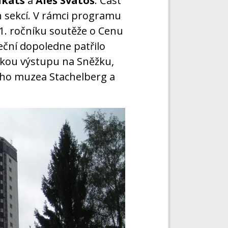
akáts
a
Aleš Svatoš
. Část
h sekcí. V rámci programu
e 1. ročníku soutěže o Cenu
eční dopoledne patřilo
kou výstupu na Sněžku,
ého muzea Stachelberg a