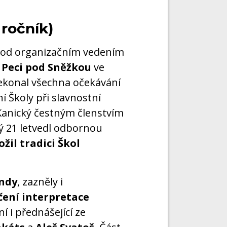
 ročník)
 pod organizačním vedením
 Peci pod Sněžkou
ve
řekonal všechna očekávání
í Školy při slavnostní
Kanický čestným členstvím
rý 21 letvedl odbornou
ožil tradici Škol
endy
, zazněly i
čení interpretace
í i přednášející ze