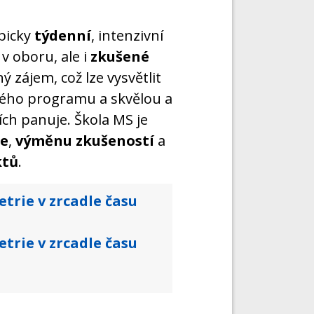
picky
týdenní
, intenzivní
v oboru, ale i
zkušené
 zájem, což lze vysvětlit
rného programu a skvělou a
ch panuje. Škola MS je
se
,
výměnu zkušeností
a
ktů
.
rie v zrcadle času
rie v zrcadle času