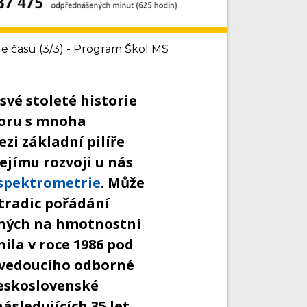
e času (3/3) - Program Škol MS
vé stoleté historie
boru s mnoha
zi základní pilíře
ejímu rozvoji u nás
spektrometrie
. Může
 tradic pořádání
ených na hmotnostní
ila v roce 1986 pod
 vedoucího odborné
eskoslovenské
sledujících 35 let