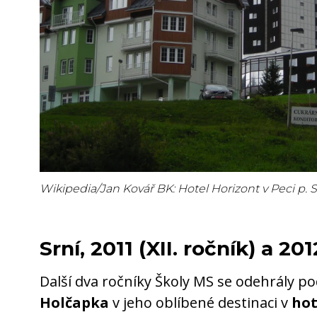
Wikipedia/Jan Kovář BK: Hotel Horizont v Peci p.
Srní, 2011 (XII. ročník) a 201
Další dva ročníky Školy MS se odehrály 
Holčapka
v jeho oblíbené destinaci v
hot