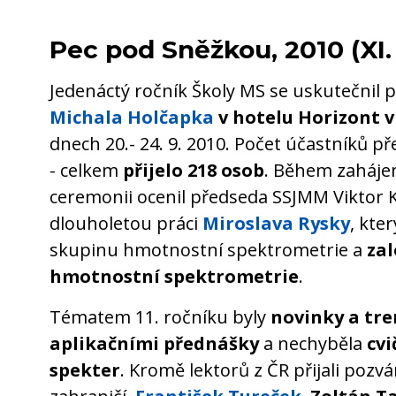
Pec pod Sněžkou, 2010 (XI.
Jedenáctý ročník Školy MS se uskutečnil
Michala Holčapka
v hotelu Horizont v
dnech 20.- 24. 9. 2010. Počet účastníků p
- celkem
přijelo 218 osob
. Během zahájen
ceremonii ocenil předseda SSJMM Viktor 
dlouholetou práci
Miroslava Rysky
, kte
skupinu hmotnostní spektrometrie a
zal
hmotnostní spektrometrie
.
Tématem 11. ročníku byly
novinky a tr
aplikačními přednášky
a nechyběla
cvi
spekter
. Kromě lektorů z ČR přijali pozván