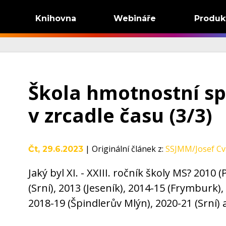
Knihovna
Webináře
Produk
Škola hmotnostní s
v zrcadle času (3/3)
|
Originální článek z
:
SSJMM/Josef Cv
Čt, 29.6.2023
Jaký byl XI. - XXIII. ročník školy MS? 2010
(Srní), 2013 (Jeseník), 2014-15 (Frymburk),
2018-19 (Špindlerův Mlýn), 2020-21 (Srní) 