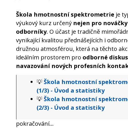
Škola hmotnostní spektrometrie
je ty
výukový kurz určený
nejen pro nováčky
odborníky
. O účast je tradičně mimořádný
vynikající kvalitou přednášejících i odbo
družnou atmosférou, která na těchto akcí
ideálním prostorem pro
odborné disku
navazování nových profesních konta
💡
Škola hmotnostní spektromet
(1/3) - Úvod a statistiky
💡
Škola hmotnostní spektromet
(2/3) - Úvod a statistiky
pokračování...