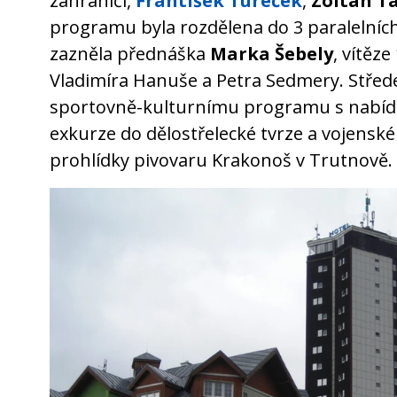
zahraničí,
František Tureček
,
Zoltán T
programu byla rozdělena do 3 paralelníc
zazněla přednáška
Marka Šebely
, vítěz
Vladimíra Hanuše a Petra Sedmery. Střed
sportovně-kulturnímu programu s nabíd
exkurze do dělostřelecké tvrze a vojensk
prohlídky pivovaru Krakonoš v Trutnově.