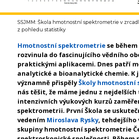
SSJMM: Škola hmotnostní spektrometrie v zrcadl
z pohledu statistiky
Hmotnostní spektrometrie
se během s
rozvinula do fascinujícího vědního o
praktickými aplikacemi. Dnes patří me
analytické a bioanalytické chemie. K j
významně přispěly
Školy hmotnostní 
nás těšit, že máme jednu z nejdelších
intenzivních výukových kurzů zaměř
spektrometrii. První Škola se uskutečn
vedením
Miroslava Rysky
, tehdejšího
skupiny hmotnostní spektrometrie Č
spektroskopické společnosti. Během ná