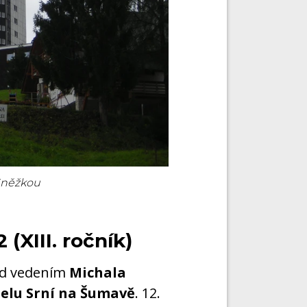
 Sněžkou
2 (XIII. ročník)
pod vedením
Michala
elu Srní na Šumavě
. 12.