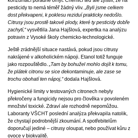
konzumací pořádně omýt. Chemici teď ale zjistili, že na
pesticidy to nemá téměř žádný vliv.
„Byli jsme celkem
dost překvapeni, k poklesu reziduí prakticky nedošlo.
Citrusy jsou prostě takové plody, které ty pesticidy dobře
zachytí,“
vysvětlila Jana Hajšlová, expertka na analýzu
potravin z Vysoké školy chemicko-technologické.
Ještě zrádnější situace nastává, pokud jsou citrusy
nakrájené v alkoholickém nápoji. Etanol totiž funguje
jako rozpouštědlo.
„Tam by bohužel mohlo dojít k tomu,
že plátek citronu se sice dekontaminuje, ale zase se
trochu obohatí ten nápoj,“
dodala Hajšlová.
Hygienické limity v testovaných citronech nebyly
překročeny a fungicidy nejsou pro člověka v povoleném
množství toxické. Zdraví ale rozhodně nepomůžou.
Laboranty VŠCHT poslední analýza překvapila natolik,
že chystají podrobnější zkoumání. A spotřebitelům
doporučují jediné – citrusy oloupat, nebo používat kůru z
ovoce v biokvalitě.