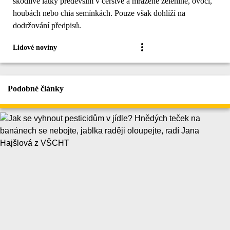
škodlivé látky především v čerstvé a mražené zelenině, ovoci,
houbách nebo chia semínkách. Pouze však dohlíží na
dodržování předpisů.
Lidové noviny
Podobné články