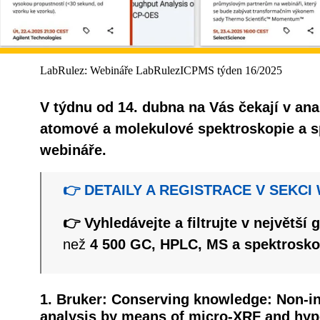
LabRulez: Webináře LabRulezICPMS týden 16/2025
V týdnu od 14. dubna na Vás čekají v ana
atomové a molekulové spektroskopie a sp
webináře.
👉 DETAILY A REGISTRACE V SEKCI
👉 Vyhledávejte a filtrujte v největší 
než
4 500 GC, HPLC, MS a spektrosko
1. Bruker: Conserving knowledge: Non-i
analysis by means of micro-XRF and hyp