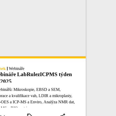
nek
|
Webináře
bináře LabRulezICPMS týden
/2025
ebinářů: Mikroskopie, EBSD a SEM,
brace a kvalifikace vah, LDIR a mikroplasty,
-OES a ICP-MS a Enviro, Analýza NMR dat,
-MS a BIO matrice.