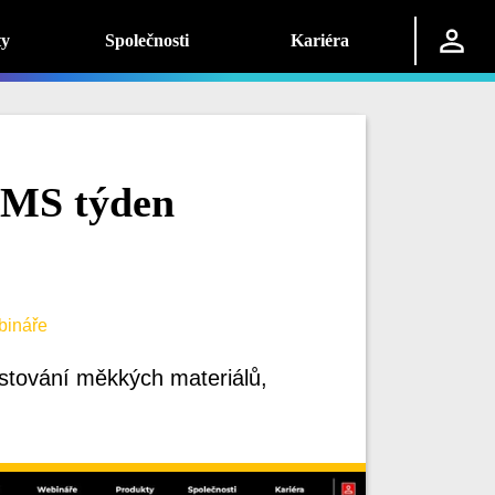
ty
Společnosti
Kariéra
PMS týden
ináře
stování měkkých materiálů,