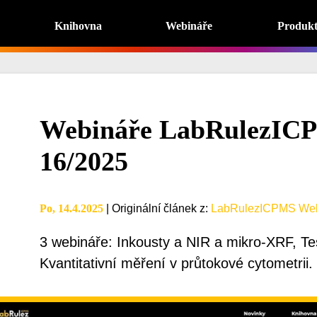
Knihovna
Webináře
Produk
Webináře LabRulezIC
16/2025
Po, 14.4.2025
|
Originální článek z
:
LabRulezICPMS Web
3 webináře: Inkousty a NIR a mikro-XRF, Te
Kvantitativní měření v průtokové cytometrii.