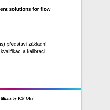
nt solutions for flow
ns) představí základní
alifikaci a kalibraci
.
rtilizers by ICP-OES