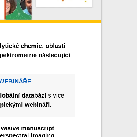
lytické chemie, oblasti
ektrometrie následující
 WEBINÁŘE
globální databázi
s více
pickými webináři
.
nvasive manuscript
erspectral imaging