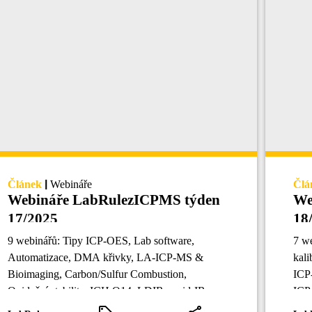
Článek
|
Webináře
Člá
Webináře LabRulezICPMS týden
We
17/2025
18
9 webinářů: Tipy ICP-OES, Lab software,
7 w
Automatizace, DMA křivky, LA-ICP-MS &
kali
Bioimaging, Carbon/Sulfur Combustion,
ICP
Oxidační stabilita, ICH Q14, LDIR a mid-IR.
ICP