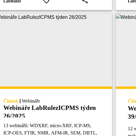
LabRulez
Lab
Článek
|
Webináře
Člá
Webináře LabRulezICPMS týden
We
26/2025
39
13 webinářů: WDXRF, micro-XRF, ICP-MS,
12 
ICP-OES, FTIR, NMR, AFM-IR, SEM, DBTL,
mak