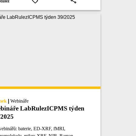
Rulez
nek
|
Webináře
bináře LabRulezICPMS týden
/2025
webinářů: baterie, ED-XRF, fMRI,
romolekuly, mikro-XRF, NIR, Raman,