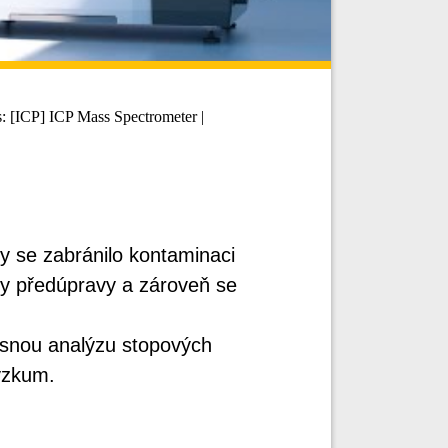
: [ICP] ICP Mass Spectrometer |
by se zabránilo kontaminaci
y předúpravy a zároveň se
snou analýzu stopových
výzkum.