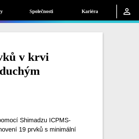
ty
Společnosti
Kariéra
vků v krvi
oduchým
e pomocí Shimadzu ICPMS-
novení 19 prvků s minimální