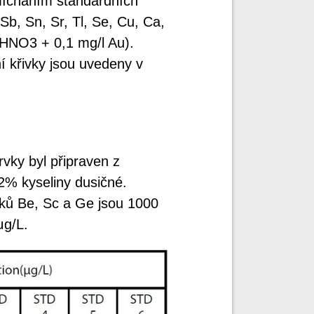
smícháním standardních
 Sb, Sn, Sr, Tl, Se, Cu, Ca,
HNO3 + 0,1 mg/l Au).
 křivky jsou uvedeny v
vky byl připraven z
2% kyseliny dusičné.
vků Be, Sc a Ge jsou 1000
μg/L.