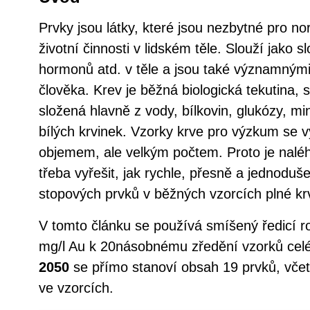
Prvky jsou látky, které jsou nezbytné pro n
životní činnosti v lidském těle. Slouží jako 
hormonů atd. v těle a jsou také významnými
člověka. Krev je běžná biologická tekutina, 
složená hlavně z vody, bílkovin, glukózy, mi
bílých krvinek. Vzorky krve pro výzkum se
objemem, ale velkým počtem. Proto je nalé
třeba vyřešit, jak rychle, přesně a jednodu
stopových prvků v běžných vzorcích plné kr
V tomto článku se používá smíšený ředicí 
mg/l Au k 20násobnému zředění vzorků cel
2050
se přímo stanoví obsah 19 prvků, vče
ve vzorcích.