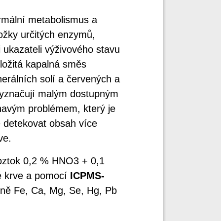
ormální metabolismus a
složky určitých enzymů,
 ukazateli výživového stavu
složitá kapalná směs
nerálních solí a červených a
 vyznačují malým dostupným
havým problémem, který je
še detekovat obsah více
ve.
roztok 0,2 % HNO3 + 0,1
é krve a pomocí
ICPMS-
tně Fe, Ca, Mg, Se, Hg, Pb