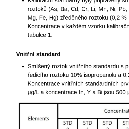
Kalibrační standardy byly připraveny 
roztoků (As, Ba, Cd, Cr, Li, Mn, Ni, Pb,
Mg, Fe, Hg) zředěného roztoku (0,2 % 
Koncentrace v každém vzorku kalibrační
tabulce 1.
Vnitřní standard
Smíšený roztok vnitřního standardu s pr
ředicího roztoku 10% isopropanolu a 0,
Koncentrace vnitřních standardních pr
μg/L a koncentrace In, Y a Bi jsou 500 