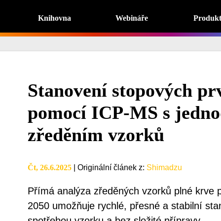
Knihovna
Webináře
Produk
Stanovení stopových pr
pomocí ICP-MS s jedn
zředěním vzorků
Čt, 26.6.2025
|
Originální článek z
:
Shimadzu
Přímá analýza zředěných vzorků plné krv
2050 umožňuje rychlé, přesné a stabilní sta
spotřebou vzorku a bez složité přípravy.