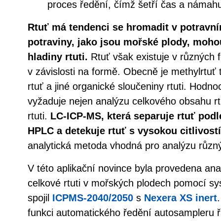
proces ředění, čímž šetří čas a námah
Rtuť má tendenci se hromadit v potravní
potraviny, jako jsou mořské plody, moh
hladiny rtuti.
Rtuť však existuje v různých fo
v závislosti na formě. Obecně je methylrtuť 
rtuť a jiné organické sloučeniny rtuti. Hodno
vyžaduje nejen analýzu celkového obsahu rtu
rtuti.
LC-ICP-MS, která separuje rtuť podl
HPLC a detekuje rtuť s vysokou citlivos
analytická metoda vhodná pro analýzu různý
V této aplikační novince byla provedena ana
celkové rtuti v mořských plodech pomocí s
spojil
ICPMS-2040/2050
s
Nexera XS inert
funkci automatického ředění autosampleru 