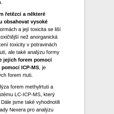
u.
m řetězci a některé
ou obsahovat vysoké
rmách a její toxicita se liší
toxičtější než anorganická
cení toxicity v potravinách
ti, ale také analýzu formy
e jejích forem pomocí
tí pomocí ICP-MS
, je
ch forem rtuti.
lýza forem methylrtuti a
ystému LC-ICP-MS, který
. Dále jsme také vyhodnotili
řady Nexera pro analýzu