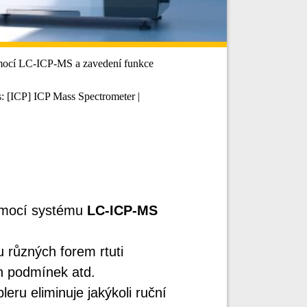
omocí LC-ICP-MS a zavedení funkce
: [ICP] ICP Mass Spectrometer |
mocí systému
LC-ICP-MS
 různých forem rtuti
ch podmínek atd.
ru eliminuje jakýkoli ruční