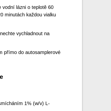
 vodní lázni o teplotě 60
20 minutách každou vialku
a nechte vychladnout na
5 μm přímo do autosamplerové
e
 smícháním 1% (w/v) L-