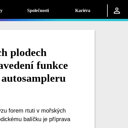
ty
Společnosti
Kariéra
ch plodech
vedení funkce
 autosampleru
u forem rtuti v mořských
dickému balíčku je příprava