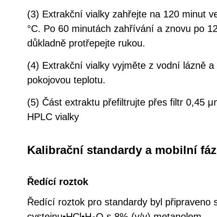
(3) Extrakční vialky zahřejte na 120 minut ve
°C. Po 60 minutách zahřívání a znovu po 1
důkladně protřepejte rukou.
(4) Extrakční vialky vyjměte z vodní lázně 
pokojovou teplotu.
(5) Část extraktu přefiltrujte přes filtr 0,4
HPLC vialky
Kalibrační standardy a mobilní fáz
Ředící roztok
Ředící roztok pro standardy byl připraveno
cysteinu•HCl•H
O s 8% (v/v) metanolem.