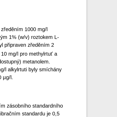
en zředěním 1000 mg/l
ným 1% (w/v) roztokem L-
byl připraven zředěním 2
 10 mg/l pro methylrtuť a
 dostupný) metanolem.
/l alkylrtuti byly smíchány
 µg/l.
ním zásobního standardního
libračním standardu je 0,5