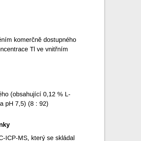
eděním komerčně dostupného
oncentrace Tl ve vnitřním
ho (obsahující 0,12 % L-
 pH 7,5) (8 : 92)
ínky
-ICP-MS, který se skládal