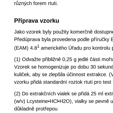
různých forem rtuti.
Příprava vzorku
Jako vzorek byly použity komerčně dostupn
Předúprava byla provedena podle příručky 
1
(EAM) 4.8
amerického Úřadu pro kontrolu p
(1) Odvažte přibližně 0,25 g jedlé části moř
Vzorek se homogenizuje po dobu 30 sekund
kuliček, aby se zlepšila účinnost extrakce.
vzorku přidá standardní roztok rtuti pro test
(2) Do extrakčních vialek se přidá 25 ml ex
(w/v) Lcysteine•HCl•H2O), vialky se pevně 
důkladně protřepou