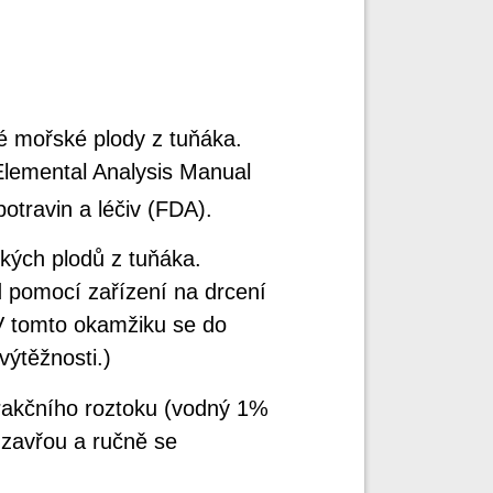
é mořské plody z tuňáka.
Elemental Analysis Manual
otravin a léčiv (FDA).
ských plodů z tuňáka.
 pomocí zařízení na drcení
 (V tomto okamžiku se do
 výtěžnosti.)
trakčního roztoku (vodný 1%
uzavřou a ručně se