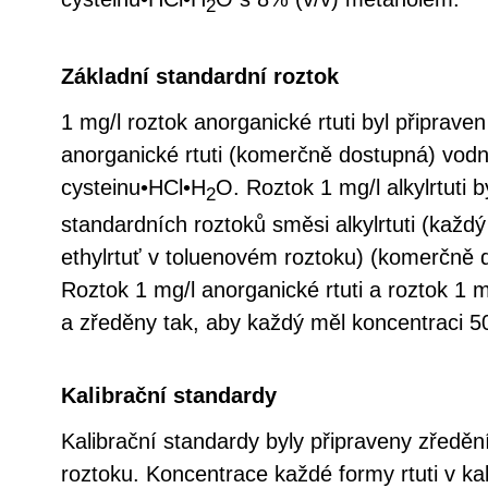
2
Základní standardní roztok
1 mg/l roztok anorganické rtuti byl připrav
anorganické rtuti (komerčně dostupná) vod
cysteinu•HCl•H
O. Roztok 1 mg/l alkylrtuti 
2
standardních roztoků směsi alkylrtuti (každý
ethylrtuť v toluenovém roztoku) (komerčně
Roztok 1 mg/l anorganické rtuti a roztok 1 mg
a zředěny tak, aby každý měl koncentraci 50
Kalibrační standardy
Kalibrační standardy byly připraveny zředě
roztoku. Koncentrace každé formy rtuti v ka