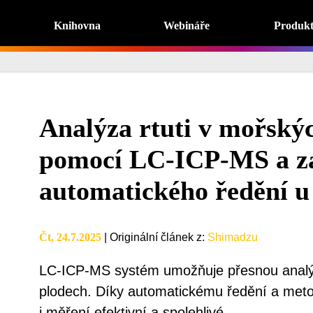
Knihovna
Webináře
Produk
Analýza rtuti v mořský
pomocí LC-ICP-MS a za
automatického ředění u
Čt, 24.7.2025
|
Originální článek z
:
Shimadzu
LC-ICP-MS systém umožňuje přesnou analýz
plodech. Díky automatickému ředění a meto
i měření efektivní a spolehlivé.