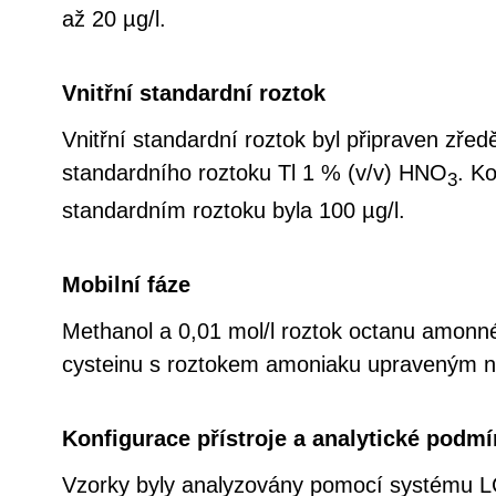
až 20 µg/l.
Vnitřní standardní roztok
Vnitřní standardní roztok byl připraven zř
standardního roztoku Tl 1 % (v/v) HNO
. K
3
standardním roztoku byla 100 µg/l.
Mobilní fáze
Methanol a 0,01 mol/l roztok octanu amonné
cysteinu s roztokem amoniaku upraveným na
Konfigurace přístroje a analytické podm
Vzorky byly analyzovány pomocí systému LC