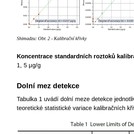
Shimadzu: Obr. 2 - Kalibrační křivky
Koncentrace standardních roztoků kalibra
1, 5 μg/g
Dolní mez detekce
Tabulka 1 uvádí dolní meze detekce jednotl
teoretické statistické variace kalibračních kř