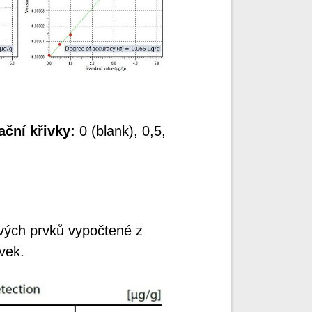
ční křivky:
0 (blank), 0,5,
ivých prvků vypočtené z
ivek.