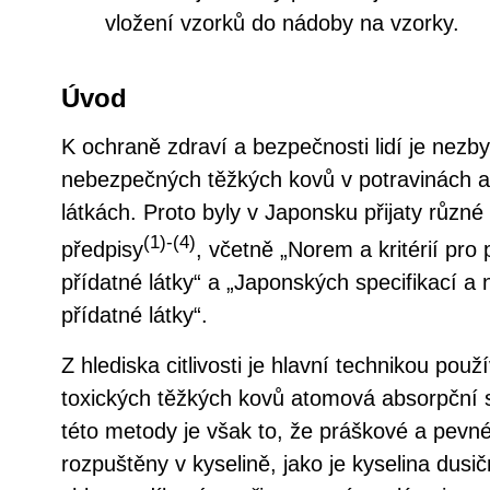
vložení vzorků do nádoby na vzorky.
Úvod
K ochraně zdraví a bezpečnosti lidí je nezb
nebezpečných těžkých kovů v potravinách a
látkách. Proto byly v Japonsku přijaty různé 
(1)-(4)
předpisy
, včetně „Norem a kritérií pro
přídatné látky“ a „Japonských specifikací a
přídatné látky“.
Z hlediska citlivosti je hlavní technikou pou
toxických těžkých kovů atomová absorpční 
této metody je však to, že práškové a pevn
rozpuštěny v kyselině, jako je kyselina dusi