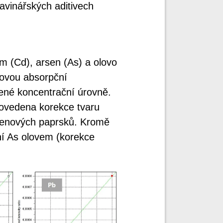
avinářských aditivech
um (Cd), arsen (As) a olovo
movou absorpční
dené koncentrační úrovně.
provedena korekce tvaru
genových paprsků. Kromě
ní As olovem (korekce