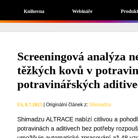
Knihovna
Webináře
Produk
Screeningová analýza n
těžkých kovů v potravi
potravinářských aditiv
Út, 8.7.2025
|
Originální článek z
:
Shimadzu
Shimadzu ALTRACE nabízí citlivou a pohodl
potravinách a aditivech bez potřeby rozpouš
umožňuje automatické zpracování až 48 vzo