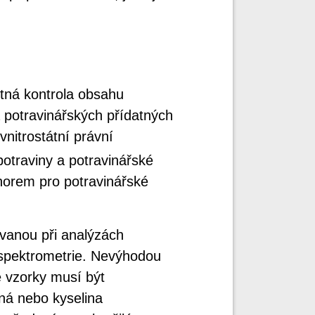
ytná kontrola obsahu
 potravinářských přídatných
vnitrostátní právní
 potraviny a potravinářské
 norem pro potravinářské
žívanou při analýzách
spektrometrie. Nevýhodou
é vzorky musí být
čná nebo kyselina