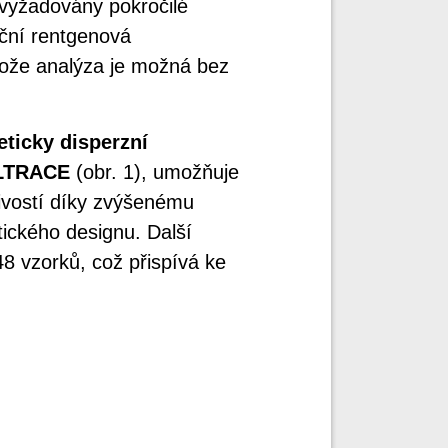
 vyžadovány pokročilé
ční rentgenová
otože analýza je možná bez
eticky disperzní
ALTRACE
(obr. 1), umožňuje
livostí díky zvýšenému
tického designu. Další
8 vzorků, což přispívá ke