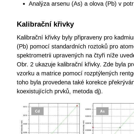
Analýza arsenu (As) a olova (Pb) v potr
Kalibrační křivky
Kalibrační křivky byly připraveny pro kadmi
(Pb) pomocí standardních roztoků pro ato
spektrometrii upravených na čtyři níže uve
Obr. 2 ukazuje kalibrační křivky. Zde byla 
vzorku a matrice pomocí rozptýlených rent
toho byla provedena také korekce překrývá
koexistujících prvků, metoda dj).