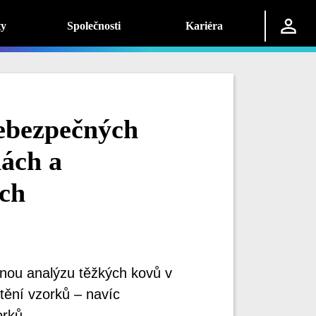
ty
Společnosti
Kariéra
ebezpečných
nách a
ech
nou analýzu těžkých kovů v
tění vzorků – navíc
rků.