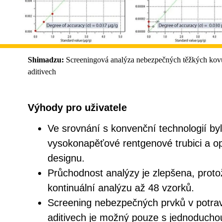
Shimadzu:
Screeningová analýza nebezpečných těžkých kovů
aditivech
Výhody pro uživatele
Ve srovnání s konvenční technologií byla
vysokonapěťové rentgenové trubici a op
designu.
Průchodnost analýzy je zlepšena, prot
kontinuální analýzu až 48 vzorků.
Screening nebezpečných prvků v potrav
aditivech je možný pouze s jednoduchou