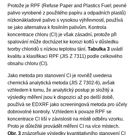
Protože je RPF (Refuse Paper and Plastics Fuel; pevné
palivo vyrobené z použitého papíru a odpadních plastů)
nízkonákladové palivo s vysokou výhřevností, používá
se jako alternativa k fosilním palivům. Kontrola
koncentrace chloru (Cl) je však zásadní, protože při
spalování může docházet ke korozi kotlů v důsledku
tvorby chloridů s nízkou teplotou tání.
Tabulka 3
uvádí
kvalitu a klasifikaci RPF (JIS Z 7311) podle celkového
obsahu chloru (Cl).
Jako metoda pro stanovení Cl je rovněž uvedena
chemická analytická metoda (JIS Z 7302-6), avšak
vzhledem k tomu, že analytický postup je složitý a
výsledky měření jsou k dispozici až po delší době,
používá se EDXRF jako screeningová metoda pro účely
dobrovolné kontroly. Vzhledem k povaze RPF se
koncentrace Cl liší v závislosti na místě odběru vzorku.
Proto je důležité provádět měření Cl na více místech.
Obr. 3
znázorňuje výsledky kvantitativního stanovení Cl