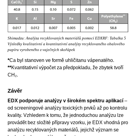
Shimadzu: Analýza recyklovaných materiálů pomocí EDXRF: Tabulka 5
Výsledky kvalitativní a kvantitativní analýzy recyklovaného obalového
papíru vyrobeného z vaječných skořápek
*
Ca byl stanoven ve formě uhličitanu vápenatého.
**
Kvantitativní výpočet za předpokladu, že zbytek tvoří
CH₂.
Závěr
EDX podporuje analýzy v širokém spektru aplikací
–
od screeningové analýzy toxických prvků až po kontrolu
kvality. Vzhledem k tomu, že jednoduchou analýzu lze
provádět bez složité přípravy vzorku, je EDX vhodná pro
analýzu recyklovaných materiálů, jejichž význam se