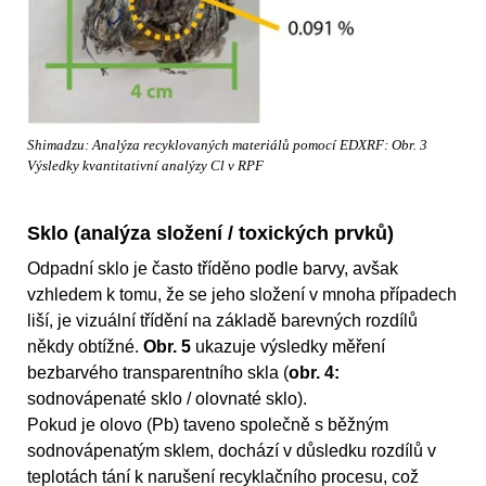
Shimadzu: Analýza recyklovaných materiálů pomocí EDXRF: Obr. 3
Výsledky kvantitativní analýzy Cl v RPF
Sklo (analýza složení / toxických prvků)
Odpadní sklo je často tříděno podle barvy, avšak
vzhledem k tomu, že se jeho složení v mnoha případech
liší, je vizuální třídění na základě barevných rozdílů
někdy obtížné.
Obr. 5
ukazuje výsledky měření
bezbarvého transparentního skla (
obr. 4:
sodnovápenaté sklo / olovnaté sklo).
Pokud je olovo (Pb) taveno společně s běžným
sodnovápenatým sklem, dochází v důsledku rozdílů v
teplotách tání k narušení recyklačního procesu, což