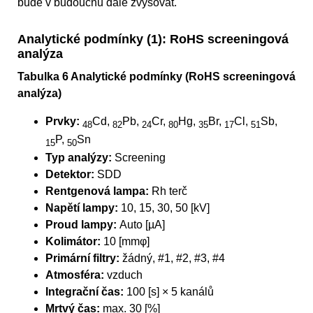
bude v budoucnu dále zvyšovat.
Analytické podmínky (1): RoHS screeningová
analýza
Tabulka 6 Analytické podmínky (RoHS screeningová
analýza)
Prvky:
Cd,
Pb,
Cr,
Hg,
Br,
Cl,
Sb,
48
82
24
80
35
17
51
P,
Sn
15
50
Typ analýzy:
Screening
Detektor:
SDD
Rentgenová lampa:
Rh terč
Napětí lampy:
10, 15, 30, 50 [kV]
Proud lampy:
Auto [µA]
Kolimátor:
10 [mmφ]
Primární filtry:
žádný, #1, #2, #3, #4
Atmosféra:
vzduch
Integrační čas:
100 [s] × 5 kanálů
Mrtvý čas:
max. 30 [%]