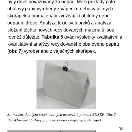
byly dříve považovány za odpad. Mezi příklady patří
obalový papír vyrobený z vápence nebo vaječných
skořápek a biomateriály využívající obilniny nebo
odpadní dřevo. Analýza toxických prvků a analýza
složení těchto nových recyklovaných materiálů jsou
rovněž důležité.
Tabulka 5
uvádí výsledky kvalitativní a
kvantitativní analýzy recyklovaného obalového papíru
(
obr. 7
) vyrobeného z vaječných skořápek.
Shimadzu: Analýza recyklovaných materiálů pomocí EDXRF: Obr. 7
Recyklovaný obalový papír vyrobený z vaječných skořápek