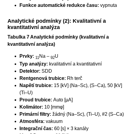
Funkce automatické redukce času:
vypnuta
Analytické podmínky (2): Kvalitativní a
kvantitativní analýza
Tabulka 7 Analytické podmínky (kvalitativní a
kvantitativní analýza)
Prvky:
Na –
U
11
92
Typ analýzy:
kvalitativní a kvantitativní
Detektor:
SDD
Rentgenová trubice:
Rh terč
Napětí trubice:
15 [kV] (Na–Sc), (S–Ca), 50 [kV]
(Ti–U)
Proud trubice:
Auto [µA]
Kolimátor:
10 [mmφ]
Primární filtry:
žádný (Na–Sc), (Ti–U), #2 (S–Ca)
Atmosféra:
vakuum
Integrační čas:
60 [s] × 3 kanály