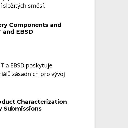
í složitých směsí.
ttery Components and
CT and EBSD
CT a EBSD poskytuje
iálů zásadních pro vývoj
oduct Characterization
ry Submissions