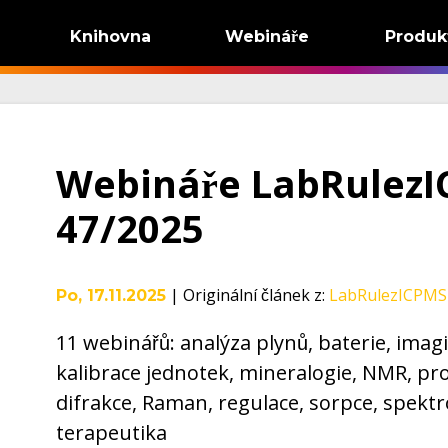
Knihovna
Webináře
Produk
Webináře LabRulezI
47/2025
|
Originální článek z
:
LabRulezICPMS
Po, 17.11.2025
11 webinářů: analýza plynů, baterie, imag
kalibrace jednotek, mineralogie, NMR, pro
difrakce, Raman, regulace, sorpce, spektr
terapeutika