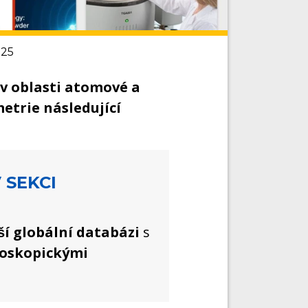
025
 v oblasti atomové a
etrie následující
 SEKCI
tší globální databázi
s
roskopickými