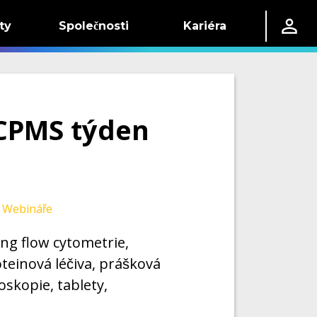
ty
Společnosti
Kariéra
CPMS týden
 Webináře
ing flow cytometrie,
teinová léčiva, prášková
oskopie, tablety,