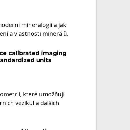
moderní mineralogii a jak
ní a vlastnosti minerálů.
nce calibrated imaging
tandardized units
ometrii, které umožňují
ních vezikul a dalších