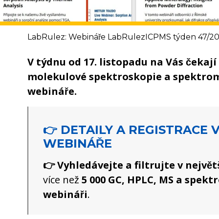
LabRulez: Webináře LabRulezICPMS týden 47/2
V týdnu od 17. listopadu na Vás čekají
molekulové spektroskopie a spektrom
webináře.
👉 DETAILY A REGISTRACE V
WEBINÁŘE
👉 Vyhledávejte a filtrujte v nejvě
více než
5 000 GC, HPLC, MS a spekt
webináři
.