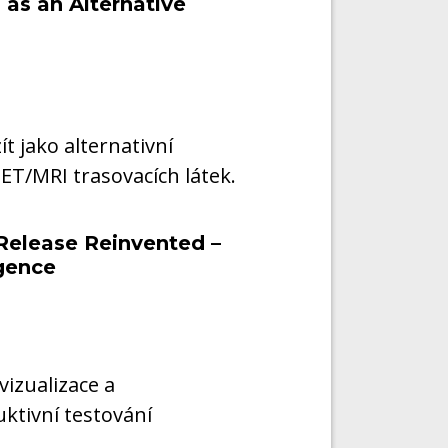
 as an Alternative
ít jako alternativní
PET/MRI trasovacích látek.
 Release Reinvented –
igence
vizualizace a
ktivní testování