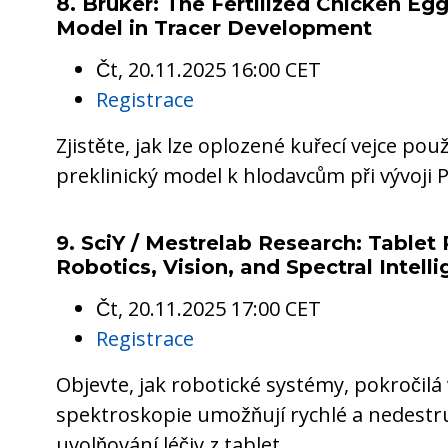
8. Bruker: The Fertilized Chicken Egg
Model in Tracer Development
Čt, 20.11.2025 16:00 CET
Registrace
Zjistěte, jak lze oplozené kuřecí vejce použ
preklinický model k hlodavcům při vývoji 
9. SciY / Mestrelab Research: Tablet
Robotics, Vision, and Spectral Intell
Čt, 20.11.2025 17:00 CET
Registrace
Objevte, jak robotické systémy, pokročilá 
spektroskopie umožňují rychlé a nedestru
uvolňování léčiv z tablet.