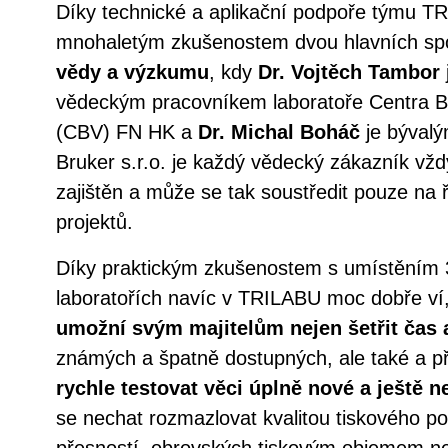
Díky technické a aplikační podpoře týmu TR
mnohaletým zkušenostem dvou hlavních spo
vědy a výzkumu
, kdy
Dr. Vojtěch Tambor
vědeckým pracovníkem laboratoře Centra 
(CBV) FN HK a
Dr. Michal Boháč
je bývalý
Bruker s.r.o. je každý vědecký zákazník vž
zajištěn a může se tak soustředit pouze na 
projektů.
Díky praktickým zkušenostem s umístěním 
laboratořích navíc v TRILABU moc dobře ví
umožní svým majitelům nejen šetřit čas 
známých a špatně dostupných, ale také a 
rychle testovat věci úplně nové a ještě 
se nechat rozmazlovat kvalitou tiskového p
přesností, obrovských tiskovým objemem neb