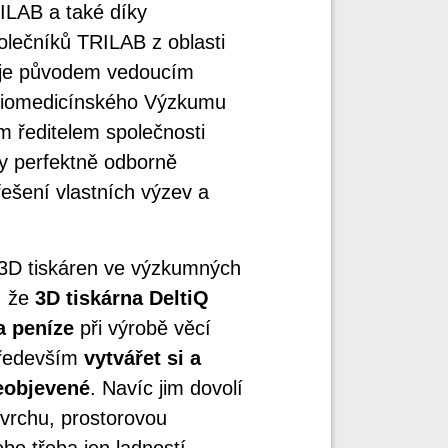
ILAB a také díky
lečníků TRILAB z oblasti
je původem vedoucím
Biomedicínského Výzkumu
m ředitelem společnosti
dy perfektně odborně
řešení vlastních výzev a
3D tiskáren ve výzkumných
, že
3D tiskárna DeltiQ
a peníze
při výrobě věcí
především
vytvářet si a
neobjevené
. Navíc jim dovolí
ovrchu, prostorovou
o třeba jen ladností