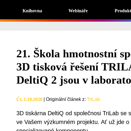
Knihovna
Webináře
Produk
21. Škola hmotnostní sp
3D tisková řešení TRIL
DeltiQ 2 jsou v laborat
Čt, 1.10.2020
|
Originální článek z
:
TriLab
3D tiskárna DeltiQ od společnosi TriLab s
ve Vašem výzkumném projektu. Ať už jde o
specializované komponenty.