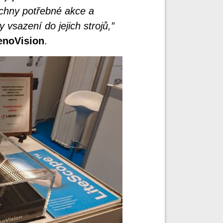
echny potřebné akce a
vsazení do jejich strojů,”
enoVision
.