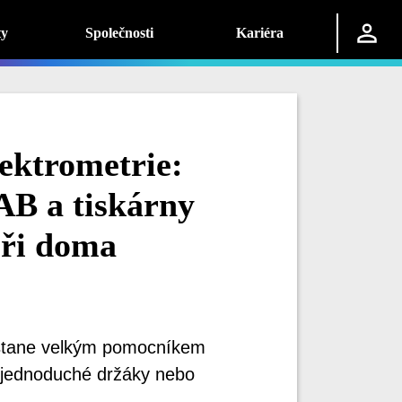
ty
Společnosti
Kariéra
ektrometrie:
AB a tiskárny
oři doma
e stane velkým pomocníkem
 jednoduché držáky nebo