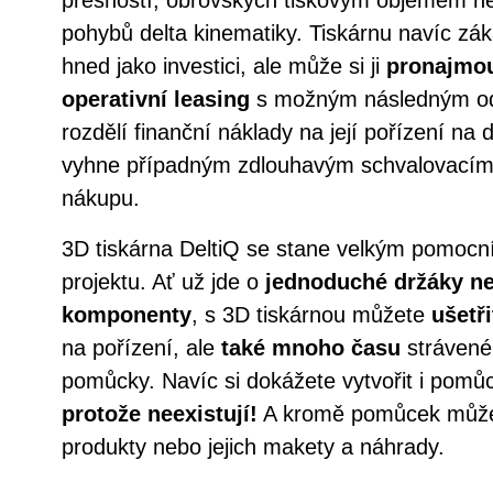
pohybů delta kinematiky. Tiskárnu navíc zá
hned jako investici, ale může si ji
pronajmo
operativní leasing
s možným následným od
rozdělí finanční náklady na její pořízení na 
vyhne případným zdlouhavým schvalovacím 
nákupu.
3D tiskárna DeltiQ se stane velkým pomo
projektu. Ať už jde o
jednoduché držáky ne
komponenty
, s 3D tiskárnou můžete
ušetř
na pořízení, ale
také mnoho času
strávené
pomůcky. Navíc si dokážete vytvořit i pomů
protože neexistují!
A kromě pomůcek můžete 
produkty nebo jejich makety a náhrady.