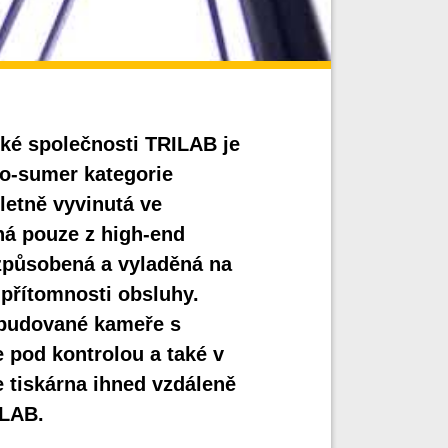
ké společnosti TRILAB je
ro-sumer kategorie
letně vyvinutá ve
ná pouze z high-end
způsobená a vyladěná na
z přítomnosti obsluhy.
abudované kameře s
e pod kontrolou a také v
e tiskárna ihned vzdáleně
ILAB.