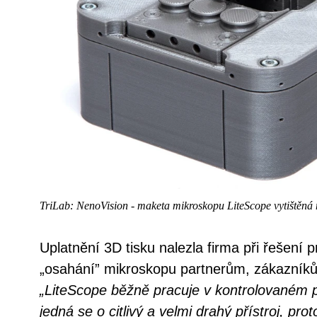
TriLab: NenoVision - maketa mikroskopu LiteScope vytištěná
Uplatnění 3D tisku nalezla firma při řešení 
„osahání” mikroskopu partnerům, zákazníkům
„LiteScope běžně pracuje v kontrolovaném p
jedná se o citlivý a velmi drahý přístroj, p