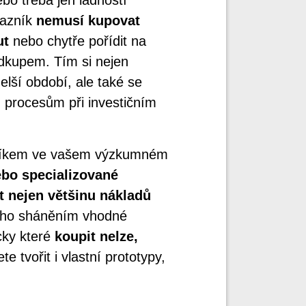
kazník
nemusí kupovat
ut
nebo chytře pořídit na
kupem. Tím si nejen
delší období, ale také se
procesům při investičním
cníkem ve vašem výzkumném
bo specializované
it nejen většinu nákladů
ho sháněním vhodné
cky které
koupit nelze,
tvořit i vlastní prototypy,