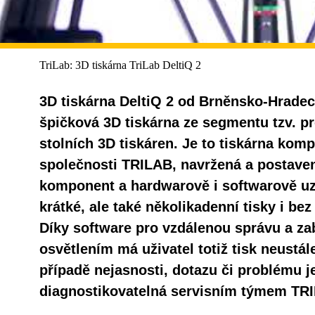
TriLab: 3D tiskárna TriLab DeltiQ 2
3D tiskárna DeltiQ 2 od Brněnsko-Hradec
špičková 3D tiskárna ze segmentu tzv. p
stolních 3D tiskáren. Je to tiskárna komp
společnosti TRILAB, navržená a postave
komponent a hardwarově i softwarově u
krátké, ale také několikadenní tisky i be
Díky software pro vzdálenou správu a z
osvětlením má uživatel totiž tisk neustál
případě nejasnosti, dotazu či problému j
diagnostikovatelná servisním týmem TR