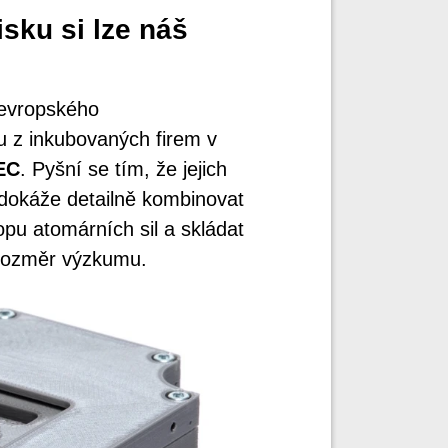
sku si lze náš
oevropského
u z inkubovaných firem v
EC
. Pyšní se tím, že jejich
 dokáže detailně kombinovat
pu atomárních sil a skládat
 rozměr výzkumu.