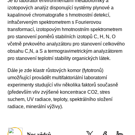
Je to laboratoř environmentální metabolomiky a
izotopových analýz disponující systémy plynové a
kapalinové chromatografie s hmotnostní detekcí,
infračerveným spektrometrem s Fourierovou
transformací, izotopovým hmotnostním spektrometrem
pro stanovení poměrů stabilních izotopů C, H, N, O
včetně prvkového analyzátoru pro stanovení celkového
obsahu C,N, a S a termogravimetrickým analyzátorem
pro stanovení teplotní stability organických látek.
Dále je zde klastr růstových komor (fytotronů)
umožňující provádět multifaktoriální laboratorní
experimenty studující vliv několika faktorů současně
(především vliv zvýšené koncentrace CO2, stres
suchem, UV radiace, teploty, spektrálního složení
radiace, minerální výživy).
Noc vědců