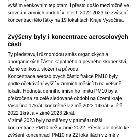
vyšším venkovním teplotám. I přesto došlo meziročně ve
srovnání zimních období v letech 2022-2023 ke zvýšení
koncentrací této látky na 19 lokalitách Kraje Vysočina.
Zvýšeny byly i koncentrace aerosolových
částí
Ty představují různorodou směs organických a
anorganických částic kapalného a pevného skupenství,
různé velikosti, složení a původu.
Koncentrace aerosolových částic frakce PM10 byly
podle očekávání vyšší v zimních měsících na většině
lokalit. Hodnota denního imisního limitu PM10 byla
překročena za celé sledované období na území kraje
Vysočina 17krát, konkrétně v zimě 2022 14krát, v létě
2022 1krát a v zimě 2023 2krát.
V zimě 2023 byly naměřeny v průměru nižší
koncentrace PM10 než v zimě 2022. Přesto ale došlo ke
zvýšení koncentrací PM10 na 22 lokalitách v zimě v