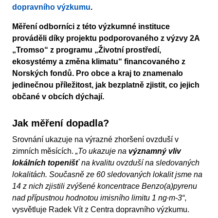
dopravního výzkumu
.
Měření odborníci z této výzkumné instituce
prováděli díky projektu podporovaného z výzvy 2A
„Tromso“ z programu „Životní prostředí,
ekosystémy a změna klimatu“ financovaného z
Norských fondů. Pro obce a kraj to znamenalo
jedinečnou příležitost, jak bezplatně zjistit, co jejich
občané v obcích dýchají.
Jak měření dopadla?
Srovnání ukazuje na výrazné zhoršení ovzduší v
zimních měsících.
„To ukazuje na
významný vliv
lokálních topenišť
na kvalitu ovzduší na sledovaných
lokalitách. Současně ze 60 sledovaných lokalit jsme na
14 z nich zjistili zvýšené koncentrace Benzo(a)pyrenu
nad přípustnou hodnotou imisního limitu 1 ng∙m-3“
,
vysvětluje Radek Vít z Centra dopravního výzkumu.