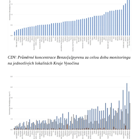
CDV: Průměrné koncentrace Benzo[a]pyrenu za celou dobu monitoringu
na jednotlivých lokalitách Kraje Vysočina