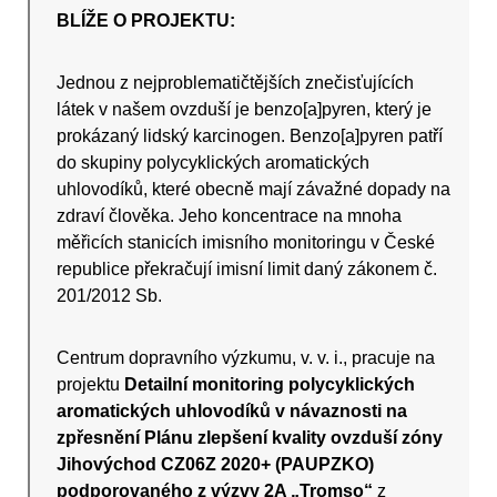
BLÍŽE O PROJEKTU:
Jednou z nejproblematičtějších znečisťujících
látek v našem ovzduší je benzo[a]pyren, který je
prokázaný lidský karcinogen. Benzo[a]pyren patří
do skupiny polycyklických aromatických
uhlovodíků, které obecně mají závažné dopady na
zdraví člověka. Jeho koncentrace na mnoha
měřicích stanicích imisního monitoringu v České
republice překračují imisní limit daný zákonem č.
201/2012 Sb.
Centrum dopravního výzkumu, v. v. i., pracuje na
projektu
Detailní monitoring polycyklických
aromatických uhlovodíků v návaznosti na
zpřesnění Plánu zlepšení kvality ovzduší zóny
Jihovýchod CZ06Z 2020+ (PAUPZKO)
podporovaného z výzvy 2A „Tromso“
z