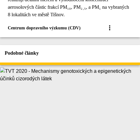
aerosolových částic frakcí PM₁₀, PM₂ˌ₅, a PM₁ na vybraných
8 lokalitách ve městě Tišnov.
Centrum dopravního výzkumu (CDV)
Podobné články