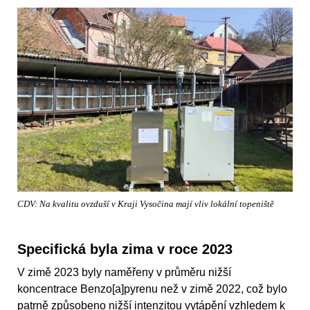
CDV: Na kvalitu ovzduší v Kraji Vysočina mají vliv lokální topeniště
Specifická byla zima v roce 2023
V zimě 2023 byly naměřeny v průměru nižší
koncentrace Benzo[a]pyrenu než v zimě 2022, což bylo
patrně způsobeno nižší intenzitou vytápění vzhledem k