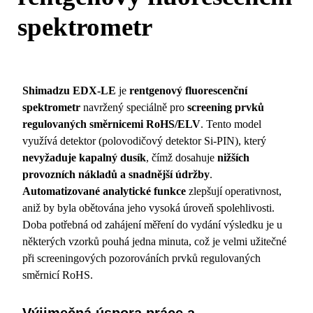
spektrometr
Shimadzu EDX-LE
je
rentgenový fluorescenční
spektrometr
navržený speciálně pro
screening prvků
regulovaných směrnicemi RoHS/ELV
. Tento model
využívá detektor (polovodičový detektor Si-PIN), který
nevyžaduje kapalný dusík
, čímž dosahuje
nižších
provozních nákladů a snadnější údržby
.
Automatizované analytické funkce
zlepšují operativnost,
aniž by byla obětována jeho vysoká úroveň spolehlivosti.
Doba potřebná od zahájení měření do vydání výsledku je u
některých vzorků pouhá jedna minuta, což je velmi užitečné
při screeningových pozorováních prvků regulovaných
směrnicí RoHS.