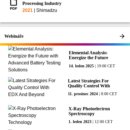
Processing Industry
2021
|
Shimadzu
Webináře
Elemental Analysis:
Energize the Future
with Advanced
14. leden 2025
|
19:00 CET
Battery Testing
Solutions
Latest Strategies For
Quality Control With
EDX And Beyond
11. prosinec 2024
|
8:00 CET
X-Ray Photoelectron
Spectroscopy
Technology
1. leden 2023
|
12:00 CET